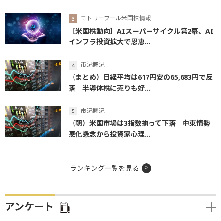
モトリーフール米国株情報
【米国株動向】AIスーパーサイクル第2幕、AI
インフラ投資拡大で恩恵...
市況概況
（まとめ）日経平均は617円安の65,683円で反
落 半導体株に売りも好...
市況概況
（朝）米国市場は3指数揃って下落 中東情勢
悪化懸念から投資家心理...
ランキング一覧を見る
アンケート