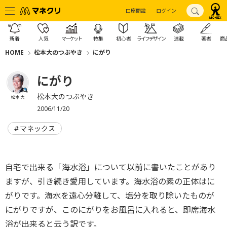
口座開設
ログイン
新着
人気
マーケット
特集
初心者
ライフデザイン
連載
著者
商
HOME
松本大のつぶやき
にがり
にがり
松本大のつぶやき
松本 大
2006/11/20
マネックス
自宅で出来る「海水浴」について以前に書いたことがあり
ますが、引き続き愛用しています。海水浴の素の正体はに
がりです。海水を遠心分離して、塩分を取り除いたものが
にがりですが、このにがりをお風呂に入れると、即席海水
浴が出来ると云う訳です。