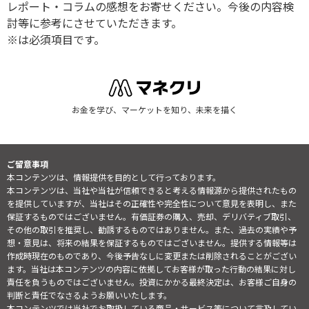
レポート・コラムの感想をお寄せください。今後の内容検
討等に参考にさせていただきます。
※は必須項目です。
お金を学び、マーケットを知り、未来を描く
ご留意事項
本コンテンツは、情報提供を目的として行っております。
本コンテンツは、当社や当社が信頼できると考える情報源から提供されたもの
を提供していますが、当社はその正確性や完全性について意見を表明し、また
保証するものではございません。有価証券の購入、売却、デリバティブ取引、
その他の取引を推奨し、勧誘するものではありません。また、過去の実績や予
想・意見は、将来の結果を保証するものではございません。提供する情報等は
作成時現在のものであり、今後予告なしに変更または削除されることがござい
ます。当社は本コンテンツの内容に依拠してお客様が取った行動の結果に対し
責任を負うものではございません。投資にかかる最終決定は、お客様ご自身の
判断と責任でなさるようお願いいたします。
本コンテンツでは当社でお取扱している商品・サービス等について言及してい