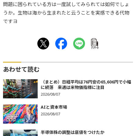
問題に困られている方は一度試してみられては如何でしょ
うか。生物は海から生まれたと云うことを実感できる代物
ですヨ
ｱﾝｹｰﾄ
あわせて読む
（まとめ）日経平均は76円安の65,606円で小幅
に続落 来週は米物価指標に注目
2026/08/07
AIと資本市場
2026/08/07
半導体株の調整は底値をつけたか