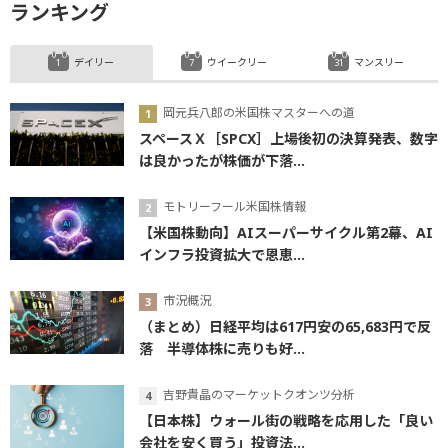
ランキング
デイリー
ウイークリー
マンスリー
岡元兵八郎の米国株マスターへの道
スペースＸ［SPCX］上場後初の決算発表、数字
は良かったが株価が下落...
モトリーフール米国株情報
【米国株動向】AIスーパーサイクル第2幕、AI
インフラ投資拡大で恩恵...
市況概況
（まとめ）日経平均は617円安の65,683円で反
落 半導体株に売りも好...
吉野貴晶のマーケットクオンツ分析
【日本株】ウォール街の戦略を応用した「良い
会社を安く買う」投資法...