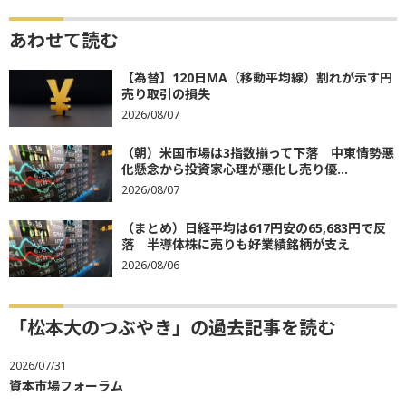
あわせて読む
【為替】120日MA（移動平均線）割れが示す円
売り取引の損失
2026/08/07
（朝）米国市場は3指数揃って下落 中東情勢悪
化懸念から投資家心理が悪化し売り優...
2026/08/07
（まとめ）日経平均は617円安の65,683円で反
落 半導体株に売りも好業績銘柄が支え
2026/08/06
「松本大のつぶやき」の過去記事を読む
2026/07/31
資本市場フォーラム