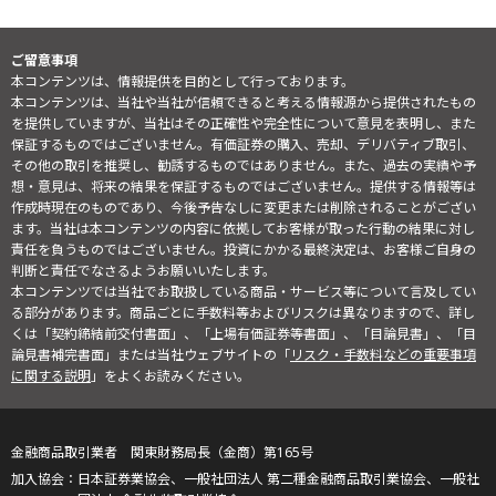
ご留意事項
本コンテンツは、情報提供を目的として行っております。
本コンテンツは、当社や当社が信頼できると考える情報源から提供されたもの
を提供していますが、当社はその正確性や完全性について意見を表明し、また
保証するものではございません。有価証券の購入、売却、デリバティブ取引、
その他の取引を推奨し、勧誘するものではありません。また、過去の実績や予
想・意見は、将来の結果を保証するものではございません。提供する情報等は
作成時現在のものであり、今後予告なしに変更または削除されることがござい
ます。当社は本コンテンツの内容に依拠してお客様が取った行動の結果に対し
責任を負うものではございません。投資にかかる最終決定は、お客様ご自身の
判断と責任でなさるようお願いいたします。
本コンテンツでは当社でお取扱している商品・サービス等について言及してい
る部分があります。商品ごとに手数料等およびリスクは異なりますので、詳し
くは「契約締結前交付書面」、「上場有価証券等書面」、「目論見書」、「目
論見書補完書面」または当社ウェブサイトの「
リスク・手数料などの重要事項
に関する説明
」をよくお読みください。
金融商品取引業者 関東財務局長（金商）第165号
日本証券業協会、一般社団法人 第二種金融商品取引業協会、一般社