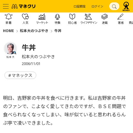
口座開設
ログイン
新着
人気
マーケット
特集
初心者
ライフデザイン
連載
著者
商
HOME
松本大のつぶやき
牛丼
牛丼
松本大のつぶやき
松本 大
2006/11/01
マネックス
明日、吉野家の牛丼を食べに行きます。私は吉野家の牛丼
のファンで、こよなく愛してきたのですが、ＢＳＥ問題で
食べられなくなってしまい、味が似ていると思われるらん
ぷ亭で凌いできました。