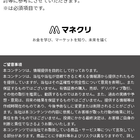
討等に参考にさせていただきます。
※は必須項目です。
お金を学び、マーケットを知り、未来を描く
ご留意事項
本コンテンツは、情報提供を目的として行っております。
本コンテンツは、当社や当社が信頼できると考える情報源から提供されたもの
を提供していますが、当社はその正確性や完全性について意見を表明し、また
保証するものではございません。有価証券の購入、売却、デリバティブ取引、
その他の取引を推奨し、勧誘するものではありません。また、過去の実績や予
想・意見は、将来の結果を保証するものではございません。提供する情報等は
作成時現在のものであり、今後予告なしに変更または削除されることがござい
ます。当社は本コンテンツの内容に依拠してお客様が取った行動の結果に対し
責任を負うものではございません。投資にかかる最終決定は、お客様ご自身の
判断と責任でなさるようお願いいたします。
本コンテンツでは当社でお取扱している商品・サービス等について言及してい
る部分があります。商品ごとに手数料等およびリスクは異なりますので、詳し