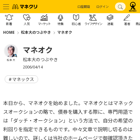
口座開設
ログイン
新着
人気
マーケット
特集
初心者
ライフデザイン
連載
著者
商
HOME
松本大のつぶやき
マネオク
マネオク
松本大のつぶやき
松本 大
2006/04/14
マネックス
本日から、マネオクを始めました。マネオクとはマネック
スオークションの略で、債券を購入する際に、専門用語で
は「ダッチ・オークション」という方法で、自分の希望の
利回りを指定できるものです。中々文章で説明し切るのは
難しいので、詳しくは当社のホームページで御確認頂きた