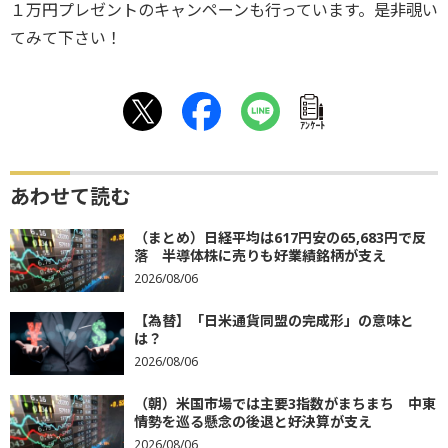
１万円プレゼントのキャンペーンも行っています。是非覗い
てみて下さい！
ｱﾝｹｰﾄ
あわせて読む
（まとめ）日経平均は617円安の65,683円で反
落 半導体株に売りも好業績銘柄が支え
2026/08/06
【為替】「日米通貨同盟の完成形」の意味と
は？
2026/08/06
（朝）米国市場では主要3指数がまちまち 中東
情勢を巡る懸念の後退と好決算が支え
2026/08/06