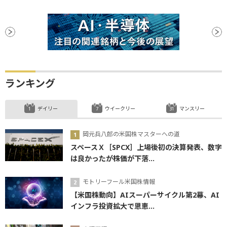
ランキング
デイリー
ウイークリー
マンスリー
岡元兵八郎の米国株マスターへの道
スペースＸ［SPCX］上場後初の決算発表、数字
は良かったが株価が下落...
モトリーフール米国株情報
【米国株動向】AIスーパーサイクル第2幕、AI
インフラ投資拡大で恩恵...