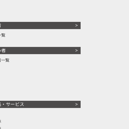
者
一覧
心者
者一覧
品・サービス
株
株