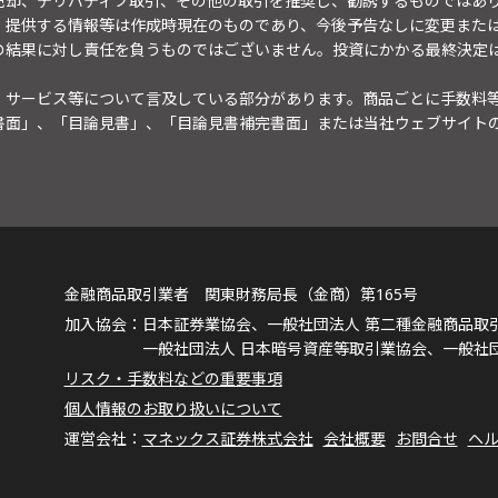
売却、デリバティブ取引、その他の取引を推奨し、勧誘するものではあ
。提供する情報等は作成時現在のものであり、今後予告なしに変更また
の結果に対し責任を負うものではございません。投資にかかる最終決定
・サービス等について言及している部分があります。商品ごとに手数料
書面」、「目論見書」、「目論見書補完書面」または当社ウェブサイト
金融商品取引業者 関東財務局長（金商）第165号
日本証券業協会、一般社団法人 第二種金融商品取
一般社団法人 日本暗号資産等取引業協会、一般社
リスク・手数料などの重要事項
個人情報のお取り扱いについて
マネックス証券株式会社
会社概要
お問合せ
ヘ