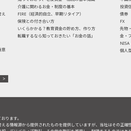
介護に関わるお金・制度の基本
投資
考え
FIRE（経済的自立、早期リタイア）
債券
保険との付き合い方
FX
いくらかかる？教育資金の貯め方、作り方
先物
転職するなら知っておきたい「お金の話」
金・
NISA
極意
個人型
ております。
考える情報源から提供されたものを提供していますが、当社はその正確