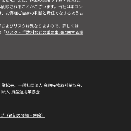
りません。また、過去の実績や予想・意見は、
は削除されることがございます。当社は本コン
は、お客様ご自身の判断と責任でなさるようお
等およびリスクは異なりますので、詳しくは
の「
リスク・手数料などの重要事項に関する説
引業協会、一般社団法人 金融先物取引業協会、
団法人 資産運用業協会
ルプ（通知の登録・解除）