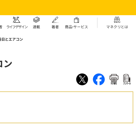
者
ライフデザイン
連載
著者
商
品・
サービス
マネクリとは
暑日とエアコン
コン
印刷
ｱﾝｹｰﾄ