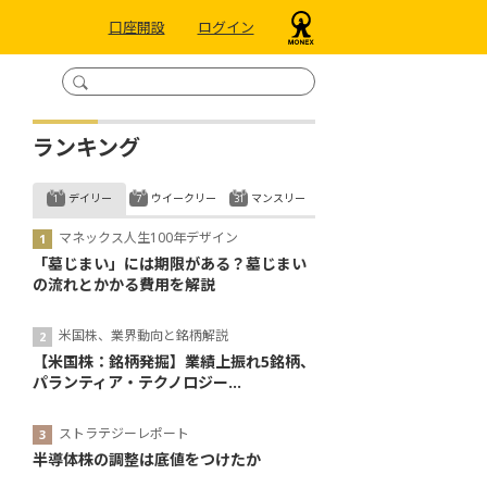
口座開設
ログイン
ランキング
デイリー
ウイークリー
マンスリー
マネックス人生100年デザイン
「墓じまい」には期限がある？墓じまい
の流れとかかる費用を解説
米国株、業界動向と銘柄解説
【米国株：銘柄発掘】業績上振れ5銘柄、
パランティア・テクノロジー...
ストラテジーレポート
半導体株の調整は底値をつけたか