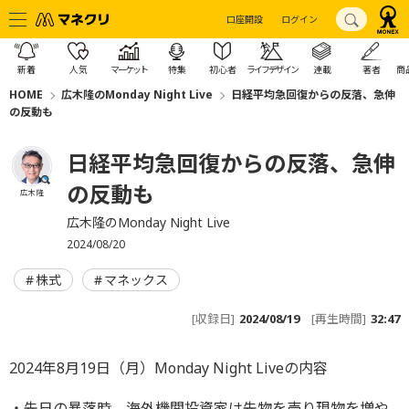
口座開設
ログイン
新着
人気
マーケット
特集
初心者
ライフデザイン
連載
著者
商
HOME
広木隆のMonday Night Live
日経平均急回復からの反落、急伸
の反動も
日経平均急回復からの反落、急伸
の反動も
広木 隆
広木隆のMonday Night Live
2024/08/20
株式
マネックス
[収録日]
2024/08/19
[再生時間]
32:47
2024年8月19日（月）Monday Night Liveの内容
・先日の暴落時、海外機関投資家は先物を売り現物を増や