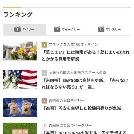
ランキング
デイリー
ウイークリー
マンスリー
マネックス人生100年デザイン
「墓じまい」には期限がある？墓じまいの流れ
とかかる費用を解説
岡元兵八郎の米国株マスターへの道
【米国株】S&P500は高値を更新、「売らなけ
ればならない売り」が一巡...
吉田恒の為替デイリー
【為替】円安を主導した投機円売りが急減
吉田恒の為替ウイークリー
【為替】8/10～8/14の米ドル／円を予想する