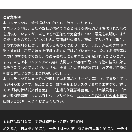
ご留意事項
本コンテンツは、情報提供を目的として行っております。
本コンテンツは、当社や当社が信頼できると考える情報源から提供されたもの
を提供していますが、当社はその正確性や完全性について意見を表明し、また
保証するものではございません。有価証券の購入、売却、デリバティブ取引、
その他の取引を推奨し、勧誘するものではありません。また、過去の実績や予
想・意見は、将来の結果を保証するものではございません。提供する情報等は
作成時現在のものであり、今後予告なしに変更または削除されることがござい
ます。当社は本コンテンツの内容に依拠してお客様が取った行動の結果に対し
責任を負うものではございません。投資にかかる最終決定は、お客様ご自身の
判断と責任でなさるようお願いいたします。
本コンテンツでは当社でお取扱している商品・サービス等について言及してい
る部分があります。商品ごとに手数料等およびリスクは異なりますので、詳し
くは「契約締結前交付書面」、「上場有価証券等書面」、「目論見書」、「目
論見書補完書面」または当社ウェブサイトの「
リスク・手数料などの重要事項
に関する説明
」をよくお読みください。
金融商品取引業者 関東財務局長（金商）第165号
日本証券業協会、一般社団法人 第二種金融商品取引業協会、一般社