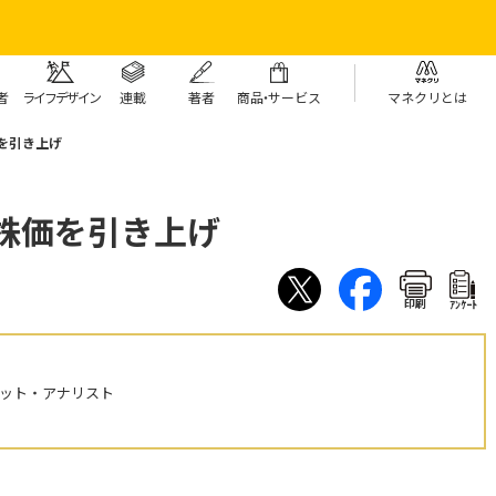
者
ライフデザイン
連載
著者
商
品・
サービス
マネクリとは
価を引き上げ
標株価を引き上げ
印刷
ｱﾝｹｰﾄ
ケット・アナリスト