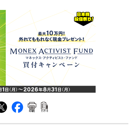
印刷
ｱﾝｹｰﾄ