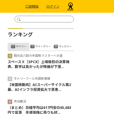
口座開設
ログイン
ランキング
デイリー
ウイークリー
マンスリー
岡元兵八郎の米国株マスターへの道
スペースＸ［SPCX］上場後初の決算発
表、数字は良かったが株価が下落...
モトリーフール米国株情報
【米国株動向】AIスーパーサイクル第2
幕、AIインフラ投資拡大で恩恵...
市況概況
（まとめ）日経平均は617円安の65,683
円で反落 半導体株に売りも好...