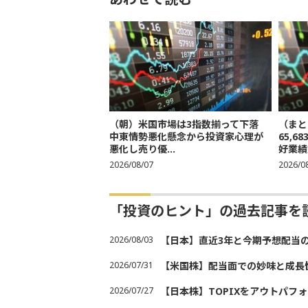
（朝）米国市場は3指数揃って下落
（まと
中東情勢悪化懸念から投資家心理が
65,
悪化し売り優...
好業績
2026/08/07
2026/0
「投資のヒント」の過去記事を
2026/08/03
【日本】直近3年と今期予想配当
2026/07/31
【米国株】配当面での妙味と成長
2026/07/27
【日本株】TOPIXをアウトパフォ