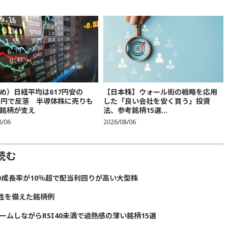
め）日経平均は617円安の
【日本株】ウォール街の戦略を応用
683円で反落 半導体株に売りも
した「良い会社を安く買う」投資
銘柄が支え
法、参考銘柄15選...
8/06
2026/08/06
読む
の成長率が10％超で配当利回りが高い大型株
性を備えた銘柄例
ームしながらRSI40未満で過熱感の薄い銘柄15選