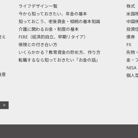
ライフデザイン一覧
株式
今から知っておきたい、年金の基本
米国
知っておこう、老後資金・相続の基本知識
中国
介護に関わるお金・制度の基本
投資
考え
FIRE（経済的自立、早期リタイア）
債券
保険との付き合い方
FX
いくらかかる？教育資金の貯め方、作り方
先物
転職するなら知っておきたい「お金の話」
金・
NISA
極意
個人型