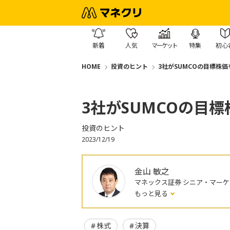
新着
人気
マーケット
特集
初心
HOME
投資のヒント
3社がSUMCOの目標株
3社がSUMCOの目
投資のヒント
2023/12/19
金山 敏之
マネックス証券 シニア・マー
もっと見る
株式
決算