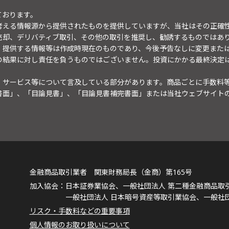
ております。
考える情報源から提供されたものを提供していますが、当社はその正確
売却、デリバティブ取引、その他の取引を推奨し、勧誘するものではあ
。提供する情報等は作成時現在のものであり、今後予告なしに変更また
の結果に対し責任を負うものではございません。投資にかかる最終決定
・サービス等について言及している部分があります。商品ごとに手数料
書面」、「目論見書」、「目論見書補完書面」または当社ウェブサイト
金融商品取引業者 関東財務局長（金商）第165号
日本証券業協会、一般社団法人 第二種金融商品取
一般社団法人 日本暗号資産等取引業協会、一般社
リスク・手数料などの重要事項
個人情報のお取り扱いについて