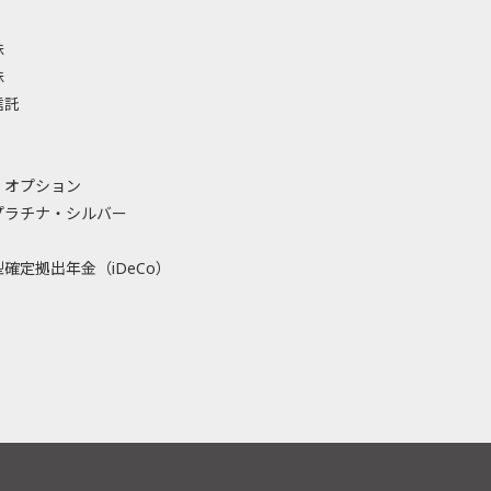
株
株
信託
・オプション
プラチナ・シルバー
確定拠出年金（iDeCo）