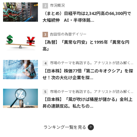
市況概況
（まとめ）日経平均は2,342円高の66,300円で
大幅続伸 AI・半導体銘...
吉田恒の為替デイリー
【為替】「異常な円安」と1995年「異常な円
高」
市場のテーマを再訪する。アナリストが読み解くテーマの本質
【日本株】株価77倍「第二のキオクシア」を探
せ！次の大化け企業を探...
市場のテーマを再訪する。アナリストが読み解くテーマの本質
【日本株】「風が吹けば桶屋が儲かる」金利上
昇の連鎖反応。私たちの...
ランキング一覧を見る