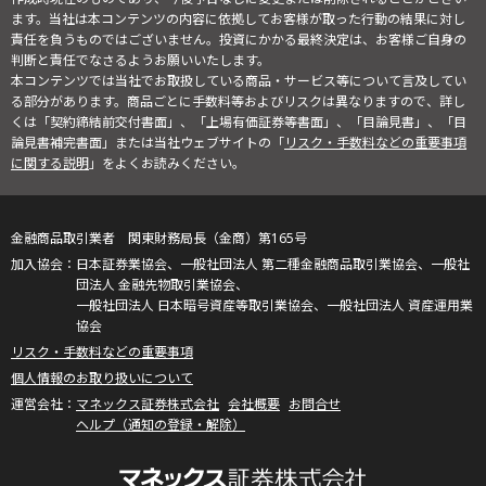
ます。当社は本コンテンツの内容に依拠してお客様が取った行動の結果に対し
責任を負うものではございません。投資にかかる最終決定は、お客様ご自身の
判断と責任でなさるようお願いいたします。
本コンテンツでは当社でお取扱している商品・サービス等について言及してい
る部分があります。商品ごとに手数料等およびリスクは異なりますので、詳し
くは「契約締結前交付書面」、「上場有価証券等書面」、「目論見書」、「目
論見書補完書面」または当社ウェブサイトの「
リスク・手数料などの重要事項
に関する説明
」をよくお読みください。
金融商品取引業者 関東財務局長（金商）第165号
日本証券業協会、一般社団法人 第二種金融商品取引業協会、一般社
団法人 金融先物取引業協会、
一般社団法人 日本暗号資産等取引業協会、一般社団法人 資産運用業
協会
リスク・手数料などの重要事項
個人情報のお取り扱いについて
マネックス証券株式会社
会社概要
お問合せ
ヘルプ（通知の登録・解除）