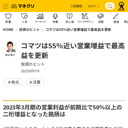
口座開設
ログイン
新着
人気
マーケット
特集
初心者
ライフデザイン
連載
著者
商
HOME
投資のヒント
コマツは55％近い営業増益で最高益を更新
コマツは55％近い営業増益で最高
益を更新
金山 敏之
投資のヒント
2023/05/19
株式
決算
2023年3月期の営業利益が前期比で50％以上の
二桁増益となった銘柄は