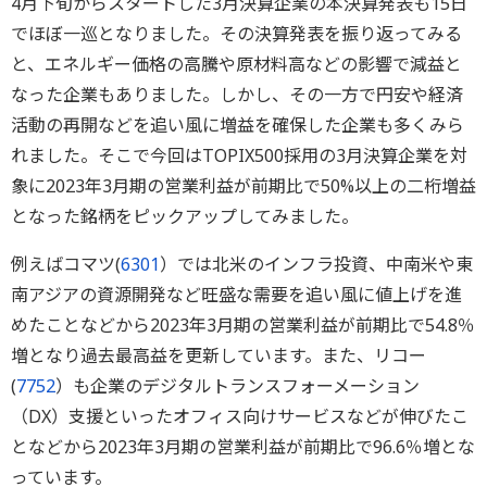
4月下旬からスタートした3月決算企業の本決算発表も15日
でほぼ一巡となりました。その決算発表を振り返ってみる
と、エネルギー価格の高騰や原材料高などの影響で減益と
なった企業もありました。しかし、その一方で円安や経済
活動の再開などを追い風に増益を確保した企業も多くみら
れました。そこで今回はTOPIX500採用の3月決算企業を対
象に2023年3月期の営業利益が前期比で50%以上の二桁増益
となった銘柄をピックアップしてみました。
例えばコマツ(
6301
）では北米のインフラ投資、中南米や東
南アジアの資源開発など旺盛な需要を追い風に値上げを進
めたことなどから2023年3月期の営業利益が前期比で54.8％
増となり過去最高益を更新しています。また、リコー
(
7752
）も企業のデジタルトランスフォーメーション
（DX）支援といったオフィス向けサービスなどが伸びたこ
となどから2023年3月期の営業利益が前期比で96.6％増とな
っています。