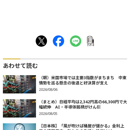
ｱﾝｹｰﾄ
あわせて読む
（朝）米国市場では主要3指数がまちまち 中東
情勢を巡る懸念の後退と好決算が支え
2026/08/06
（まとめ）日経平均は2,342円高の66,300円で大
幅続伸 AI・半導体銘柄がけん引
2026/08/05
【日本株】「風が吹けば桶屋が儲かる」金利上