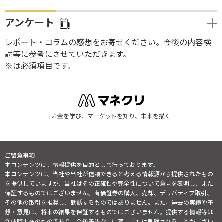
アンケート
レポート・コラムの感想をお寄せください。今後の内容検
討等に参考にさせていただきます。
※は必須項目です。
お金を学び、マーケットを知り、未来を描く
ご留意事項
本コンテンツは、情報提供を目的として行っております。
本コンテンツは、当社や当社が信頼できると考える情報源から提供されたもの
を提供していますが、当社はその正確性や完全性について意見を表明し、また
保証するものではございません。有価証券の購入、売却、デリバティブ取引、
その他の取引を推奨し、勧誘するものではありません。また、過去の実績や予
想・意見は、将来の結果を保証するものではございません。提供する情報等は
作成時現在のものであり、今後予告なしに変更または削除されることがござい