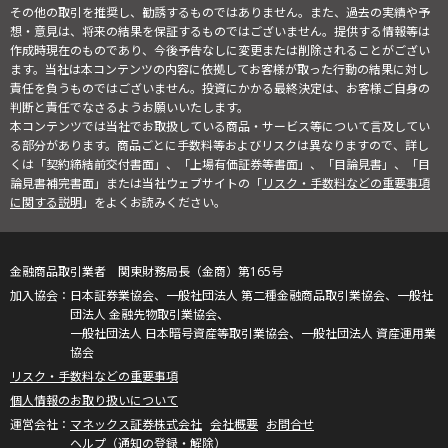
その他の取引を推奨し、勧誘するものではありません。また、過去の実績や予
想・意見は、将来の結果を保証するものではございません。提供する情報等は
作成時現在のものであり、今後予告なしに変更または削除されることがござい
ます。当社は本コンテンツの内容に依拠してお客様が取った行動の結果に対し
責任を負うものではございません。投資にかかる最終決定は、お客様ご自身の
判断と責任でなさるようお願いいたします。
本コンテンツでは当社でお取扱している商品・サービス等について言及してい
る部分があります。商品ごとに手数料等およびリスクは異なりますので、詳し
くは「契約締結前交付書面」、「上場有価証券等書面」、「目論見書」、「目
論見書補完書面」または当社ウェブサイトの「
リスク・手数料などの重要事項
に関する説明
」をよくお読みください。
金融商品取引業者 関東財務局長（金商）第165号
日本証券業協会、一般社団法人 第二種金融商品取引業協会、一般社
団法人 金融先物取引業協会、
一般社団法人 日本暗号資産等取引業協会、一般社団法人 資産運用業
協会
リスク・手数料などの重要事項
個人情報のお取り扱いについて
マネックス証券株式会社
会社概要
お問合せ
ヘルプ（通知の登録・解除）