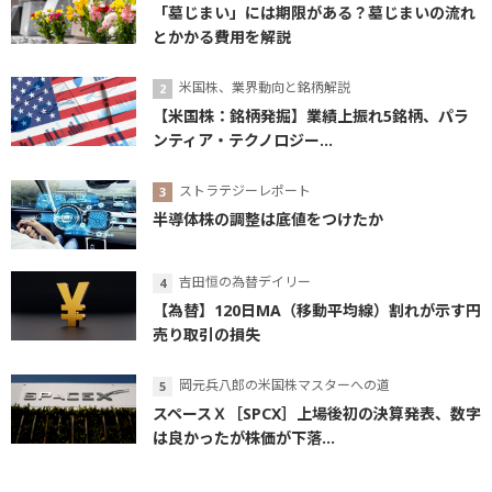
「墓じまい」には期限がある？墓じまいの流れ
とかかる費用を解説
米国株、業界動向と銘柄解説
【米国株：銘柄発掘】業績上振れ5銘柄、パラ
ンティア・テクノロジー...
ストラテジーレポート
半導体株の調整は底値をつけたか
吉田恒の為替デイリー
【為替】120日MA（移動平均線）割れが示す円
売り取引の損失
岡元兵八郎の米国株マスターへの道
スペースＸ［SPCX］上場後初の決算発表、数字
は良かったが株価が下落...