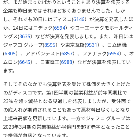
が、まだ始まったばかりということもあり決算を発表する
企業も昨日まではそれほど多くありませんでした。しか
し、それでも20日にはディスコ(
6146
）が決算を発表したほ
か、24日にはニデック(
6594
）やコーエーテクモホールディ
ングス(
3635
）などが決算を発表しました。また、昨日には
ジャフコ グループ(
8595
）や東京瓦斯(
9531
）、日立建機
(
6305
）、アドバンテスト(
6857
）、ファナック(
6954
）、オ
ムロン(
6645
）、日東電工(
6988
）などが決算を発表してい
ます。
そしてそのなかでも決算発表を受けて株価を大きく上げた
のがディスコです。第1四半期の営業利益が前年同期比で
23％を超す減益となる見通しを発表しましたが、受注面で
の底入れが期待されることもあって悪材料出尽くしとなり
上場来高値を更新しています。一方でジャフコ グループは
2023年3月期の営業損益が44億円を超す赤字となったこと
で株価が急落となっています。