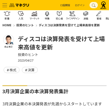
口座開設
ログイン
新着
人気
マーケット
特集
初心者
ライフデザイン
連載
著者
商
HOME
投資のヒント
ディスコは決算発表を受けて上場来高値を更新
ディスコは決算発表を受けて上場
来高値を更新
金山 敏之
投資のヒント
2023/04/27
株式
決算
3月決算企業の本決算発表集計
3月決算企業の本決算発表が先週からスタートしています