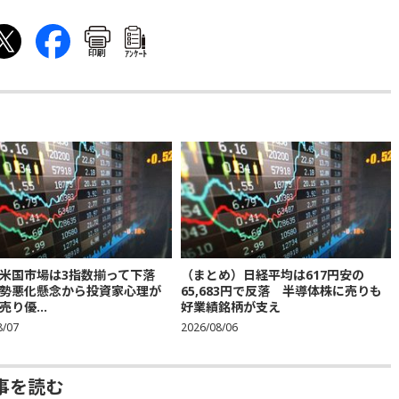
印刷
ｱﾝｹｰﾄ
米国市場は3指数揃って下落
（まとめ）日経平均は617円安の
勢悪化懸念から投資家心理が
65,683円で反落 半導体株に売りも
り優...
好業績銘柄が支え
8/07
2026/08/06
事を読む