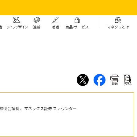
者
ライフデザイン
連載
著者
商
品・
サービス
マネクリとは
印刷
ｱﾝｹｰﾄ
締役会議長 、マネックス証券 ファウンダー