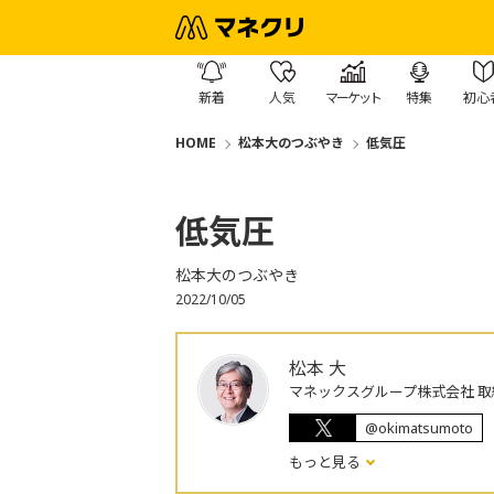
新着
人気
マーケット
特集
初心
HOME
松本大のつぶやき
低気圧
低気圧
松本大のつぶやき
2022/10/05
松本 大
マネックスグループ株式会社 取
@okimatsumoto
もっと見る