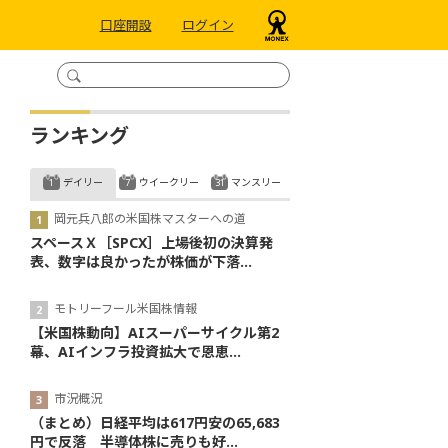
口座開設
ログイン
ランキング
デイリー
ウイークリー
マンスリー
岡元兵八郎の米国株マスターへの道
スペースＸ［SPCX］上場後初の決算発
表、数字は良かったが株価が下落...
モトリーフール米国株情報
【米国株動向】AIスーパーサイクル第2
幕、AIインフラ投資拡大で恩恵...
市況概況
（まとめ）日経平均は617円安の65,683
円で反落 半導体株に売りも好...