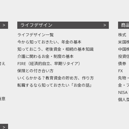
ライフデザイン
商
ライフデザイン一覧
株式
今から知っておきたい、年金の基本
米国
知っておこう、老後資金・相続の基本知識
中国
介護に関わるお金・制度の基本
投資
考え
FIRE（経済的自立、早期リタイア）
債券
保険との付き合い方
FX
いくらかかる？教育資金の貯め方、作り方
先物
転職するなら知っておきたい「お金の話」
金・
NISA
極意
個人型