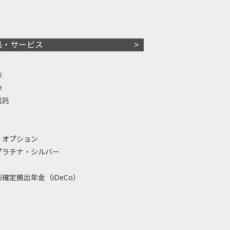
品・サービス
株
株
信託
・オプション
プラチナ・シルバー
確定拠出年金（iDeCo）