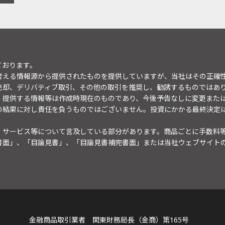
ております。
考える情報源から提供されたものを提供していますが、当社はその正確
売却、デリバティブ取引、その他の取引を推奨し、勧誘するものではあ
。提供する情報等は作成時現在のものであり、今後予告なしに変更また
の結果に対し責任を負うものではございません。投資にかかる最終決定
・サービス等について言及している部分があります。商品ごとに手数料
書面」、「目論見書」、「目論見書補完書面」または当社ウェブサイト
金融商品取引業者 関東財務局長（金商）第165号