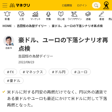
口座開設
ログイン
新着
人気
マーケット
特集
初心者
ライフデザイン
連載
著者
商
HOME
吉田恒の為替デイリー
豪ドル、ユーロの下落シナリオ再点検
豪ドル、ユーロの下落シナリオ再
点検
吉田 恒
吉田恒の為替デイリー
2022/08/23
FX
マネックス
ドル円
ユーロ
豪ドル
米ドルに対する円安の再燃だけでなく、円以外の通貨で
ある豪ドルやユーロも最近にかけて米ドルに対して下落
再燃となった。