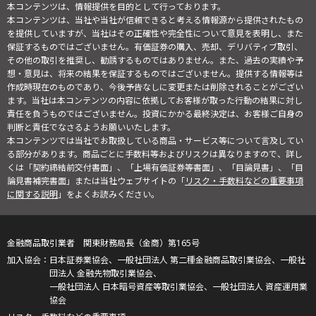
本コンテンツは、情報提供を目的として行っております。
本コンテンツは、当社や当社が信頼できると考える情報源から提供されたもの
を提供していますが、当社はその正確性や完全性について意見を表明し、また
保証するものではございません。有価証券の購入、売却、デリバティブ取引、
その他の取引を推奨し、勧誘するものではありません。また、過去の実績や予
想・意見は、将来の結果を保証するものではございません。提供する情報等は
作成時現在のものであり、今後予告なしに変更または削除されることがござい
ます。当社は本コンテンツの内容に依拠してお客様が取った行動の結果に対し
責任を負うものではございません。投資にかかる最終決定は、お客様ご自身の
判断と責任でなさるようお願いいたします。
本コンテンツでは当社でお取扱している商品・サービス等について言及してい
る部分があります。商品ごとに手数料等およびリスクは異なりますので、詳し
くは「契約締結前交付書面」、「上場有価証券等書面」、「目論見書」、「目
論見書補完書面」または当社ウェブサイトの「
リスク・手数料などの重要事項
に関する説明
」をよくお読みください。
金融商品取引業者 関東財務局長（金商）第165号
日本証券業協会、一般社団法人 第二種金融商品取引業協会、一般社
団法人 金融先物取引業協会、
一般社団法人 日本暗号資産等取引業協会、一般社団法人 資産運用業
協会