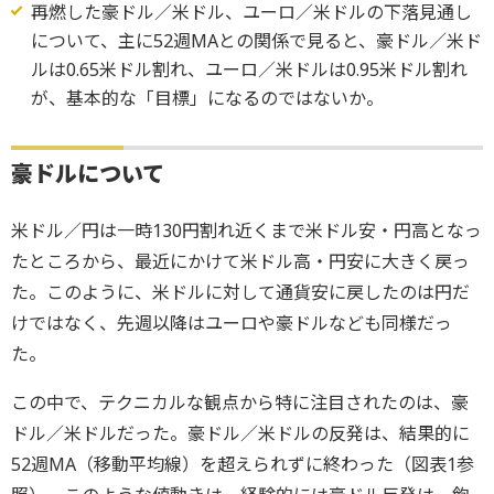
再燃した豪ドル／米ドル、ユーロ／米ドルの下落見通し
について、主に52週MAとの関係で見ると、豪ドル／米ド
ルは0.65米ドル割れ、ユーロ／米ドルは0.95米ドル割れ
が、基本的な「目標」になるのではないか。
豪ドルについて
米ドル／円は一時130円割れ近くまで米ドル安・円高となっ
たところから、最近にかけて米ドル高・円安に大きく戻っ
た。このように、米ドルに対して通貨安に戻したのは円だ
けではなく、先週以降はユーロや豪ドルなども同様だっ
た。
この中で、テクニカルな観点から特に注目されたのは、豪
ドル／米ドルだった。豪ドル／米ドルの反発は、結果的に
52週MA（移動平均線）を超えられずに終わった（図表1参