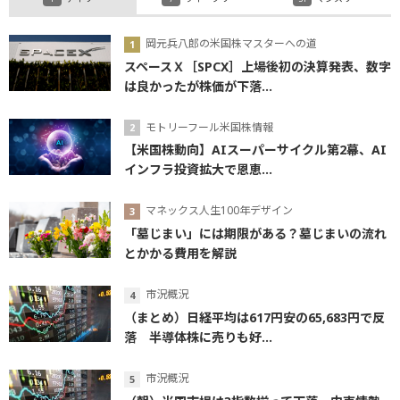
岡元兵八郎の米国株マスターへの道
スペースＸ［SPCX］上場後初の決算発表、数字
は良かったが株価が下落...
モトリーフール米国株情報
【米国株動向】AIスーパーサイクル第2幕、AI
インフラ投資拡大で恩恵...
マネックス人生100年デザイン
「墓じまい」には期限がある？墓じまいの流れ
とかかる費用を解説
市況概況
（まとめ）日経平均は617円安の65,683円で反
落 半導体株に売りも好...
市況概況