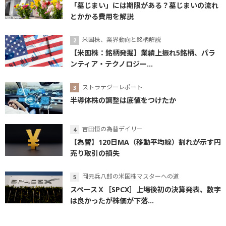
「墓じまい」には期限がある？墓じまいの流れ
とかかる費用を解説
米国株、業界動向と銘柄解説
【米国株：銘柄発掘】業績上振れ5銘柄、パラ
ンティア・テクノロジー...
ストラテジーレポート
半導体株の調整は底値をつけたか
吉田恒の為替デイリー
【為替】120日MA（移動平均線）割れが示す円
売り取引の損失
岡元兵八郎の米国株マスターへの道
スペースＸ［SPCX］上場後初の決算発表、数字
は良かったが株価が下落...