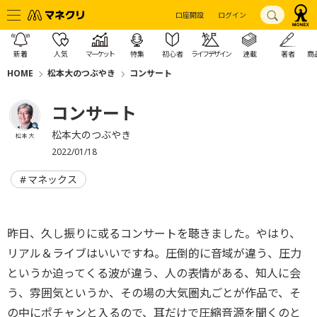
口座開設
ログイン
新着
人気
マーケット
特集
初心者
ライフデザイン
連載
著者
商
HOME
松本大のつぶやき
コンサート
コンサート
松本大のつぶやき
松本 大
2022/01/18
マネックス
昨日、久し振りに或るコンサートを聴きました。やはり、
リアル＆ライブはいいですね。圧倒的に音域が違う、圧力
というか迫ってくる波が違う、人の表情がある、知人に会
う、雰囲気というか、その場の大気圏丸ごとが作品で、そ
の中にポチャンと入るので、耳だけで圧縮音源を聞くのと