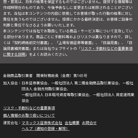
想・意見は、将来の結果を保証するものではございません。提供する情報等は
作成時現在のものであり、今後予告なしに変更または削除されることがござい
ます。当社は本コンテンツの内容に依拠してお客様が取った行動の結果に対し
責任を負うものではございません。投資にかかる最終決定は、お客様ご自身の
判断と責任でなさるようお願いいたします。
本コンテンツでは当社でお取扱している商品・サービス等について言及してい
る部分があります。商品ごとに手数料等およびリスクは異なりますので、詳し
くは「契約締結前交付書面」、「上場有価証券等書面」、「目論見書」、「目
論見書補完書面」または当社ウェブサイトの「
リスク・手数料などの重要事項
に関する説明
」をよくお読みください。
金融商品取引業者 関東財務局長（金商）第165号
日本証券業協会、一般社団法人 第二種金融商品取引業協会、一般社
団法人 金融先物取引業協会、
一般社団法人 日本暗号資産等取引業協会、一般社団法人 資産運用業
協会
リスク・手数料などの重要事項
個人情報のお取り扱いについて
マネックス証券株式会社
会社概要
お問合せ
ヘルプ（通知の登録・解除）