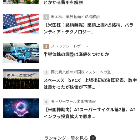
とかかる費用を解説
米国株、業界動向と銘柄解説
【米国株：銘柄発掘】業績上振れ5銘柄、パラ
ンティア・テクノロジー...
ストラテジーレポート
半導体株の調整は底値をつけたか
岡元兵八郎の米国株マスターへの道
スペースＸ［SPCX］上場後初の決算発表、数字
は良かったが株価が下落...
モトリーフール米国株情報
【米国株動向】AIスーパーサイクル第2幕、AI
インフラ投資拡大で恩恵...
ランキング一覧を見る