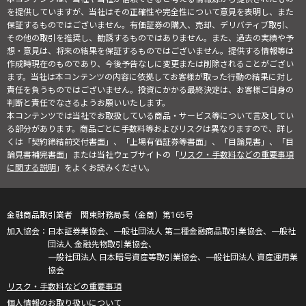
を提供していますが、当社はその正確性や完全性について意見を表明し、また
保証するものではございません。有価証券の購入、売却、デリバティブ取引、
その他の取引を推奨し、勧誘するものではありません。また、過去の実績や予
想・意見は、将来の結果を保証するものではございません。提供する情報等は
作成時現在のものであり、今後予告なしに変更または削除されることがござい
ます。当社は本コンテンツの内容に依拠してお客様が取った行動の結果に対し
責任を負うものではございません。投資にかかる最終決定は、お客様ご自身の
判断と責任でなさるようお願いいたします。
本コンテンツでは当社でお取扱している商品・サービス等について言及してい
る部分があります。商品ごとに手数料等およびリスクは異なりますので、詳し
くは「契約締結前交付書面」、「上場有価証券等書面」、「目論見書」、「目
論見書補完書面」または当社ウェブサイトの「
リスク・手数料などの重要事項
に関する説明
」をよくお読みください。
金融商品取引業者 関東財務局長（金商）第165号
日本証券業協会、一般社団法人 第二種金融商品取引業協会、一般社
団法人 金融先物取引業協会、
一般社団法人 日本暗号資産等取引業協会、一般社団法人 資産運用業
協会
リスク・手数料などの重要事項
個人情報のお取り扱いについて