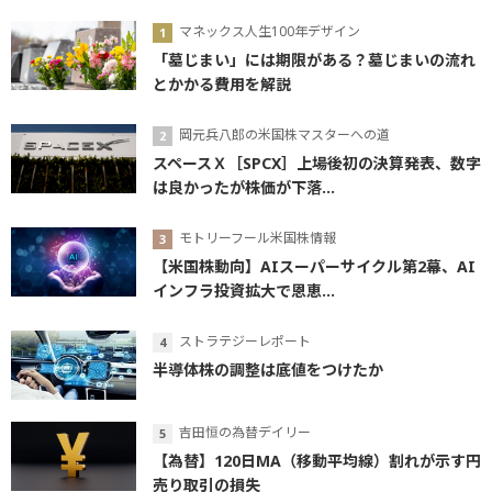
マネックス人生100年デザイン
「墓じまい」には期限がある？墓じまいの流れ
とかかる費用を解説
岡元兵八郎の米国株マスターへの道
スペースＸ［SPCX］上場後初の決算発表、数字
は良かったが株価が下落...
モトリーフール米国株情報
【米国株動向】AIスーパーサイクル第2幕、AI
インフラ投資拡大で恩恵...
ストラテジーレポート
半導体株の調整は底値をつけたか
吉田恒の為替デイリー
【為替】120日MA（移動平均線）割れが示す円
売り取引の損失