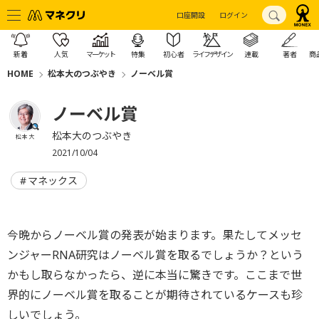
口座開設
ログイン
新着
人気
マーケット
特集
初心者
ライフデザイン
連載
著者
商
HOME
松本大のつぶやき
ノーベル賞
ノーベル賞
松本大のつぶやき
松本 大
2021/10/04
マネックス
今晩からノーベル賞の発表が始まります。果たしてメッセ
ンジャーRNA研究はノーベル賞を取るでしょうか？という
かもし取らなかったら、逆に本当に驚きです。ここまで世
界的にノーベル賞を取ることが期待されているケースも珍
しいでしょう。