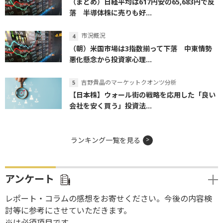
（まとめ）日経平均は617円安の65,683円で反
落 半導体株に売りも好...
市況概況
（朝）米国市場は3指数揃って下落 中東情勢
悪化懸念から投資家心理...
吉野貴晶のマーケットクオンツ分析
【日本株】ウォール街の戦略を応用した「良い
会社を安く買う」投資法...
ランキング一覧を見る
アンケート
レポート・コラムの感想をお寄せください。今後の内容検
討等に参考にさせていただきます。
※は必須項目です。