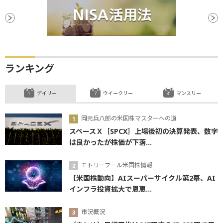
ランキング
デイリー
ウイークリー
マンスリー
岡元兵八郎の米国株マスターへの道
スペースＸ［SPCX］上場後初の決算発表、数字
は良かったが株価が下落...
モトリーフール米国株情報
【米国株動向】AIスーパーサイクル第2幕、AI
インフラ投資拡大で恩恵...
市況概況