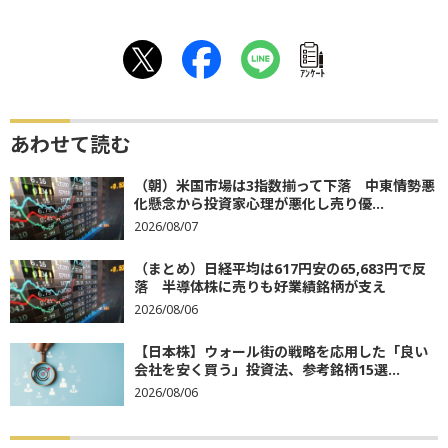
ｱﾝｹｰﾄ
あわせて読む
（朝）米国市場は3指数揃って下落 中東情勢悪
化懸念から投資家心理が悪化し売り優...
2026/08/07
（まとめ）日経平均は617円安の65,683円で反
落 半導体株に売りも好業績銘柄が支え
2026/08/06
【日本株】ウォール街の戦略を応用した「良い
会社を安く買う」投資法、参考銘柄15選...
2026/08/06