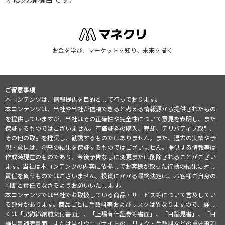
お金を学び、マーケットを知り、未来を描く
ご留意事項
本コンテンツは、情報提供を目的として行っております。
本コンテンツは、当社や当社が信頼できると考える情報源から提供されたもの
を提供していますが、当社はその正確性や完全性について意見を表明し、また
保証するものではございません。有価証券の購入、売却、デリバティブ取引、
その他の取引を推奨し、勧誘するものではありません。また、過去の実績や予
想・意見は、将来の結果を保証するものではございません。提供する情報等は
作成時現在のものであり、今後予告なしに変更または削除されることがござい
ます。当社は本コンテンツの内容に依拠してお客様が取った行動の結果に対し
責任を負うものではございません。投資にかかる最終決定は、お客様ご自身の
判断と責任でなさるようお願いいたします。
本コンテンツでは当社でお取扱している商品・サービス等について言及してい
る部分があります。商品ごとに手数料等およびリスクは異なりますので、詳し
くは「契約締結前交付書面」、「上場有価証券等書面」、「目論見書」、「目
論見書補完書面」または当社ウェブサイトの「
リスク・手数料などの重要事項