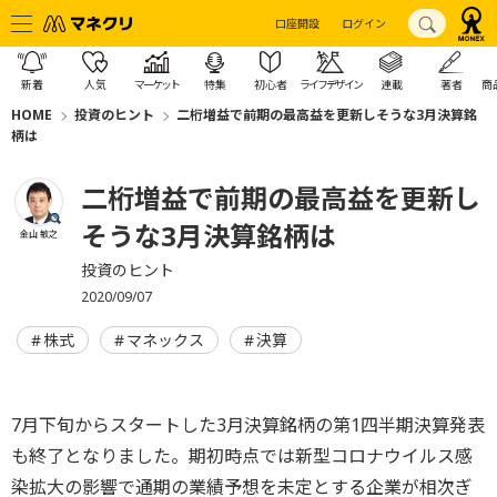
口座開設
ログイン
新着
人気
マーケット
特集
初心者
ライフデザイン
連載
著者
商
HOME
投資のヒント
二桁増益で前期の最高益を更新しそうな3月決算銘
柄は
二桁増益で前期の最高益を更新し
そうな3月決算銘柄は
金山 敏之
投資のヒント
2020/09/07
株式
マネックス
決算
7月下旬からスタートした3月決算銘柄の第1四半期決算発表
も終了となりました。期初時点では新型コロナウイルス感
染拡大の影響で通期の業績予想を未定とする企業が相次ぎ