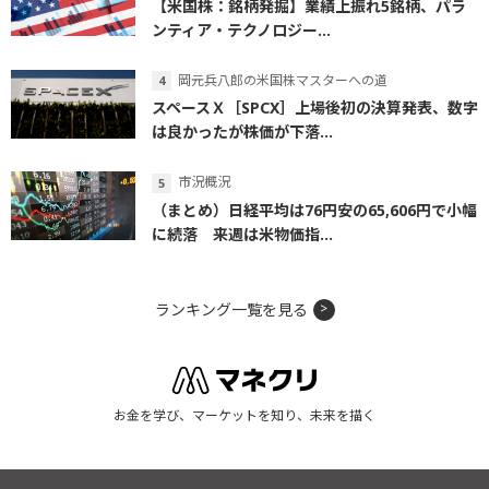
【米国株：銘柄発掘】業績上振れ5銘柄、パラ
ンティア・テクノロジー...
岡元兵八郎の米国株マスターへの道
スペースＸ［SPCX］上場後初の決算発表、数字
は良かったが株価が下落...
市況概況
（まとめ）日経平均は76円安の65,606円で小幅
に続落 来週は米物価指...
ランキング一覧を見る
お金を学び、マーケットを知り、未来を描く