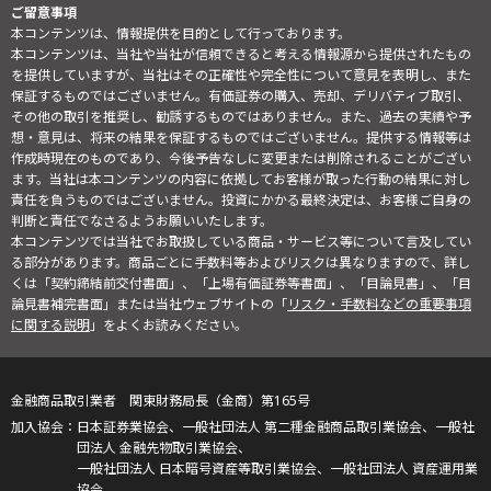
ご留意事項
本コンテンツは、情報提供を目的として行っております。
本コンテンツは、当社や当社が信頼できると考える情報源から提供されたもの
を提供していますが、当社はその正確性や完全性について意見を表明し、また
保証するものではございません。有価証券の購入、売却、デリバティブ取引、
その他の取引を推奨し、勧誘するものではありません。また、過去の実績や予
想・意見は、将来の結果を保証するものではございません。提供する情報等は
作成時現在のものであり、今後予告なしに変更または削除されることがござい
ます。当社は本コンテンツの内容に依拠してお客様が取った行動の結果に対し
責任を負うものではございません。投資にかかる最終決定は、お客様ご自身の
判断と責任でなさるようお願いいたします。
本コンテンツでは当社でお取扱している商品・サービス等について言及してい
る部分があります。商品ごとに手数料等およびリスクは異なりますので、詳し
くは「契約締結前交付書面」、「上場有価証券等書面」、「目論見書」、「目
論見書補完書面」または当社ウェブサイトの「
リスク・手数料などの重要事項
に関する説明
」をよくお読みください。
金融商品取引業者 関東財務局長（金商）第165号
日本証券業協会、一般社団法人 第二種金融商品取引業協会、一般社
団法人 金融先物取引業協会、
一般社団法人 日本暗号資産等取引業協会、一般社団法人 資産運用業
協会