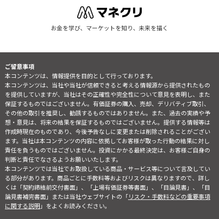
お金を学び、マーケットを知り、未来を描く
ご留意事項
本コンテンツは、情報提供を目的として行っております。
本コンテンツは、当社や当社が信頼できると考える情報源から提供されたもの
を提供していますが、当社はその正確性や完全性について意見を表明し、また
保証するものではございません。有価証券の購入、売却、デリバティブ取引、
その他の取引を推奨し、勧誘するものではありません。また、過去の実績や予
想・意見は、将来の結果を保証するものではございません。提供する情報等は
作成時現在のものであり、今後予告なしに変更または削除されることがござい
ます。当社は本コンテンツの内容に依拠してお客様が取った行動の結果に対し
責任を負うものではございません。投資にかかる最終決定は、お客様ご自身の
判断と責任でなさるようお願いいたします。
本コンテンツでは当社でお取扱している商品・サービス等について言及してい
る部分があります。商品ごとに手数料等およびリスクは異なりますので、詳し
くは「契約締結前交付書面」、「上場有価証券等書面」、「目論見書」、「目
論見書補完書面」または当社ウェブサイトの「
リスク・手数料などの重要事項
に関する説明
」をよくお読みください。