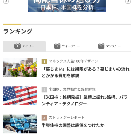
ランキング
デイリー
ウイークリー
マンスリー
マネックス人生100年デザイン
「墓じまい」には期限がある？墓じまいの流れ
とかかる費用を解説
米国株、業界動向と銘柄解説
【米国株：銘柄発掘】業績上振れ5銘柄、パラ
ンティア・テクノロジー...
ストラテジーレポート
半導体株の調整は底値をつけたか