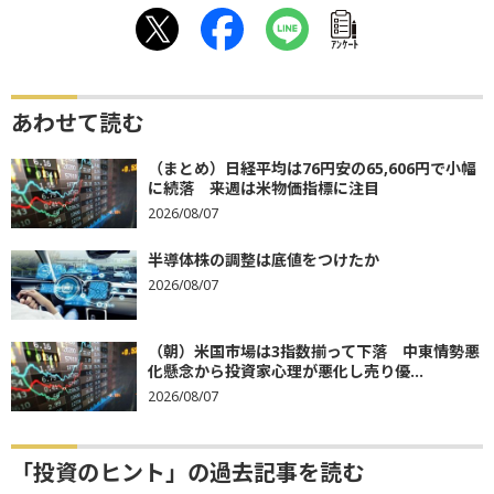
ｱﾝｹｰﾄ
あわせて読む
（まとめ）日経平均は76円安の65,606円で小幅
に続落 来週は米物価指標に注目
2026/08/07
半導体株の調整は底値をつけたか
2026/08/07
（朝）米国市場は3指数揃って下落 中東情勢悪
化懸念から投資家心理が悪化し売り優...
2026/08/07
「投資のヒント」の過去記事を読む