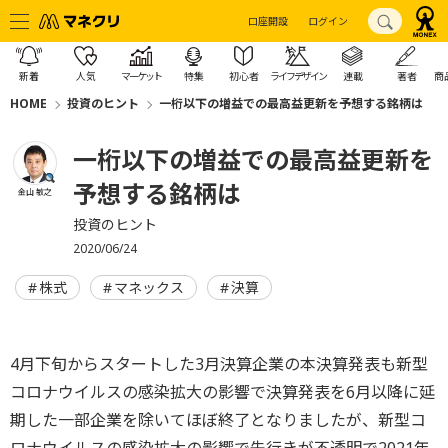
口座開設
ログイン
新着
人気
マーケット
特集
初心者
ライフデザイン
連載
著者
商
HOME
投資のヒント
一桁以下の増益での最高益更新を予想する銘柄は
一桁以下の増益での最高益更新を
予想する銘柄は
金山 敏之
投資のヒント
2020/06/24
株式
マネックス
決算
4月下旬からスタートした3月決算企業の本決算発表も新型
コロナウイルスの感染拡大の影響で決算発表を6月以降に延
期した一部企業を除いてほぼ終了となりましたが、新型コ