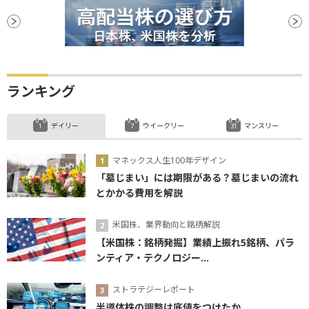
ランキング
デイリー
ウイークリー
マンスリー
マネックス人生100年デザイン
「墓じまい」には期限がある？墓じまいの流れ
とかかる費用を解説
米国株、業界動向と銘柄解説
【米国株：銘柄発掘】業績上振れ5銘柄、パラ
ンティア・テクノロジー...
ストラテジーレポート
半導体株の調整は底値をつけたか