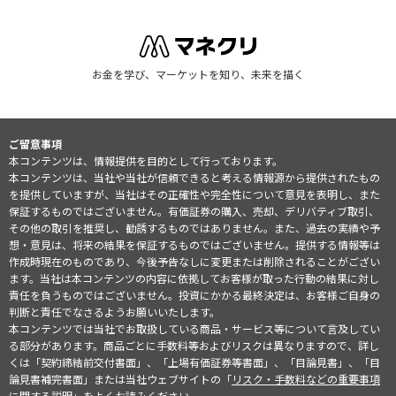
お金を学び、マーケットを知り、未来を描く
ご留意事項
本コンテンツは、情報提供を目的として行っております。
本コンテンツは、当社や当社が信頼できると考える情報源から提供されたもの
を提供していますが、当社はその正確性や完全性について意見を表明し、また
保証するものではございません。有価証券の購入、売却、デリバティブ取引、
その他の取引を推奨し、勧誘するものではありません。また、過去の実績や予
想・意見は、将来の結果を保証するものではございません。提供する情報等は
作成時現在のものであり、今後予告なしに変更または削除されることがござい
ます。当社は本コンテンツの内容に依拠してお客様が取った行動の結果に対し
責任を負うものではございません。投資にかかる最終決定は、お客様ご自身の
判断と責任でなさるようお願いいたします。
本コンテンツでは当社でお取扱している商品・サービス等について言及してい
る部分があります。商品ごとに手数料等およびリスクは異なりますので、詳し
くは「契約締結前交付書面」、「上場有価証券等書面」、「目論見書」、「目
論見書補完書面」または当社ウェブサイトの「
リスク・手数料などの重要事項