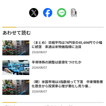
ｱﾝｹｰﾄ
あわせて読む
（まとめ）日経平均は76円安の65,606円で小幅
に続落 来週は米物価指標に注目
2026/08/07
半導体株の調整は底値をつけたか
2026/08/07
（朝）米国市場は3指数揃って下落 中東情勢悪
化懸念から投資家心理が悪化し売り優...
2026/08/07