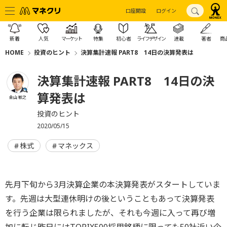
口座開設
ログイン
新着
人気
マーケット
特集
初心者
ライフデザイン
連載
著者
商
HOME
投資のヒント
決算集計速報 PART8 14日の決算発表は
決算集計速報 PART8 14日の決
算発表は
金山 敏之
投資のヒント
2020/05/15
株式
マネックス
先月下旬から3月決算企業の本決算発表がスタートしていま
す。先週は大型連休明けの後ということもあって決算発表
を行う企業は限られましたが、それも今週に入って再び増