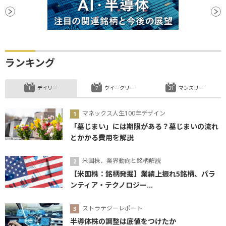
ランキング
デイリー
ウイークリー
マンスリー
マネックス人生100年デザイン
「墓じまい」には期限がある？墓じまいの流れ
とかかる費用を解説
米国株、業界動向と銘柄解説
【米国株：銘柄発掘】業績上振れ5銘柄、パラ
ンティア・テクノロジー...
ストラテジーレポート
半導体株の調整は底値をつけたか