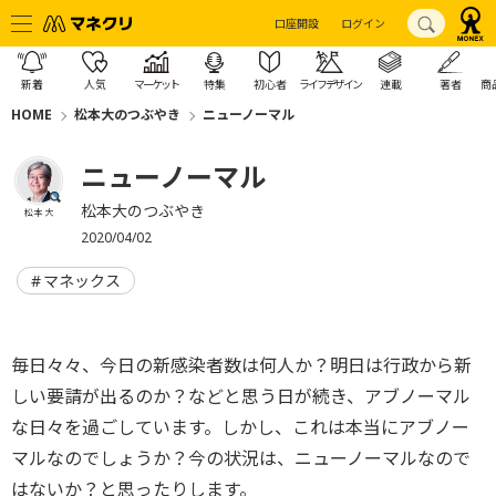
口座開設
ログイン
新着
人気
マーケット
特集
初心者
ライフデザイン
連載
著者
商
HOME
松本大のつぶやき
ニューノーマル
ニューノーマル
松本大のつぶやき
松本 大
2020/04/02
マネックス
毎日々々、今日の新感染者数は何人か？明日は行政から新
しい要請が出るのか？などと思う日が続き、アブノーマル
な日々を過ごしています。しかし、これは本当にアブノー
マルなのでしょうか？今の状況は、ニューノーマルなので
はないか？と思ったりします。