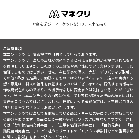
お金を学び、マーケットを知り、未来を描く
ご留意事項
本コンテンツは、情報提供を目的として行っております。
本コンテンツは、当社や当社が信頼できると考える情報源から提供されたもの
を提供していますが、当社はその正確性や完全性について意見を表明し、また
保証するものではございません。有価証券の購入、売却、デリバティブ取引、
その他の取引を推奨し、勧誘するものではありません。また、過去の実績や予
想・意見は、将来の結果を保証するものではございません。提供する情報等は
作成時現在のものであり、今後予告なしに変更または削除されることがござい
ます。当社は本コンテンツの内容に依拠してお客様が取った行動の結果に対し
責任を負うものではございません。投資にかかる最終決定は、お客様ご自身の
判断と責任でなさるようお願いいたします。
本コンテンツでは当社でお取扱している商品・サービス等について言及してい
る部分があります。商品ごとに手数料等およびリスクは異なりますので、詳し
くは「契約締結前交付書面」、「上場有価証券等書面」、「目論見書」、「目
論見書補完書面」または当社ウェブサイトの「
リスク・手数料などの重要事項
に関する説明
」をよくお読みください。