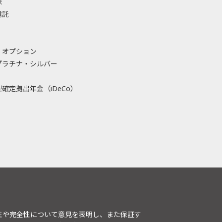
株
信託
・オプション
プラチナ・シルバー
確定拠出年金（iDeCo）
性や完全性について意見を表明し、また保証す