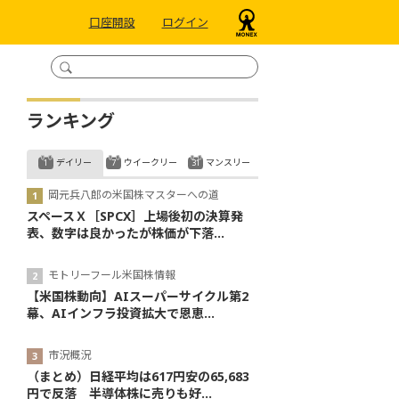
口座開設
ログイン
ランキング
デイリー
ウイークリー
マンスリー
岡元兵八郎の米国株マスターへの道
スペースＸ［SPCX］上場後初の決算発
表、数字は良かったが株価が下落...
モトリーフール米国株情報
【米国株動向】AIスーパーサイクル第2
幕、AIインフラ投資拡大で恩恵...
市況概況
（まとめ）日経平均は617円安の65,683
円で反落 半導体株に売りも好...