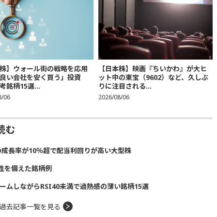
株】ウォール街の戦略を応用
【日本株】映画『ちいかわ』が大ヒ
良い会社を安く買う」投資
ット中の東宝（9602）など、久しぶ
銘柄15選...
りに注目される...
8/06
2026/08/06
読む
の成長率が10％超で配当利回りが高い大型株
性を備えた銘柄例
ームしながらRSI40未満で過熱感の薄い銘柄15選
過去記事一覧を見る