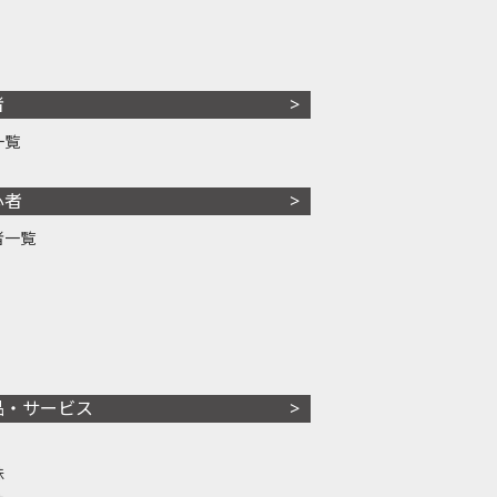
者
一覧
心者
者一覧
品・サービス
株