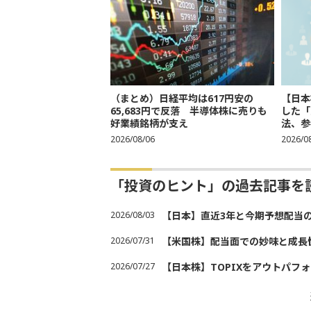
（まとめ）日経平均は617円安の
【日本
65,683円で反落 半導体株に売りも
した「
好業績銘柄が支え
法、参考
2026/08/06
2026/0
「投資のヒント」の過去記事を
2026/08/03
【日本】直近3年と今期予想配当
2026/07/31
【米国株】配当面での妙味と成長
2026/07/27
【日本株】TOPIXをアウトパフォ