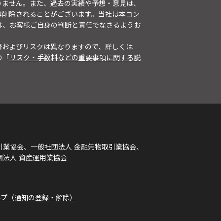
りません。また、過去の実績や予想・意見は、
は削除されることがございます。当社は本コン
は、お客様ご自身の判断と責任でなさるようお
等およびリスクは異なりますので、詳しくは
の「
リスク・手数料などの重要事項に関する説
引業協会、一般社団法人 金融先物取引業協会、
団法人 資産運用業協会
ルプ（通知の登録・解除）