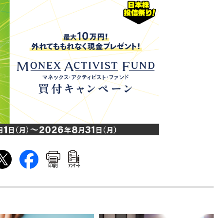
印刷
ｱﾝｹｰﾄ