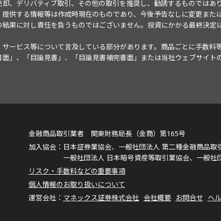
売却、デリバティブ取引、その他の取引を推奨し、勧誘するものではあ
。提供する情報等は作成時現在のものであり、今後予告なしに変更また
の結果に対し責任を負うものではございません。投資にかかる最終決定
・サービス等について言及している部分があります。商品ごとに手数料
書面」、「目論見書」、「目論見書補完書面」または当社ウェブサイト
金融商品取引業者 関東財務局長（金商）第165号
日本証券業協会、一般社団法人 第二種金融商品取
一般社団法人 日本暗号資産等取引業協会、一般社
リスク・手数料などの重要事項
個人情報のお取り扱いについて
マネックス証券株式会社
会社概要
お問合せ
ヘ