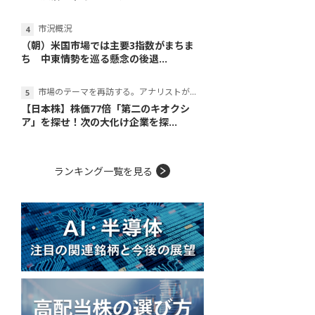
市況概況
（朝）米国市場では主要3指数がまちま
ち 中東情勢を巡る懸念の後退...
市場のテーマを再訪する。アナリストが読み解くテーマの本質
【日本株】株価77倍「第二のキオクシ
ア」を探せ！次の大化け企業を探...
ランキング一覧を見る