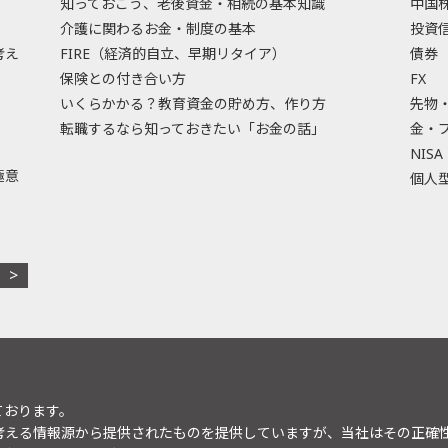
知っておこう、老後資金・相続の基本知識
中国
介護に関わるお金・制度の基本
投資
考え
FIRE（経済的自立、早期リタイア）
債券
保険との付き合い方
FX
いくらかかる？教育資金の貯め方、作り方
先物
転職するなら知っておきたい「お金の話」
金・
NISA
極意
個人型
ております。
考える情報源から提供されたものを提供していますが、当社はその正確