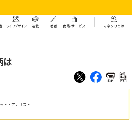
者
ライフデザイン
連載
著者
商
品・
サービス
マネクリとは
柄は
印刷
ｱﾝｹｰﾄ
ケット・アナリスト