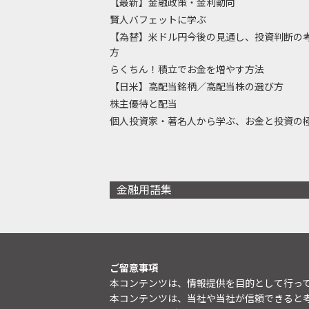
【最新】金融政策・金利動向
賢人バフェットに学ぶ
【為替】米ドル円今後の見通し、投資判断の
方
らくちん！積立でお金を増やす方法
【日米】高配当銘柄／高配当株の選び方
株主優待と配当
個人投資家・著名人から学ぶ、お金と投資の
金融用語集
ご留意事項
本コンテンツは、情報提供を目的として行っ
本コンテンツは、当社や当社が信頼できると