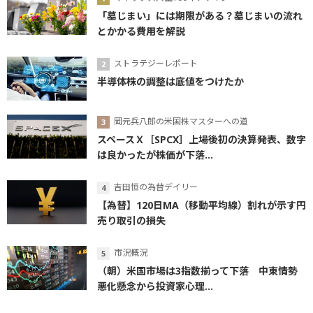
「墓じまい」には期限がある？墓じまいの流れ
とかかる費用を解説
ストラテジーレポート
半導体株の調整は底値をつけたか
岡元兵八郎の米国株マスターへの道
スペースＸ［SPCX］上場後初の決算発表、数字
は良かったが株価が下落...
吉田恒の為替デイリー
【為替】120日MA（移動平均線）割れが示す円
売り取引の損失
市況概況
（朝）米国市場は3指数揃って下落 中東情勢
悪化懸念から投資家心理...