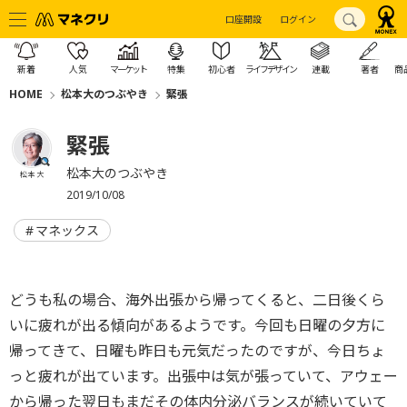
口座開設
ログイン
新着
人気
マーケット
特集
初心者
ライフデザイン
連載
著者
商
HOME
松本大のつぶやき
緊張
緊張
松本大のつぶやき
松本 大
2019/10/08
マネックス
どうも私の場合、海外出張から帰ってくると、二日後くら
いに疲れが出る傾向があるようです。今回も日曜の夕方に
帰ってきて、日曜も昨日も元気だったのですが、今日ちょ
っと疲れが出ています。出張中は気が張っていて、アウェー
から帰った翌日もまだその体内分泌バランスが続いていて