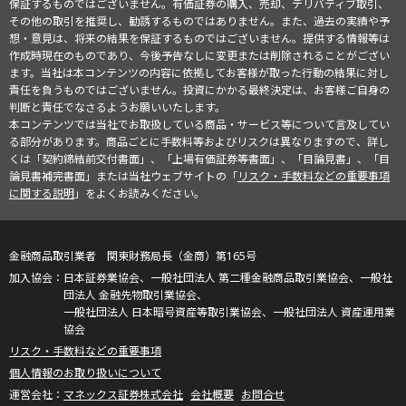
保証するものではございません。有価証券の購入、売却、デリバティブ取引、
その他の取引を推奨し、勧誘するものではありません。また、過去の実績や予
想・意見は、将来の結果を保証するものではございません。提供する情報等は
作成時現在のものであり、今後予告なしに変更または削除されることがござい
ます。当社は本コンテンツの内容に依拠してお客様が取った行動の結果に対し
責任を負うものではございません。投資にかかる最終決定は、お客様ご自身の
判断と責任でなさるようお願いいたします。
本コンテンツでは当社でお取扱している商品・サービス等について言及してい
る部分があります。商品ごとに手数料等およびリスクは異なりますので、詳し
くは「契約締結前交付書面」、「上場有価証券等書面」、「目論見書」、「目
論見書補完書面」または当社ウェブサイトの「
リスク・手数料などの重要事項
に関する説明
」をよくお読みください。
金融商品取引業者 関東財務局長（金商）第165号
日本証券業協会、一般社団法人 第二種金融商品取引業協会、一般社
団法人 金融先物取引業協会、
一般社団法人 日本暗号資産等取引業協会、一般社団法人 資産運用業
協会
リスク・手数料などの重要事項
個人情報のお取り扱いについて
マネックス証券株式会社
会社概要
お問合せ