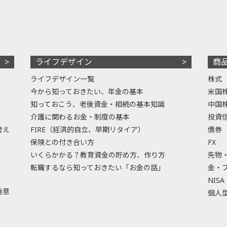
ライフデザイン
商
ライフデザイン一覧
株式
今から知っておきたい、年金の基本
米国
知っておこう、老後資金・相続の基本知識
中国
介護に関わるお金・制度の基本
投資
考え
FIRE（経済的自立、早期リタイア）
債券
保険との付き合い方
FX
いくらかかる？教育資金の貯め方、作り方
先物
転職するなら知っておきたい「お金の話」
金・
NISA
極意
個人型