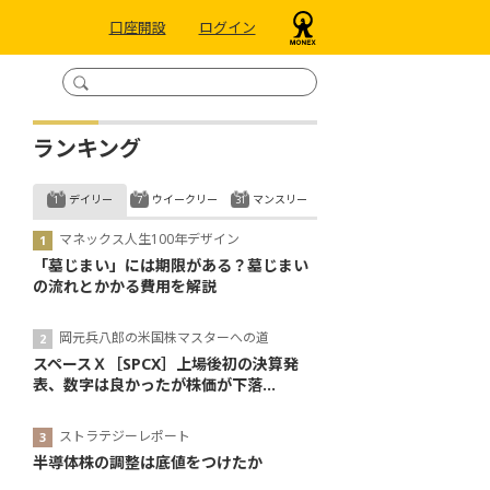
口座開設
ログイン
ランキング
デイリー
ウイークリー
マンスリー
マネックス人生100年デザイン
「墓じまい」には期限がある？墓じまい
の流れとかかる費用を解説
岡元兵八郎の米国株マスターへの道
スペースＸ［SPCX］上場後初の決算発
表、数字は良かったが株価が下落...
ストラテジーレポート
半導体株の調整は底値をつけたか