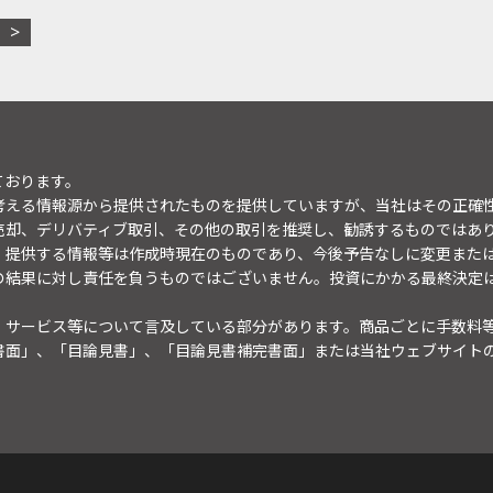
ております。
考える情報源から提供されたものを提供していますが、当社はその正確
売却、デリバティブ取引、その他の取引を推奨し、勧誘するものではあ
。提供する情報等は作成時現在のものであり、今後予告なしに変更また
の結果に対し責任を負うものではございません。投資にかかる最終決定
・サービス等について言及している部分があります。商品ごとに手数料
書面」、「目論見書」、「目論見書補完書面」または当社ウェブサイト