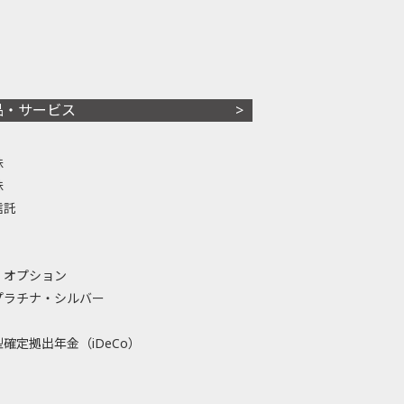
品・サービス
株
株
信託
・オプション
プラチナ・シルバー
確定拠出年金（iDeCo）