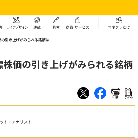
者
ライフデザイン
連載
著者
商
品・
サービス
マネクリとは
価の引き上げがみられる銘柄は
標株価の引き上げがみられる銘柄
印刷
ｱﾝｹｰﾄ
ケット・アナリスト