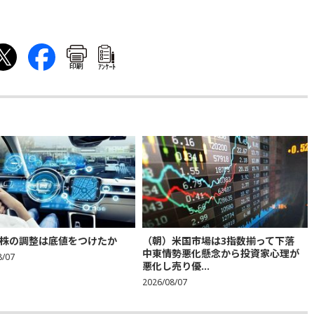
印刷
ｱﾝｹｰﾄ
株の調整は底値をつけたか
（朝）米国市場は3指数揃って下落
中東情勢悪化懸念から投資家心理が
8/07
悪化し売り優...
2026/08/07