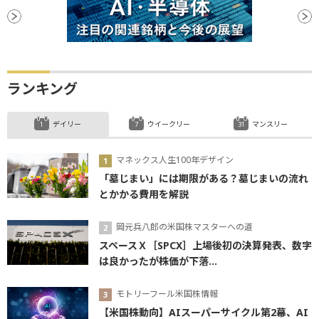
ランキング
デイリー
ウイークリー
マンスリー
マネックス人生100年デザイン
「墓じまい」には期限がある？墓じまいの流れ
とかかる費用を解説
岡元兵八郎の米国株マスターへの道
スペースＸ［SPCX］上場後初の決算発表、数字
は良かったが株価が下落...
モトリーフール米国株情報
【米国株動向】AIスーパーサイクル第2幕、AI