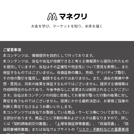
お金を学び、マーケットを知り、未来を描く
ご留意事項
本コンテンツは、情報提供を目的として行っております。
本コンテンツは、当社や当社が信頼できると考える情報源から提供されたもの
を提供していますが、当社はその正確性や完全性について意見を表明し、また
保証するものではございません。有価証券の購入、売却、デリバティブ取引、
その他の取引を推奨し、勧誘するものではありません。また、過去の実績や予
想・意見は、将来の結果を保証するものではございません。提供する情報等は
作成時現在のものであり、今後予告なしに変更または削除されることがござい
ます。当社は本コンテンツの内容に依拠してお客様が取った行動の結果に対し
責任を負うものではございません。投資にかかる最終決定は、お客様ご自身の
判断と責任でなさるようお願いいたします。
本コンテンツでは当社でお取扱している商品・サービス等について言及してい
る部分があります。商品ごとに手数料等およびリスクは異なりますので、詳し
くは「契約締結前交付書面」、「上場有価証券等書面」、「目論見書」、「目
論見書補完書面」または当社ウェブサイトの「
リスク・手数料などの重要事項