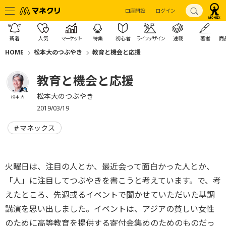
口座開設
ログイン
新着
人気
マーケット
特集
初心者
ライフデザイン
連載
著者
商
HOME
松本大のつぶやき
教育と機会と応援
教育と機会と応援
松本大のつぶやき
松本 大
2019/03/19
マネックス
火曜日は、注目の人とか、最近会って面白かった人とか、
「人」に注目してつぶやきを書こうと考えています。で、考
えたところ、先週或るイベントで聞かせていただいた基調
講演を思い出しました。イベントは、アジアの貧しい女性
のために高等教育を提供する寄付金集めのためのものだっ