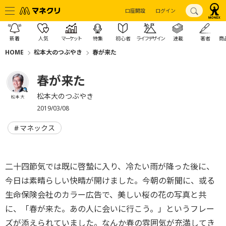
口座開設
ログイン
新着
人気
マーケット
特集
初心者
ライフデザイン
連載
著者
商
HOME
松本大のつぶやき
春が来た
春が来た
松本大のつぶやき
松本 大
2019/03/08
マネックス
二十四節気では既に啓蟄に入り、冷たい雨が降った後に、
今日は素晴らしい快晴が開けました。今朝の新聞に、或る
生命保険会社のカラー広告で、美しい桜の花の写真と共
に、「春が来た。あの人に会いに行こう。」というフレー
ズが添えられていました。なんか春の雰囲気が充満してき