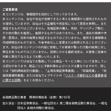
ご留意事項
本コンテンツは、情報提供を目的として行っております。
本コンテンツは、当社や当社が信頼できると考える情報源から提供されたもの
を提供していますが、当社はその正確性や完全性について意見を表明し、また
保証するものではございません。有価証券の購入、売却、デリバティブ取引、
その他の取引を推奨し、勧誘するものではありません。また、過去の実績や予
想・意見は、将来の結果を保証するものではございません。提供する情報等は
作成時現在のものであり、今後予告なしに変更または削除されることがござい
ます。当社は本コンテンツの内容に依拠してお客様が取った行動の結果に対し
責任を負うものではございません。投資にかかる最終決定は、お客様ご自身の
判断と責任でなさるようお願いいたします。
本コンテンツでは当社でお取扱している商品・サービス等について言及してい
る部分があります。商品ごとに手数料等およびリスクは異なりますので、詳し
くは「契約締結前交付書面」、「上場有価証券等書面」、「目論見書」、「目
論見書補完書面」または当社ウェブサイトの「
リスク・手数料などの重要事項
に関する説明
」をよくお読みください。
金融商品取引業者 関東財務局長（金商）第165号
日本証券業協会、一般社団法人 第二種金融商品取引業協会、一般社
団法人 金融先物取引業協会、