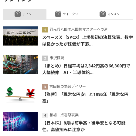
デイリー
ウイークリー
マンスリー
岡元兵八郎の米国株マスターへの道
スペースＸ［SPCX］上場後初の決算発表、数字
は良かったが株価が下落...
市況概況
（まとめ）日経平均は2,342円高の66,300円で
大幅続伸 AI・半導体銘...
吉田恒の為替デイリー
【為替】「異常な円安」と1995年「異常な円
高」
相場一点喜怒哀楽
【日本株】8月は前半高・後半安となる可能
性、高値掴みに注意か