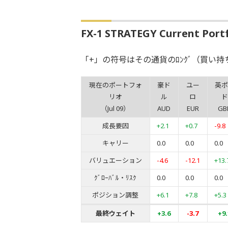
FX-1 STRATEGY Current Portfo
「+」の符号はその通貨のﾛﾝｸﾞ（買い持
現在のポートフォ
豪ド
ユー
英ポ
リオ
ル
ロ
ド
（Jul 09）
AUD
EUR
GB
成長要因
+2.1
+0.7
-9.8
キャリー
0.0
0.0
0.0
バリュエーション
-4.6
-12.1
+13.
ｸﾞﾛｰﾊﾞﾙ・ﾘｽｸ
0.0
0.0
0.0
ポジション調整
+6.1
+7.8
+5.3
最終ウェイト
+3.6
-3.7
+9.