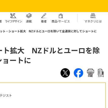
者
ライフデザイン
連載
著者
商
品・
サービス
マネクリとは
ット・ショート拡大 NZドルとユーロを除いて全通貨に対してショートに
ート拡大 NZドルとユーロを除
ショートに
印刷
ｱﾝｹｰﾄ
テジスト