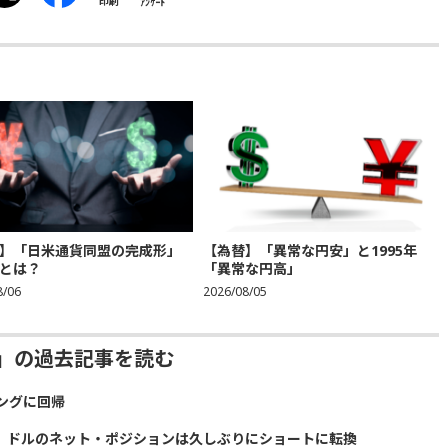
印刷
ｱﾝｹｰﾄ
】「日米通貨同盟の完成形」
【為替】「異常な円安」と1995年
とは？
「異常な円高」
8/06
2026/08/05
ジー」の過去記事を読む
ングに回帰
に ドルのネット・ポジションは久しぶりにショートに転換