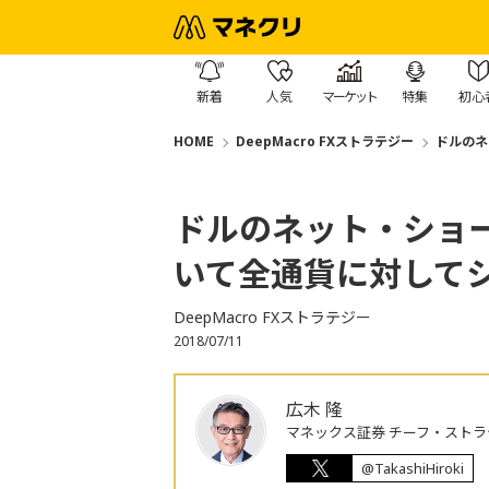
新着
人気
マーケット
特集
初心
HOME
DeepMacro FXストラテジー
ドルのネ
ドルのネット・ショ
いて全通貨に対して
DeepMacro FXストラテジー
2018/07/11
広木 隆
マネックス証券 チーフ・ストラ
@TakashiHiroki