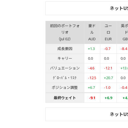
ネットU
前回のポートフォ
豪ド
ユー
英
リオ
ル
ロ
（Jul 02）
AUD
EUR
GB
成長要因
+1.3
-0.7
-8.4
キャリー
0.0
0.0
0.0
バリュエーション
-4.6
-12.1
+13.
ｸﾞﾛｰﾊﾞﾙ・ﾘｽｸ
-12.5
+20.7
0.0
ポジション調整
+6.7
-1.0
-0.4
最終ウェイト
-9.1
+6.9
+4
ネットU