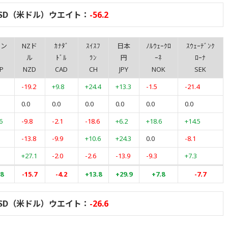
SD（米ドル）ウエイト：
-56.2
ポン
NZド
ｶﾅﾀﾞ
ｽｲｽﾌ
日本
ﾉﾙｳｪｰｸﾛ
ｽｳｪｰﾃﾞﾝｸ
ド
ル
ﾄﾞﾙ
ﾗﾝ
円
ｰﾈ
ﾛｰﾅ
P
NZD
CAD
CH
JPY
NOK
SEK
-19.2
+9.8
+24.4
+13.3
-1.5
-21.4
0.0
0.0
0.0
0.0
0.0
0.0
6
-9.8
-2.1
-18.6
+6.2
+18.6
+14.5
-13.8
-9.9
+10.6
+24.3
0.0
-8.1
+27.1
-2.0
-2.6
-13.9
-9.3
+7.3
.8
-15.7
-4.2
+13.8
+29.9
+7.8
-7.7
SD（米ドル）ウエイト：
-26.6