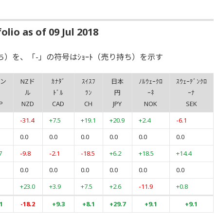
lio as of 09 Jul 2018
ち）を、「-」の符号はｼｮｰﾄ（売り持ち）を示す
ン
NZド
ｶﾅﾀﾞ
ｽｲｽﾌ
日本
ﾉﾙｳｪｰｸﾛ
ｽｳｪｰﾃﾞﾝｸﾛ
ル
ﾄﾞﾙ
ﾗﾝ
円
ｰﾈ
ｰﾅ
P
NZD
CAD
CH
JPY
NOK
SEK
-31.4
+7.5
+19.1
+20.9
+2.4
-6.1
0.0
0.0
0.0
0.0
0.0
0.0
7
-9.8
-2.1
-18.5
+6.2
+18.5
+14.4
0.0
0.0
0.0
0.0
0.0
0.0
+23.0
+3.9
+7.5
+2.6
-11.9
+0.8
1
-18.2
+9.3
+8.1
+29.7
+9.1
+9.1