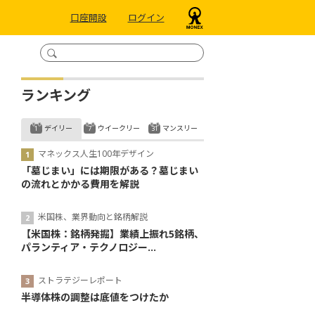
口座開設
ログイン
ランキング
デイリー
ウイークリー
マンスリー
マネックス人生100年デザイン
「墓じまい」には期限がある？墓じまい
の流れとかかる費用を解説
米国株、業界動向と銘柄解説
【米国株：銘柄発掘】業績上振れ5銘柄、
パランティア・テクノロジー...
ストラテジーレポート
半導体株の調整は底値をつけたか