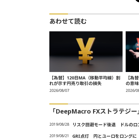
あわせて読む
【為替】120日MA（移動平均線）割
【為替
れが示す円売り取引の損失
の意味
2026/08/07
2026/0
「DeepMacro FXストラテ
2019/08/28
リスク回避モード後退 ドルのロ
2019/08/21
GRI点灯 円とユーロをロング