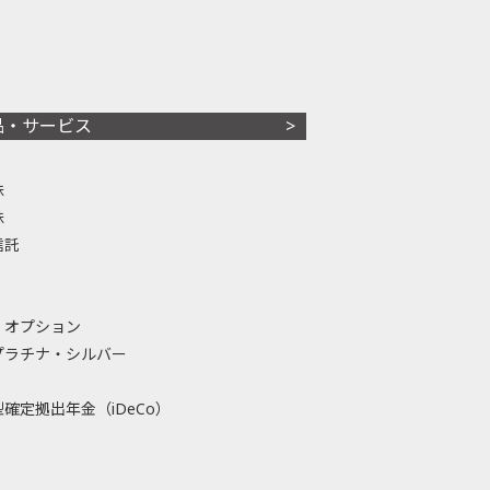
品・サービス
株
株
信託
・オプション
プラチナ・シルバー
確定拠出年金（iDeCo）