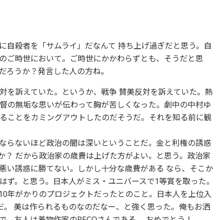
自殺者を「サムライ」だなんて 持ち上げ過ぎだと思う。自
のご時世において。ご時世にかかわらずとも、そうだと思
だろうか？発言した人の方ね。
を訴えていた。というか、戦争 賛美反対を訴えていた。熱
督の無垢な思いが伝わって胸が苦しくなった。劇中の中村ゆ
ることをカミングアウトしたのだそうだ。それを知る前に観
ならないほど政治の闇は深いということだ。金と利権の誘惑
か？ だから政治家の歳費は上げた方がよい。と思う。政治家
悪い誘惑に勝てない。しかし十分な歳費がある なら、そこか
はず。と思う。日本人がミス・ユニバースで1等賞を取った。
10年がかりのプロジェクトだったとのこと。日本人を上位入
だ。 美は作られるものなのだなー、と強く思った。俺もお洒
。友人は着物作家のPECOさんである。 おめでとう！