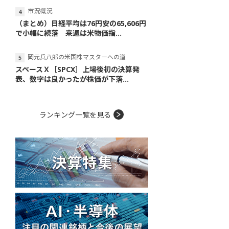
市況概況
（まとめ）日経平均は76円安の65,606円
で小幅に続落 来週は米物価指...
岡元兵八郎の米国株マスターへの道
スペースＸ［SPCX］上場後初の決算発
表、数字は良かったが株価が下落...
ランキング一覧を見る