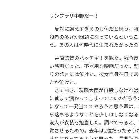
サンプラザ中野だー！
反対に讃えすぎるのも何だと思う。特に
殺者の多さが問題になっているというこ
う。あの人は何時代に生まれたかったの
井筒監督のパッチギ！を観た。戦争反対
い映画だった。不器用な映画だった。監
りの発言には泣けた。彼女自身在日であ
たが泣けた。
さておき、現職大臣が自殺しなければ
に首まで漬かってしまっていたのだろう
になって一発当ててやろうと思う輩は、
ら落ちるようなことを少しはしなくなる
友人が衣装を担当した。調べてみると、
賞させるための。去年は2位だったそう
落れになってみようと思った。長期計画で