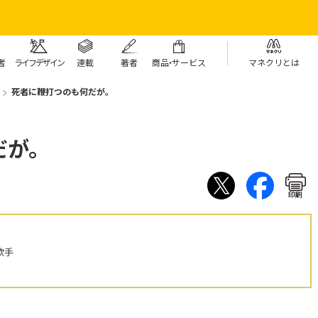
者
ライフデザイン
連載
著者
商
品・
サービス
マネクリとは
死者に鞭打つのも何だが。
だが。
印刷
歌手