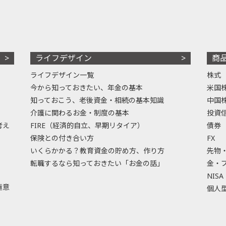
ライフデザイン
商
ライフデザイン一覧
株式
今から知っておきたい、年金の基本
米国
知っておこう、老後資金・相続の基本知識
中国
介護に関わるお金・制度の基本
投資
考え
FIRE（経済的自立、早期リタイア）
債券
保険との付き合い方
FX
いくらかかる？教育資金の貯め方、作り方
先物
転職するなら知っておきたい「お金の話」
金・
NISA
極意
個人型