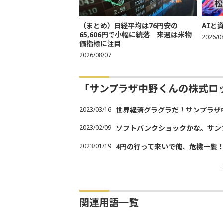
（まとめ）日経平均は76円安の
AIと
65,606円で小幅に続落 来週は米物
2026/0
価指標に注目
2026/08/07
「サンプラザ中野くんの株式ロ
2023/03/16
世界経済グラグラだ！サンプラザ
2023/02/09
ソフトバンクショックかな。サン
2023/01/19
4円の行って来いで俺、危機一髪
関連用語一覧