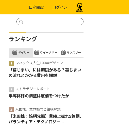
口座開設
ログイン
ランキング
デイリー
ウイークリー
マンスリー
マネックス人生100年デザイン
「墓じまい」には期限がある？墓じまい
の流れとかかる費用を解説
ストラテジーレポート
半導体株の調整は底値をつけたか
米国株、業界動向と銘柄解説
【米国株：銘柄発掘】業績上振れ5銘柄、
パランティア・テクノロジー...