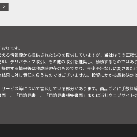
ております。
考える情報源から提供されたものを提供していますが、当社はその正確
売却、デリバティブ取引、その他の取引を推奨し、勧誘するものではあ
。提供する情報等は作成時現在のものであり、今後予告なしに変更また
の結果に対し責任を負うものではございません。投資にかかる最終決定
・サービス等について言及している部分があります。商品ごとに手数料
書面」、「目論見書」、「目論見書補完書面」または当社ウェブサイト