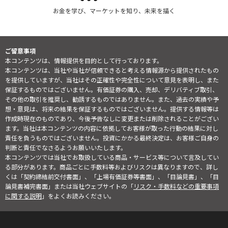
お金を学び、マーケットを知り、未来を描く
ご留意事項
本コンテンツは、情報提供を目的として行っております。
本コンテンツは、当社や当社が信頼できると考える情報源から提供されたもの
を提供していますが、当社はその正確性や完全性について意見を表明し、また
保証するものではございません。有価証券の購入、売却、デリバティブ取引、
その他の取引を推奨し、勧誘するものではありません。また、過去の実績や予
想・意見は、将来の結果を保証するものではございません。提供する情報等は
作成時現在のものであり、今後予告なしに変更または削除されることがござい
ます。当社は本コンテンツの内容に依拠してお客様が取った行動の結果に対し
責任を負うものではございません。投資にかかる最終決定は、お客様ご自身の
判断と責任でなさるようお願いいたします。
本コンテンツでは当社でお取扱している商品・サービス等について言及してい
る部分があります。商品ごとに手数料等およびリスクは異なりますので、詳し
くは「契約締結前交付書面」、「上場有価証券等書面」、「目論見書」、「目
論見書補完書面」または当社ウェブサイトの「
リスク・手数料などの重要事項
に関する説明
」をよくお読みください。