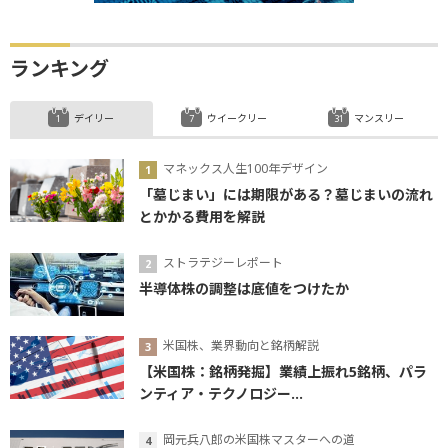
ランキング
デイリー
ウイークリー
マンスリー
マネックス人生100年デザイン
「墓じまい」には期限がある？墓じまいの流れ
とかかる費用を解説
ストラテジーレポート
半導体株の調整は底値をつけたか
米国株、業界動向と銘柄解説
【米国株：銘柄発掘】業績上振れ5銘柄、パラ
ンティア・テクノロジー...
岡元兵八郎の米国株マスターへの道