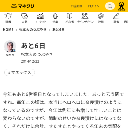
口座開設
ログイン
新着
人気
マーケット
特集
初心者
ライフデザイン
連載
著者
商
HOME
松本大のつぶやき
あと6日
あと6日
松本大のつぶやき
松本 大
2014/12/22
マネックス
今年もあと6営業日となってしまいました。あっと云う間で
すね。毎年この頃は、本当にヘロヘロに奈良漬けのように
なっているのですが、今年は例年にも増して忙しいことは
変わらないのですが、節制のせいか奈良漬けにはなってな
く、それだけに余計、すたすたとやってくる年末の気配を