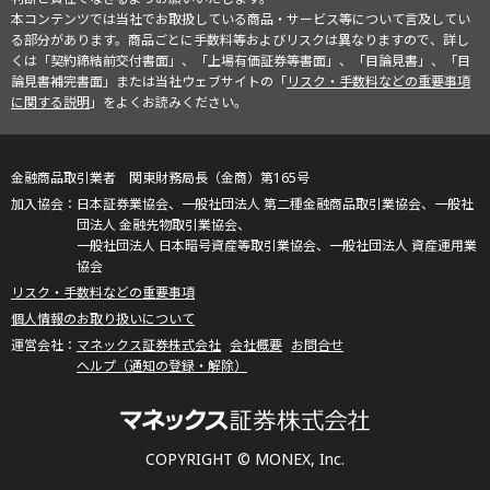
本コンテンツでは当社でお取扱している商品・サービス等について言及してい
る部分があります。商品ごとに手数料等およびリスクは異なりますので、詳し
くは「契約締結前交付書面」、「上場有価証券等書面」、「目論見書」、「目
論見書補完書面」または当社ウェブサイトの「
リスク・手数料などの重要事項
に関する説明
」をよくお読みください。
金融商品取引業者 関東財務局長（金商）第165号
日本証券業協会、一般社団法人 第二種金融商品取引業協会、一般社
団法人 金融先物取引業協会、
一般社団法人 日本暗号資産等取引業協会、一般社団法人 資産運用業
協会
リスク・手数料などの重要事項
個人情報のお取り扱いについて
マネックス証券株式会社
会社概要
お問合せ
ヘルプ（通知の登録・解除）
COPYRIGHT © MONEX, Inc.