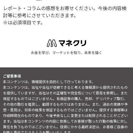
レポート・コラムの感想をお寄せください。今後の内容検
討等に参考にさせていただきます。
※は必須項目です。
お金を学び、マーケットを知り、未来を描く
ご留意事項
本コンテンツは、情報提供を目的として行っております。
本コンテンツは、当社や当社が信頼できると考える情報源から提供されたもの
を提供していますが、当社はその正確性や完全性について意見を表明し、また
保証するものではございません。有価証券の購入、売却、デリバティブ取引、
その他の取引を推奨し、勧誘するものではありません。また、過去の実績や予
想・意見は、将来の結果を保証するものではございません。提供する情報等は
作成時現在のものであり、今後予告なしに変更または削除されることがござい
ます。当社は本コンテンツの内容に依拠してお客様が取った行動の結果に対し
責任を負うものではございません。投資にかかる最終決定は、お客様ご自身の
判断と責任でなさるようお願いいたします。