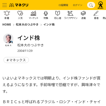
口座開設
ログイン
新着
人気
マーケット
特集
初心者
ライフデザイン
連載
著者
商
HOME
松本大のつぶやき
インド株
インド株
松本大のつぶやき
松本 大
2004/11/29
マネックス
いよいよマネックスでは明朝より、インド株ファンドが買
えるようになります。手前味噌で恐縮ですが、興味津々で
す。
ＢＲＩＣｓと呼ばれるブラジル・ロシア・インド・チャイ