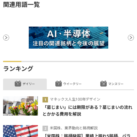
関連用語一覧
ランキング
デイリー
ウイークリー
マンスリー
マネックス人生100年デザイン
「墓じまい」には期限がある？墓じまいの流れ
とかかる費用を解説
米国株、業界動向と銘柄解説
【米国株：銘柄発掘】業績上振れ5銘柄、パラ