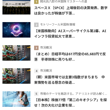
岡元兵八郎の米国株マスターへの道
スペースＸ［SPCX］上場後初の決算発表、数字
は良かったが株価が下落...
モトリーフール米国株情報
【米国株動向】AIスーパーサイクル第2幕、AI
インフラ投資拡大で恩恵...
市況概況
（まとめ）日経平均は617円安の65,683円で反
落 半導体株に売りも好...
市況概況
（朝）米国市場では主要3指数がまちまち 中
東情勢を巡る懸念の後退...
市場のテーマを再訪する。アナリストが読み解くテーマの本質
【日本株】株価77倍「第二のキオクシア」を探
せ！次の大化け企業を探...