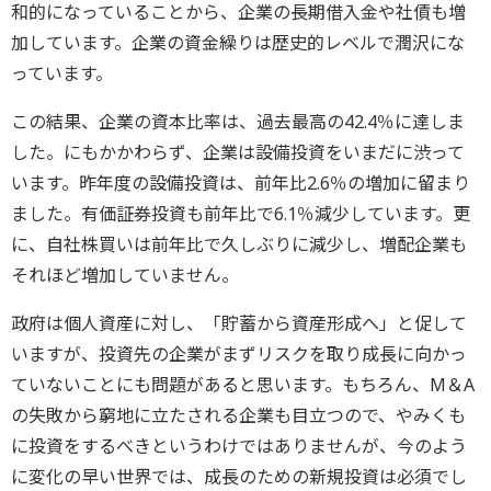
和的になっていることから、企業の長期借入金や社債も増
加しています。企業の資金繰りは歴史的レベルで潤沢にな
っています。
この結果、企業の資本比率は、過去最高の42.4％に達しま
した。にもかかわらず、企業は設備投資をいまだに渋って
います。昨年度の設備投資は、前年比2.6％の増加に留まり
ました。有価証券投資も前年比で6.1％減少しています。更
に、自社株買いは前年比で久しぶりに減少し、増配企業も
それほど増加していません。
政府は個人資産に対し、「貯蓄から資産形成へ」と促して
いますが、投資先の企業がまずリスクを取り成長に向かっ
ていないことにも問題があると思います。もちろん、M＆A
の失敗から窮地に立たされる企業も目立つので、やみくも
に投資をするべきというわけではありませんが、今のよう
に変化の早い世界では、成長のための新規投資は必須でし