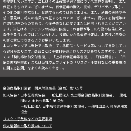
を提供していますが、当社はその正確性や完全性について意見を表明し、また
保証するものではございません。有価証券の購入、売却、デリバティブ取引、
その他の取引を推奨し、勧誘するものではありません。また、過去の実績や予
想・意見は、将来の結果を保証するものではございません。提供する情報等は
作成時現在のものであり、今後予告なしに変更または削除されることがござい
ます。当社は本コンテンツの内容に依拠してお客様が取った行動の結果に対し
責任を負うものではございません。投資にかかる最終決定は、お客様ご自身の
判断と責任でなさるようお願いいたします。
本コンテンツでは当社でお取扱している商品・サービス等について言及してい
る部分があります。商品ごとに手数料等およびリスクは異なりますので、詳し
くは「契約締結前交付書面」、「上場有価証券等書面」、「目論見書」、「目
論見書補完書面」または当社ウェブサイトの「
リスク・手数料などの重要事項
に関する説明
」をよくお読みください。
金融商品取引業者 関東財務局長（金商）第165号
日本証券業協会、一般社団法人 第二種金融商品取引業協会、一般社
団法人 金融先物取引業協会、
一般社団法人 日本暗号資産等取引業協会、一般社団法人 資産運用業
協会
リスク・手数料などの重要事項
個人情報のお取り扱いについて