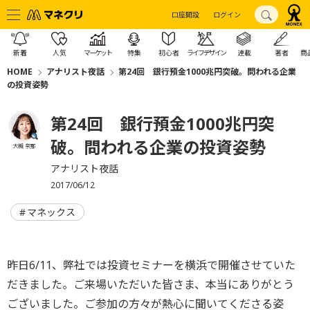
口座開設
ログイン
新着
人気
マーケット
特集
初心者
ライフデザイン
連載
著者
商
HOME
アナリスト夜話
第24回 銀行預金1000兆円突破。問われる企業
の投資姿勢
第24回 銀行預金1000兆円突
破。問われる企業の投資姿勢
大槻 奈那
アナリスト夜話
2017/06/12
マネックス
昨日6/11、弊社では投資セミナーを横浜で開催させていた
だきました。ご来場いただいた皆さま、本当にありがとう
ございました。ご参加の方々が熱心に聞いてくださる姿