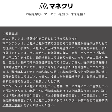
お金を学び、マーケットを知り、未来を描く
ご留意事項
本コンテンツは、情報提供を目的として行っております。
本コンテンツは、当社や当社が信頼できると考える情報源から提供されたもの
を提供していますが、当社はその正確性や完全性について意見を表明し、また
保証するものではございません。有価証券の購入、売却、デリバティブ取引、
その他の取引を推奨し、勧誘するものではありません。また、過去の実績や予
想・意見は、将来の結果を保証するものではございません。提供する情報等は
作成時現在のものであり、今後予告なしに変更または削除されることがござい
ます。当社は本コンテンツの内容に依拠してお客様が取った行動の結果に対し
責任を負うものではございません。投資にかかる最終決定は、お客様ご自身の
判断と責任でなさるようお願いいたします。
本コンテンツでは当社でお取扱している商品・サービス等について言及してい
る部分があります。商品ごとに手数料等およびリスクは異なりますので、詳し
くは「契約締結前交付書面」、「上場有価証券等書面」、「目論見書」、「目
論見書補完書面」または当社ウェブサイトの「
リスク・手数料などの重要事項
に関する説明
」をよくお読みください。