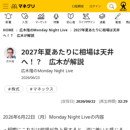
口座開設
ログイン
新着
人気
マーケット
特集
初心者
ライフデザイン
連載
著者
商
HOME
広木隆のMonday Night Live
2027年夏あたりに相場は天井
へ！？ 広木が解説
2027年夏あたりに相場は天井
へ！？ 広木が解説
広木 隆
広木隆のMonday Night Live
2026/06/23
株式
マネックス
[収録日]
2026/06/22
[再生時間]
32:29
2026年6月22日（月）Monday Night Liveの内容
・短期にこれだけ相場が急上昇すると、逆に怖いと感じる