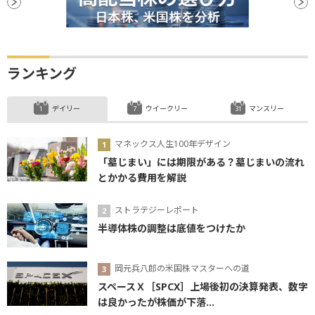
ランキング
デイリー
ウイークリー
マンスリー
マネックス人生100年デザイン
「墓じまい」には期限がある？墓じまいの流れ
とかかる費用を解説
ストラテジーレポート
半導体株の調整は底値をつけたか
岡元兵八郎の米国株マスターへの道
スペースＸ［SPCX］上場後初の決算発表、数字
は良かったが株価が下落...