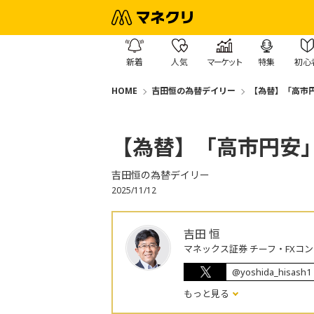
新着
人気
マーケット
特集
初心
HOME
吉田恒の為替デイリー
【為替】「高市
【為替】「高市円安
吉田恒の為替デイリー
2025/11/12
吉田 恒
マネックス証券 チーフ・FXコ
@yoshida_hisash1
もっと見る