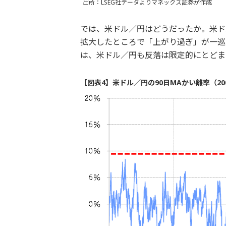
出所：LSEG社データよりマネックス証券が作成
では、米ドル／円はどうだったか。米ドル
拡大したところで「上がり過ぎ」が一巡
は、米ドル／円も反落は限定的にとどま
【図表4】米ドル／円の90日MAかい離率（20