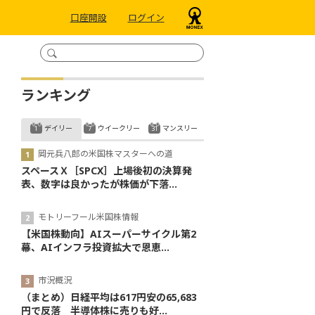
口座開設
ログイン
ランキング
デイリー
ウイークリー
マンスリー
岡元兵八郎の米国株マスターへの道
スペースＸ［SPCX］上場後初の決算発
表、数字は良かったが株価が下落...
モトリーフール米国株情報
【米国株動向】AIスーパーサイクル第2
幕、AIインフラ投資拡大で恩恵...
市況概況
（まとめ）日経平均は617円安の65,683
円で反落 半導体株に売りも好...