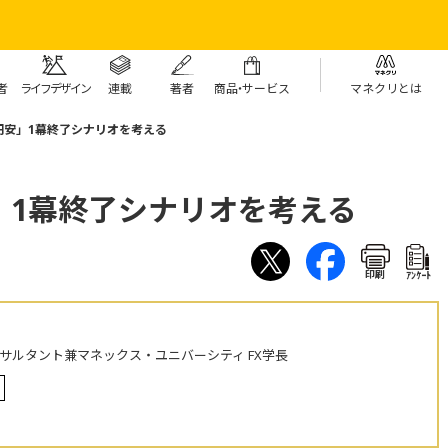
者
ライフデザイン
連載
著者
商
品・
サービス
マネクリとは
円安」1幕終了シナリオを考える
」1幕終了シナリオを考える
印刷
ｱﾝｹｰﾄ
ンサルタント兼マネックス・ユニバーシティ FX学長