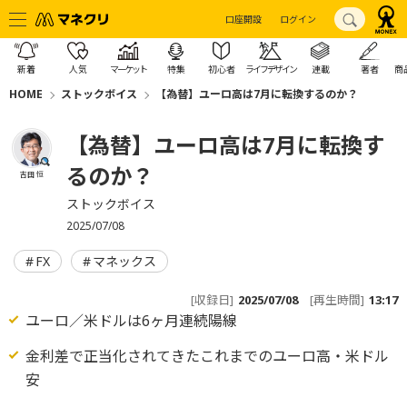
口座開設
ログイン
新着
人気
マーケット
特集
初心者
ライフデザイン
連載
著者
商
HOME
ストックボイス
【為替】ユーロ高は7月に転換するのか？
【為替】ユーロ高は7月に転換す
るのか？
吉田 恒
ストックボイス
2025/07/08
FX
マネックス
[収録日]
2025/07/08
[再生時間]
13:17
ユーロ／米ドルは6ヶ月連続陽線
金利差で正当化されてきたこれまでのユーロ高・米ドル
安