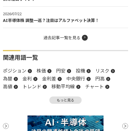
2026/07/22
AI半導体株 調整一巡？注目はアルファベット決算！
過去記事一覧を見る
関連用語一覧
ポジション
株価
円安
投機
リスク
為替
金利
金利差
中央銀行
円高
高値
トレンド
移動平均線
チャート
調整
米国株
リスクオン
インフレ
CB
もっと見る
ECB
月足
陽線
利下げ
リスクオフ