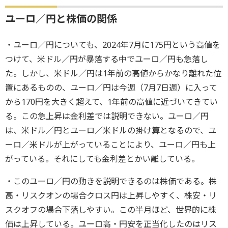
ユーロ／円と株価の関係
・ユーロ／円についても、2024年7月に175円という高値を
つけて、米ドル／円が暴落する中でユーロ／円も急落し
た。しかし、米ドル／円は1年前の高値からかなり離れた位
置にあるものの、ユーロ／円は今週（7月7日週）に入って
から170円を大きく超えて、1年前の高値に近づいてきてい
る。この急上昇は金利差では説明できない。ユーロ／円
は、米ドル／円とユーロ／米ドルの掛け算となるので、ユ
ーロ／米ドルが上がっていることにより、ユーロ／円も上
がっている。それにしても金利差とかい離している。
・このユーロ／円の動きを説明できるのは株価である。株
高・リスクオンの場合クロス円は上昇しやすく、株安・リ
スクオフの場合下落しやすい。この半月ほど、世界的に株
価は上昇している。ユーロ高・円安を正当化したのはリス