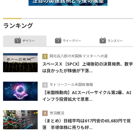
ランキング
デイリー
ウイークリー
マンスリー
岡元兵八郎の米国株マスターへの道
スペースＸ［SPCX］上場後初の決算発表、数字
は良かったが株価が下落...
モトリーフール米国株情報
【米国株動向】AIスーパーサイクル第2幕、AI
インフラ投資拡大で恩恵...
市況概況
（まとめ）日経平均は617円安の65,683円で反
落 半導体株に売りも好...