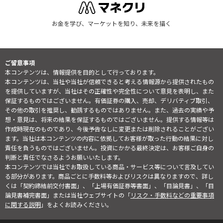
お金を学び、マーケットを知り、未来を描く
ご留意事項
本コンテンツは、情報提供を目的として行っております。
本コンテンツは、当社や当社が信頼できると考える情報源から提供されたもの
を提供していますが、当社はその正確性や完全性について意見を表明し、また
保証するものではございません。有価証券の購入、売却、デリバティブ取引、
その他の取引を推奨し、勧誘するものではありません。また、過去の実績や予
想・意見は、将来の結果を保証するものではございません。提供する情報等は
作成時現在のものであり、今後予告なしに変更または削除されることがござい
ます。当社は本コンテンツの内容に依拠してお客様が取った行動の結果に対し
責任を負うものではございません。投資にかかる最終決定は、お客様ご自身の
判断と責任でなさるようお願いいたします。
本コンテンツでは当社でお取扱している商品・サービス等について言及してい
る部分があります。商品ごとに手数料等およびリスクは異なりますので、詳し
くは「契約締結前交付書面」、「上場有価証券等書面」、「目論見書」、「目
論見書補完書面」または当社ウェブサイトの「
リスク・手数料などの重要事項
に関する説明
」をよくお読みください。