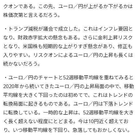
クオンである。この先、ユーロ／円が上がるか下がるかは
株価次第と言えるだろう。
・トランプ減税が議会で成立した。これはインフレ要因と
なり、財政赤字拡大の懸念もある。さらに金利上昇リスク
となり、米国株も短期的な上がりすぎ懸念があり、修正も
入りやすい。リスクオンによるユーロ／円の上昇も長くは
続かないだろう。
・ユーロ／円のチャートと52週移動平均線を重ねてみると
2020年から続いてきたユーロ／円の上昇局面の中で、移動
平均線を大きく下回ったのは初めてで、これはトレンドの
転換局面に起きるものである。ユーロ／円は下落トレンド
に転換している。一時的な上昇は、52週移動平均線を大き
く長く超えない程度にとどまる。今は10円近く超えてお
り、いつ移動平均線を下回り、急落してもおかしくない。