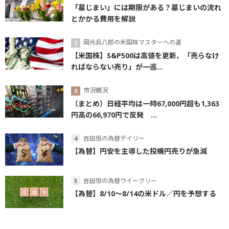
「墓じまい」には期限がある？墓じまいの流れ
とかかる費用を解説
岡元兵八郎の米国株マスターへの道
【米国株】S&P500は高値を更新、「売らなけ
ればならない売り」が一巡...
市況概況
（まとめ）日経平均は一時67,000円超も1,363
円高の66,970円で反発 ...
吉田恒の為替デイリー
【為替】円安を主導した投機円売りが急減
吉田恒の為替ウイークリー
【為替】8/10～8/14の米ドル／円を予想する