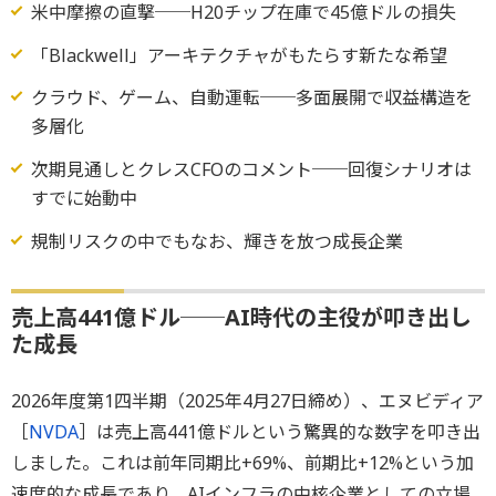
米中摩擦の直撃──H20チップ在庫で45億ドルの損失
「Blackwell」アーキテクチャがもたらす新たな希望
クラウド、ゲーム、自動運転──多面展開で収益構造を
多層化
次期見通しとクレスCFOのコメント──回復シナリオは
すでに始動中
規制リスクの中でもなお、輝きを放つ成長企業
売上高441億ドル──AI時代の主役が叩き出し
た成長
2026年度第1四半期（2025年4月27日締め）、エヌビディア
［
NVDA
］は売上高441億ドルという驚異的な数字を叩き出
しました。これは前年同期比+69%、前期比+12%という加
速度的な成長であり、AIインフラの中核企業としての立場