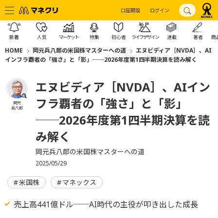
口座開設
ログイン
新着
人気
マーケット
特集
初心者
ライフデザイン
連載
著者
商
HOME
岡元兵八郎の米国株マスターへの道
エヌビディア［NVDA］、AI
インフラ覇者の「強さ」と「影」──2026年度第1四半期決算を読み解く
エヌビディア［NVDA］、AIイン
フラ覇者の「強さ」と「影」
岡元
兵八郎
──2026年度第1四半期決算を読
み解く
岡元兵八郎の米国株マスターへの道
2025/05/29
米国株
マネックス
売上高441億ドル──AI時代の主役が叩き出した成長