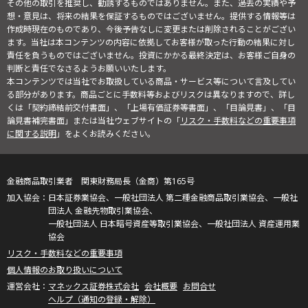
その他の取引を推奨し、勧誘するものではありません。また、過去の実績や予
想・意見は、将来の結果を保証するものではございません。提供する情報等は
作成時現在のものであり、今後予告なしに変更または削除されることがござい
ます。当社は本コンテンツの内容に依拠してお客様が取った行動の結果に対し
責任を負うものではございません。投資にかかる最終決定は、お客様ご自身の
判断と責任でなさるようお願いいたします。
本コンテンツでは当社でお取扱している商品・サービス等について言及してい
る部分があります。商品ごとに手数料等およびリスクは異なりますので、詳し
くは「契約締結前交付書面」、「上場有価証券等書面」、「目論見書」、「目
論見書補完書面」または当社ウェブサイトの「
リスク・手数料などの重要事項
に関する説明
」をよくお読みください。
金融商品取引業者 関東財務局長（金商）第165号
日本証券業協会、一般社団法人 第二種金融商品取引業協会、一般社
団法人 金融先物取引業協会、
一般社団法人 日本暗号資産等取引業協会、一般社団法人 資産運用業
協会
リスク・手数料などの重要事項
個人情報のお取り扱いについて
マネックス証券株式会社
会社概要
お問合せ
ヘルプ（通知の登録・解除）