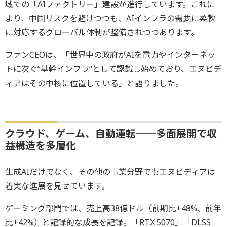
域での「AIファクトリー」建設が進行しています。これに
より、中国リスクを避けつつも、AIインフラの需要に柔軟
に対応するグローバル体制が整備されつつあります。
ファンCEOは、「世界中の政府がAIを電力やインターネッ
トに次ぐ“基幹インフラ“として認識し始めており、エヌビデ
ィアはその中核に位置している」と語りました。
クラウド、ゲーム、自動運転──多面展開で収
益構造を多層化
生成AIだけでなく、その他の事業分野でもエヌビディアは
着実な進展を見せています。
ゲーミング部門では、売上高38億ドル（前期比+48%、前年
比+42%）と記録的な成長を記録。「RTX 5070」「DLSS