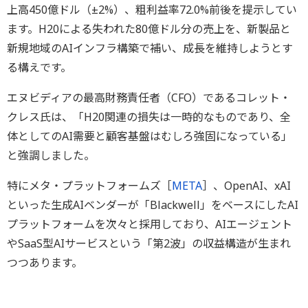
上高450億ドル（±2%）、粗利益率72.0%前後を提示してい
ます。H20による失われた80億ドル分の売上を、新製品と
新規地域のAIインフラ構築で補い、成長を維持しようとす
る構えです。
エヌビディアの最高財務責任者（CFO）であるコレット・
クレス氏は、「H20関連の損失は一時的なものであり、全
体としてのAI需要と顧客基盤はむしろ強固になっている」
と強調しました。
特にメタ・プラットフォームズ［
META
］、OpenAI、xAI
といった生成AIベンダーが「Blackwell」をベースにしたAI
プラットフォームを次々と採用しており、AIエージェント
やSaaS型AIサービスという「第2波」の収益構造が生まれ
つつあります。