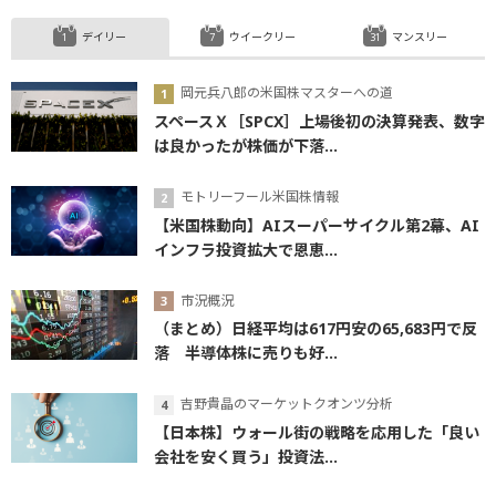
デイリー
ウイークリー
マンスリー
岡元兵八郎の米国株マスターへの道
スペースＸ［SPCX］上場後初の決算発表、数字
は良かったが株価が下落...
モトリーフール米国株情報
【米国株動向】AIスーパーサイクル第2幕、AI
インフラ投資拡大で恩恵...
市況概況
（まとめ）日経平均は617円安の65,683円で反
落 半導体株に売りも好...
吉野貴晶のマーケットクオンツ分析
【日本株】ウォール街の戦略を応用した「良い
会社を安く買う」投資法...