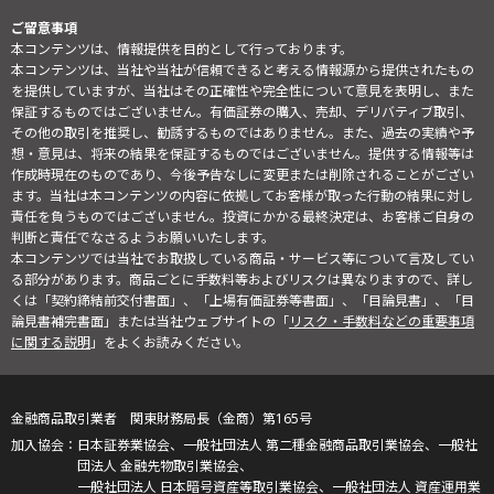
ご留意事項
本コンテンツは、情報提供を目的として行っております。
本コンテンツは、当社や当社が信頼できると考える情報源から提供されたもの
を提供していますが、当社はその正確性や完全性について意見を表明し、また
保証するものではございません。有価証券の購入、売却、デリバティブ取引、
その他の取引を推奨し、勧誘するものではありません。また、過去の実績や予
想・意見は、将来の結果を保証するものではございません。提供する情報等は
作成時現在のものであり、今後予告なしに変更または削除されることがござい
ます。当社は本コンテンツの内容に依拠してお客様が取った行動の結果に対し
責任を負うものではございません。投資にかかる最終決定は、お客様ご自身の
判断と責任でなさるようお願いいたします。
本コンテンツでは当社でお取扱している商品・サービス等について言及してい
る部分があります。商品ごとに手数料等およびリスクは異なりますので、詳し
くは「契約締結前交付書面」、「上場有価証券等書面」、「目論見書」、「目
論見書補完書面」または当社ウェブサイトの「
リスク・手数料などの重要事項
に関する説明
」をよくお読みください。
金融商品取引業者 関東財務局長（金商）第165号
日本証券業協会、一般社団法人 第二種金融商品取引業協会、一般社
団法人 金融先物取引業協会、
一般社団法人 日本暗号資産等取引業協会、一般社団法人 資産運用業