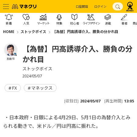
口座開設
ログイン
新着
人気
マーケット
特集
初心者
ライフデザイン
連載
著者
商
HOME
ストックボイス
【為替】円高誘導介入、勝負の分かれ目
【為替】円高誘導介入、勝負の分
かれ目
吉田 恒
ストックボイス
2024/05/07
FX
マネックス
[収録日]
2024/05/07
[再生時間]
13:05
・日本政府・日銀による4月29日、5月1日の為替介入とみ
られる動きで、米ドル／円は円高に振れた。