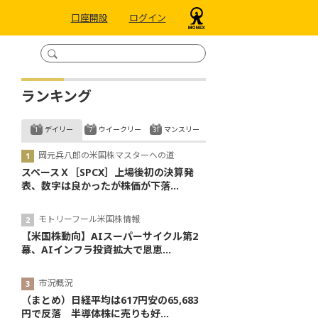
口座開設
ログイン
ランキング
デイリー
ウイークリー
マンスリー
岡元兵八郎の米国株マスターへの道
スペースＸ［SPCX］上場後初の決算発
表、数字は良かったが株価が下落...
モトリーフール米国株情報
【米国株動向】AIスーパーサイクル第2
幕、AIインフラ投資拡大で恩恵...
市況概況
（まとめ）日経平均は617円安の65,683
円で反落 半導体株に売りも好...