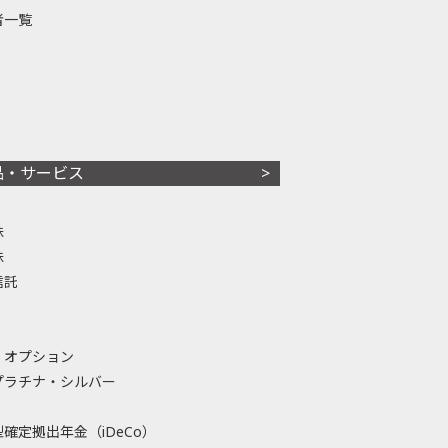
者一覧
品・サービス
株
株
信託
・オプション
プラチナ・シルバー
確定拠出年金（iDeCo）