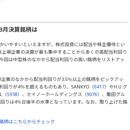
の3月決算銘柄は
かいやすいといえますが、株式投資には配当や株主優待とい
は上場企業の決算が最も集中することから多くの高配当利回り
今回は中型株のなかから配当利回りの高い銘柄をリストアッ
月決算企業のなかから配当利回りが3.5％以上の銘柄をピックアッ
回りが4％を超えるものもあり、SANKYO（
6417
）やH.U.グ
IL（
5938
）、セイノーホールディングス（
9076
）、飯田グル
回りは4％台後半の水準となっています。なお、取り上げた銘
。
算銘柄はこちらからチェック