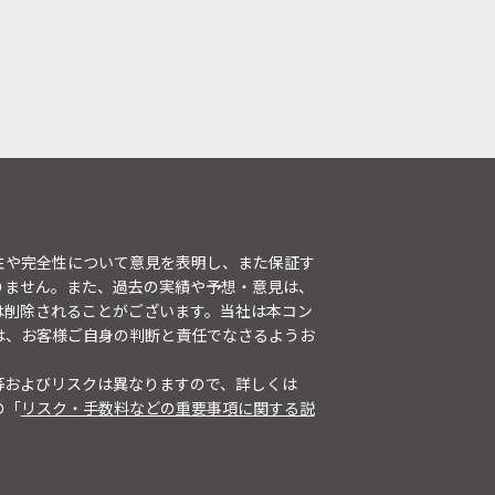
性や完全性について意見を表明し、また保証す
りません。また、過去の実績や予想・意見は、
は削除されることがございます。当社は本コン
は、お客様ご自身の判断と責任でなさるようお
等およびリスクは異なりますので、詳しくは
の「
リスク・手数料などの重要事項に関する説