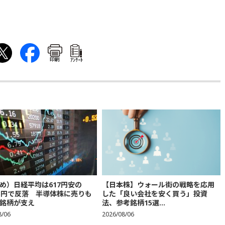
印刷
ｱﾝｹｰﾄ
め）日経平均は617円安の
【日本株】ウォール街の戦略を応用
683円で反落 半導体株に売りも
した「良い会社を安く買う」投資
銘柄が支え
法、参考銘柄15選...
8/06
2026/08/06