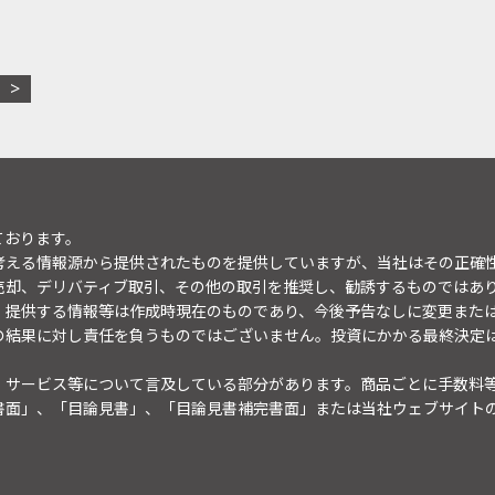
ております。
考える情報源から提供されたものを提供していますが、当社はその正確
売却、デリバティブ取引、その他の取引を推奨し、勧誘するものではあ
。提供する情報等は作成時現在のものであり、今後予告なしに変更また
の結果に対し責任を負うものではございません。投資にかかる最終決定
・サービス等について言及している部分があります。商品ごとに手数料
書面」、「目論見書」、「目論見書補完書面」または当社ウェブサイト