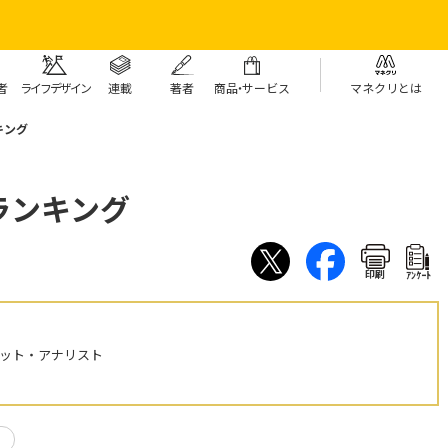
者
ライフデザイン
連載
著者
商
品・
サービス
マネクリとは
キング
ランキング
印刷
ｱﾝｹｰﾄ
ケット・アナリスト
り