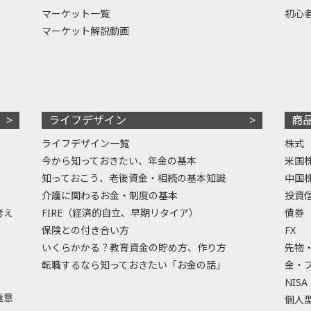
マーケット一覧
初心
マーケット解説動画
ライフデザイン
商
ライフデザイン一覧
株式
今から知っておきたい、年金の基本
米国
知っておこう、老後資金・相続の基本知識
中国
介護に関わるお金・制度の基本
投資
考え
FIRE（経済的自立、早期リタイア）
債券
保険との付き合い方
FX
いくらかかる？教育資金の貯め方、作り方
先物
転職するなら知っておきたい「お金の話」
金・
NISA
極意
個人型