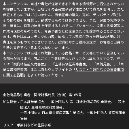
本コンテンツは、当社や当社が信頼できると考える情報源から提供されたもの
を提供していますが、当社はその正確性や完全性について意見を表明し、また
保証するものではございません。有価証券の購入、売却、デリバティブ取引、
その他の取引を推奨し、勧誘するものではありません。また、過去の実績や予
想・意見は、将来の結果を保証するものではございません。提供する情報等は
作成時現在のものであり、今後予告なしに変更または削除されることがござい
ます。当社は本コンテンツの内容に依拠してお客様が取った行動の結果に対し
責任を負うものではございません。投資にかかる最終決定は、お客様ご自身の
判断と責任でなさるようお願いいたします。
本コンテンツでは当社でお取扱している商品・サービス等について言及してい
る部分があります。商品ごとに手数料等およびリスクは異なりますので、詳し
くは「契約締結前交付書面」、「上場有価証券等書面」、「目論見書」、「目
論見書補完書面」または当社ウェブサイトの「
リスク・手数料などの重要事項
に関する説明
」をよくお読みください。
金融商品取引業者 関東財務局長（金商）第165号
日本証券業協会、一般社団法人 第二種金融商品取引業協会、一般社
団法人 金融先物取引業協会、
一般社団法人 日本暗号資産等取引業協会、一般社団法人 資産運用業
協会
リスク・手数料などの重要事項