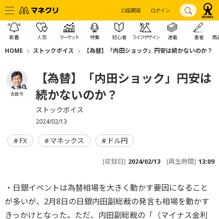
口座開設
ログイン
新着
人気
マーケット
特集
初心者
ライフデザイン
連載
著者
商
HOME
ストックボイス
【為替】「内田ショック」円安は続かないのか？
【為替】「内田ショック」円安は
続かないのか？
吉田 恒
ストックボイス
2024/02/13
FX
マネックス
ドル円
[収録日]
2024/02/13
[再生時間]
13:09
・日銀イベントは為替相場を大きく動かす要因になること
が多いが、2月8日の日銀内田副総裁の発言も相場を動かす
きっかけとなった。ただ、内田副総裁の「（マイナス金利