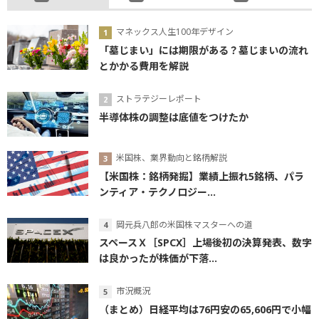
マネックス人生100年デザイン
「墓じまい」には期限がある？墓じまいの流れ
とかかる費用を解説
ストラテジーレポート
半導体株の調整は底値をつけたか
米国株、業界動向と銘柄解説
【米国株：銘柄発掘】業績上振れ5銘柄、パラ
ンティア・テクノロジー...
岡元兵八郎の米国株マスターへの道
スペースＸ［SPCX］上場後初の決算発表、数字
は良かったが株価が下落...
市況概況
（まとめ）日経平均は76円安の65,606円で小幅