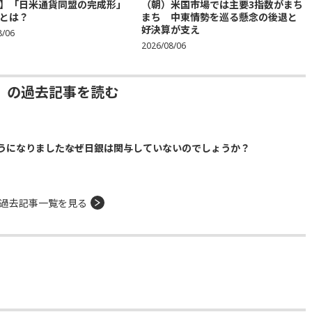
】「日米通貨同盟の完成形」
（朝）米国市場では主要3指数がまち
とは？
まち 中東情勢を巡る懸念の後退と
好決算が支え
8/06
2026/08/06
」の過去記事を読む
になりました――なぜ日銀は関与していないのでしょうか？
過去記事一覧を見る