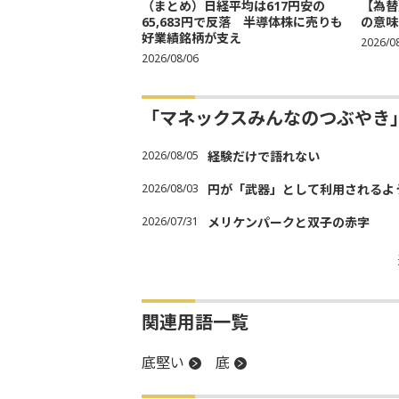
（まとめ）日経平均は617円安の
【為替
65,683円で反落 半導体株に売りも
の意味
好業績銘柄が支え
2026/0
2026/08/06
「マネックスみんなのつぶやき
2026/08/05
経験だけで語れない
2026/08/03
円が「武器」として利用されるよう
2026/07/31
メリケンパークと双子の赤字
関連用語一覧
底堅い
底