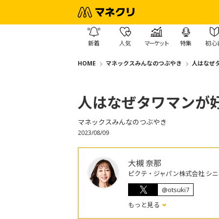
新着
人気
マーケット
特集
初心
HOME
マネックスみんなのつぶやき
人はなぜ
人はなぜタワマンが
マネックスみんなのつぶやき
2023/08/09
大槻 奈那
ピクテ・ジャパン株式会社 シ
@otsuki7
もっと見る