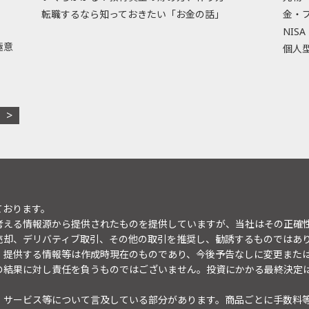
転職するなら知っておきたい「お金の話」
金・
NISA
極意
個人型
ております。
考える情報源から提供されたものを提供していますが、当社はその正確
売却、デリバティブ取引、その他の取引を推奨し、勧誘するものではあ
。提供する情報等は作成時現在のものであり、今後予告なしに変更また
の結果に対し責任を負うものではございません。投資にかかる最終決定
・サービス等について言及している部分があります。商品ごとに手数料