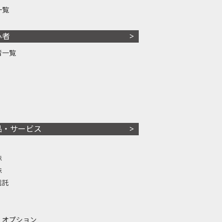
一覧
心者
者一覧
品・サービス
株
株
信託
・オプション