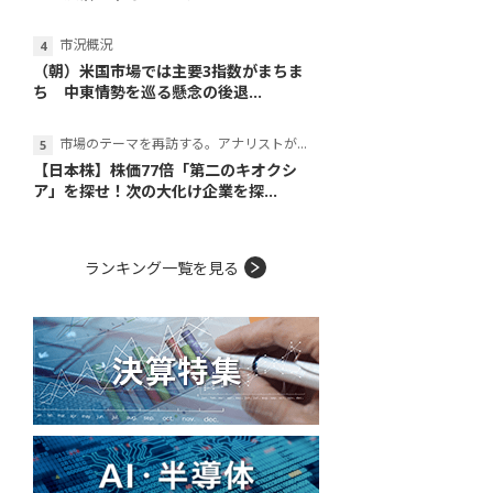
市況概況
（朝）米国市場では主要3指数がまちま
ち 中東情勢を巡る懸念の後退...
市場のテーマを再訪する。アナリストが読み解くテーマの本質
【日本株】株価77倍「第二のキオクシ
ア」を探せ！次の大化け企業を探...
ランキング一覧を見る