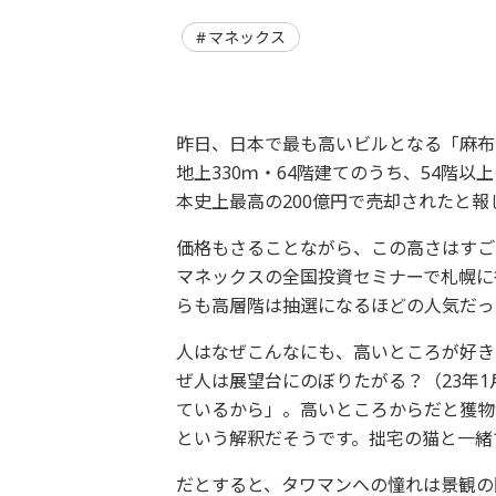
マネックス
昨日、日本で最も高いビルとなる「麻布
地上330ｍ・64階建てのうち、54階
本史上最高の200億円で売却されたと報
価格もさることながら、この高さはすご
マネックスの全国投資セミナーで札幌に
らも高層階は抽選になるほどの人気だっ
人はなぜこんなにも、高いところが好き
ぜ人は展望台にのぼりたがる？（23年
ているから」。高いところからだと獲物
という解釈だそうです。拙宅の猫と一緒
だとすると、タワマンへの憧れは景観の