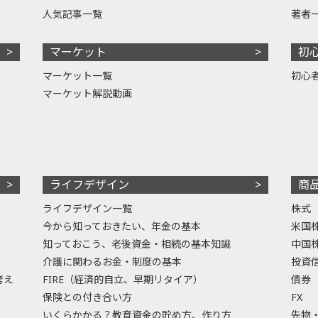
人気記事一覧
著者
マーケット
初
マーケット一覧
初心
マーケット解説動画
ライフデザイン
商
ライフデザイン一覧
株式
今から知っておきたい、年金の基本
米国
知っておこう、老後資金・相続の基本知識
中国
介護に関わるお金・制度の基本
投資
考え
FIRE（経済的自立、早期リタイア）
債券
保険との付き合い方
FX
いくらかかる？教育資金の貯め方、作り方
先物