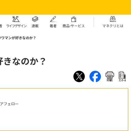
者
ライフデザイン
連載
著者
商
品・
サービス
マネクリとは
タワマンが好きなのか？
好きなのか？
印刷
ｱﾝｹｰﾄ
ニアフェロー