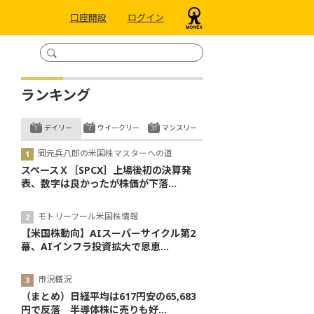
口座開設
ログイン
ランキング
デイリー
ウイークリー
マンスリー
岡元兵八郎の米国株マスターへの道
スペースＸ［SPCX］上場後初の決算発
表、数字は良かったが株価が下落...
モトリーフール米国株情報
【米国株動向】AIスーパーサイクル第2
幕、AIインフラ投資拡大で恩恵...
市況概況
（まとめ）日経平均は617円安の65,683
円で反落 半導体株に売りも好...