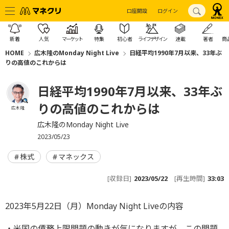
口座開設
ログイン
新着
人気
マーケット
特集
初心者
ライフデザイン
連載
著者
商
HOME
広木隆のMonday Night Live
日経平均1990年7月以来、33年ぶ
りの高値のこれからは
日経平均1990年7月以来、33年ぶ
りの高値のこれからは
広木 隆
広木隆のMonday Night Live
2023/05/23
株式
マネックス
[収録日]
2023/05/22
[再生時間]
33:03
2023年5月22日（月）Monday Night Liveの内容
・米国の債務上限問題の動きが気になりますが、この問題