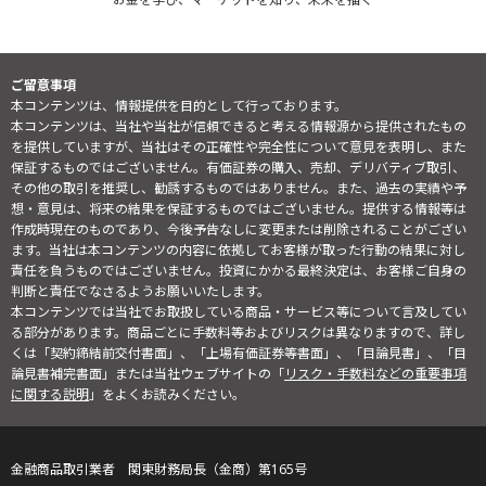
ご留意事項
本コンテンツは、情報提供を目的として行っております。
本コンテンツは、当社や当社が信頼できると考える情報源から提供されたもの
を提供していますが、当社はその正確性や完全性について意見を表明し、また
保証するものではございません。有価証券の購入、売却、デリバティブ取引、
その他の取引を推奨し、勧誘するものではありません。また、過去の実績や予
想・意見は、将来の結果を保証するものではございません。提供する情報等は
作成時現在のものであり、今後予告なしに変更または削除されることがござい
ます。当社は本コンテンツの内容に依拠してお客様が取った行動の結果に対し
責任を負うものではございません。投資にかかる最終決定は、お客様ご自身の
判断と責任でなさるようお願いいたします。
本コンテンツでは当社でお取扱している商品・サービス等について言及してい
る部分があります。商品ごとに手数料等およびリスクは異なりますので、詳し
くは「契約締結前交付書面」、「上場有価証券等書面」、「目論見書」、「目
論見書補完書面」または当社ウェブサイトの「
リスク・手数料などの重要事項
に関する説明
」をよくお読みください。
金融商品取引業者 関東財務局長（金商）第165号