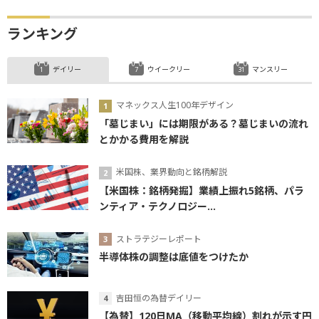
ランキング
デイリー
ウイークリー
マンスリー
マネックス人生100年デザイン
「墓じまい」には期限がある？墓じまいの流れ
とかかる費用を解説
米国株、業界動向と銘柄解説
【米国株：銘柄発掘】業績上振れ5銘柄、パラ
ンティア・テクノロジー...
ストラテジーレポート
半導体株の調整は底値をつけたか
吉田恒の為替デイリー
【為替】120日MA（移動平均線）割れが示す円