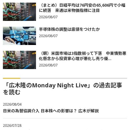
（まとめ）日経平均は76円安の65,606円で小幅
に続落 来週は米物価指標に注目
2026/08/07
半導体株の調整は底値をつけたか
2026/08/07
（朝）米国市場は3指数揃って下落 中東情勢悪
化懸念から投資家心理が悪化し売り優...
2026/08/07
「広木隆のMonday Night Live」の過去記事
を読む
2026/08/04
日米の為替協調介入 日本株への影響は？ 広木が解説
2026/07/28