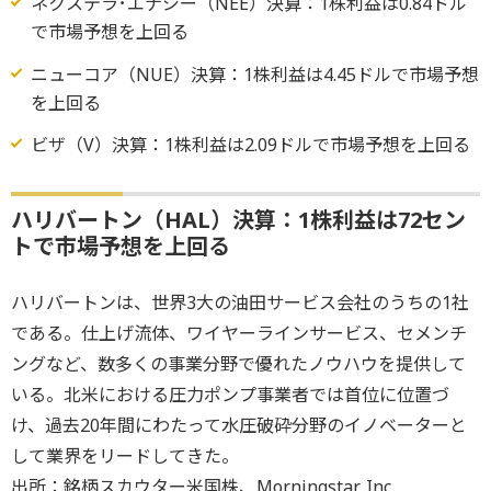
ネクステラ･エナジー（NEE）決算：1株利益は0.84ドル
で市場予想を上回る
ニューコア（NUE）決算：1株利益は4.45ドルで市場予想
を上回る
ビザ（V）決算：1株利益は2.09ドルで市場予想を上回る
ハリバートン（HAL）決算：1株利益は72セン
トで市場予想を上回る
ハリバートンは、世界3大の油田サービス会社のうちの1社
である。仕上げ流体、ワイヤーラインサービス、セメンチ
ングなど、数多くの事業分野で優れたノウハウを提供して
いる。北米における圧力ポンプ事業者では首位に位置づ
け、過去20年間にわたって水圧破砕分野のイノベーターと
して業界をリードしてきた。
出所：銘柄スカウター米国株、Morningstar, Inc.