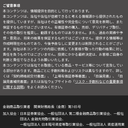
ご留意事項
本コンテンツは、情報提供を目的として行っております。
本コンテンツは、当社や当社が信頼できると考える情報源から提供されたもの
を提供していますが、当社はその正確性や完全性について意見を表明し、また
保証するものではございません。有価証券の購入、売却、デリバティブ取引、
その他の取引を推奨し、勧誘するものではありません。また、過去の実績や予
想・意見は、将来の結果を保証するものではございません。提供する情報等は
作成時現在のものであり、今後予告なしに変更または削除されることがござい
ます。当社は本コンテンツの内容に依拠してお客様が取った行動の結果に対し
責任を負うものではございません。投資にかかる最終決定は、お客様ご自身の
判断と責任でなさるようお願いいたします。
本コンテンツでは当社でお取扱している商品・サービス等について言及してい
る部分があります。商品ごとに手数料等およびリスクは異なりますので、詳し
くは「契約締結前交付書面」、「上場有価証券等書面」、「目論見書」、「目
論見書補完書面」または当社ウェブサイトの「
リスク・手数料などの重要事項
に関する説明
」をよくお読みください。
金融商品取引業者 関東財務局長（金商）第165号
日本証券業協会、一般社団法人 第二種金融商品取引業協会、一般社
団法人 金融先物取引業協会、
一般社団法人 日本暗号資産等取引業協会、一般社団法人 資産運用業