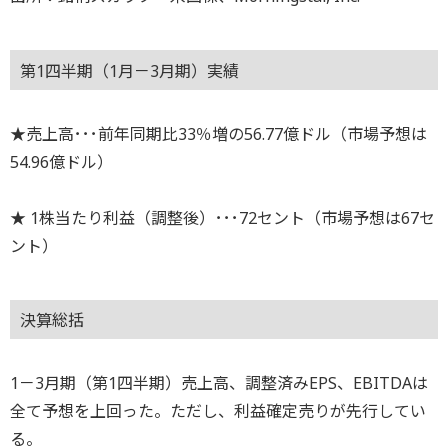
第1四半期（1月－3月期）実績
★売上高･･･前年同期比33％増の56.77億ドル（市場予想は
54.96億ドル）
★ 1株当たり利益（調整後）･･･72セント（市場予想は67セ
ント）
決算総括
1－3月期（第1四半期）売上高、調整済みEPS、EBITDAは
全て予想を上回った。ただし、利益確定売りが先行してい
る。