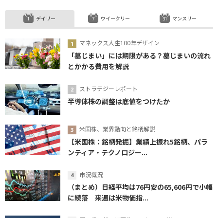
デイリー
ウイークリー
マンスリー
マネックス人生100年デザイン
「墓じまい」には期限がある？墓じまいの流れ
とかかる費用を解説
ストラテジーレポート
半導体株の調整は底値をつけたか
米国株、業界動向と銘柄解説
【米国株：銘柄発掘】業績上振れ5銘柄、パラ
ンティア・テクノロジー...
市況概況
（まとめ）日経平均は76円安の65,606円で小幅
に続落 来週は米物価指...