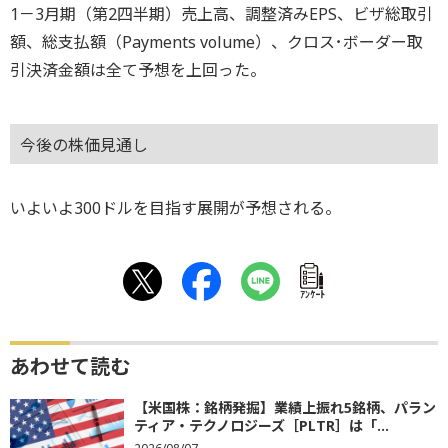
1－3月期（第2四半期）売上高、調整済みEPS、ビザ総取引
額、総支払額（Payments volume）、クロス･ボーダー取
引決済金額は全て予想を上回った。
今後の株価見通し
いよいよ300ドルを目指す展開が予想される。
ｱﾝｹｰﾄ
あわせて読む
【米国株：銘柄発掘】業績上振れ5銘柄、パラン
ティア・テクノロジーズ［PLTR］は「...