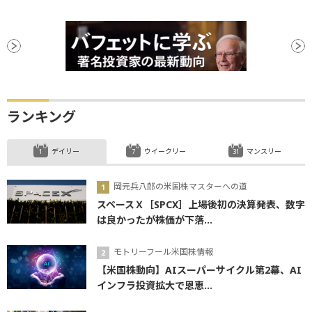
ランキング
デイリー
ウイークリー
マンスリー
岡元兵八郎の米国株マスターへの道
スペースＸ［SPCX］上場後初の決算発表、数字
は良かったが株価が下落...
モトリーフール米国株情報
【米国株動向】AIスーパーサイクル第2幕、AI
インフラ投資拡大で恩恵...