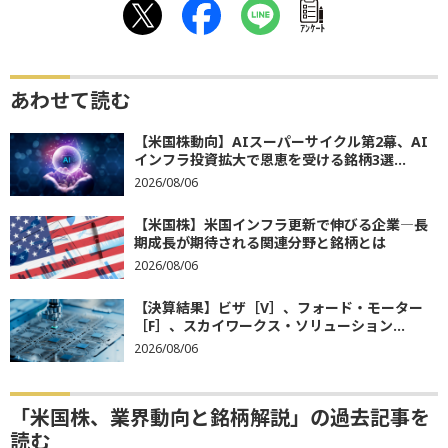
ｱﾝｹｰﾄ
あわせて読む
【米国株動向】AIスーパーサイクル第2幕、AI
インフラ投資拡大で恩恵を受ける銘柄3選...
2026/08/06
【米国株】米国インフラ更新で伸びる企業―長
期成長が期待される関連分野と銘柄とは
2026/08/06
【決算結果】ビザ［V］、フォード・モーター
［F］、スカイワークス・ソリューション...
2026/08/06
「米国株、業界動向と銘柄解説」の過去記事を
読む