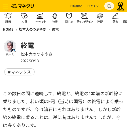
口座開設
ログイン
新着
人気
マーケット
特集
初心者
ライフデザイン
連載
著者
商
HOME
松本大のつぶやき
終電
終電
松本大のつぶやき
松本 大
2022/09/13
マネックス
この数日の間に連続して、終電と、終電の1本前の新幹線に
乗りました。若い頃はE電（当時は国電）の終電によく乗っ
たものですが、今は流石にそれはありません。しかし新幹
線の終電に乗ることは、逆に昔はありませんでしたが、今
は多くあります。