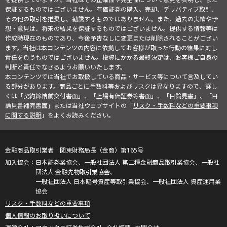
保証するものではございません。有価証券の購入、売却、デリバティブ取引、
その他の取引を推奨し、勧誘するものではありません。また、過去の実績や予
想・意見は、将来の結果を保証するものではございません。提供する情報等は
作成時現在のものであり、今後予告なしに変更または削除されることがござい
ます。当社は本コンテンツの内容に依拠してお客様が取った行動の結果に対し
責任を負うものではございません。投資にかかる最終決定は、お客様ご自身の
判断と責任でなさるようお願いいたします。
本コンテンツでは当社でお取扱している商品・サービス等について言及してい
る部分があります。商品ごとに手数料等およびリスクは異なりますので、詳し
くは「契約締結前交付書面」、「上場有価証券等書面」、「目論見書」、「目
論見書補完書面」または当社ウェブサイトの「
リスク・手数料などの重要事項
に関する説明
」をよくお読みください。
金融商品取引業者 関東財務局長（金商）第165号
日本証券業協会、一般社団法人 第二種金融商品取引業協会、一般社
団法人 金融先物取引業協会、
一般社団法人 日本暗号資産等取引業協会、一般社団法人 資産運用業
協会
リスク・手数料などの重要事項
個人情報のお取り扱いについて