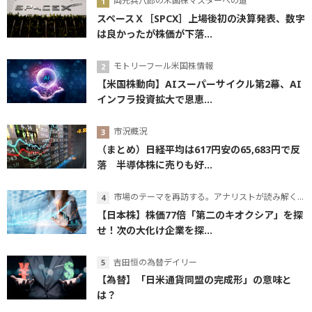
岡元兵八郎の米国株マスターへの道
スペースＸ［SPCX］上場後初の決算発表、数字
は良かったが株価が下落...
モトリーフール米国株情報
【米国株動向】AIスーパーサイクル第2幕、AI
インフラ投資拡大で恩恵...
市況概況
（まとめ）日経平均は617円安の65,683円で反
落 半導体株に売りも好...
市場のテーマを再訪する。アナリストが読み解くテーマの本質
【日本株】株価77倍「第二のキオクシア」を探
せ！次の大化け企業を探...
吉田恒の為替デイリー
【為替】「日米通貨同盟の完成形」の意味と
は？