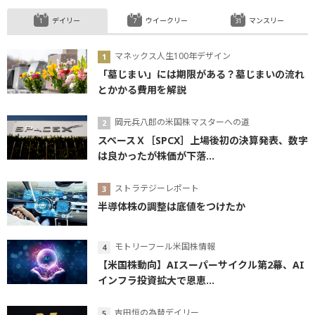
デイリー
ウイークリー
マンスリー
マネックス人生100年デザイン
「墓じまい」には期限がある？墓じまいの流れ
とかかる費用を解説
岡元兵八郎の米国株マスターへの道
スペースＸ［SPCX］上場後初の決算発表、数字
は良かったが株価が下落...
ストラテジーレポート
半導体株の調整は底値をつけたか
モトリーフール米国株情報
【米国株動向】AIスーパーサイクル第2幕、AI
インフラ投資拡大で恩恵...
吉田恒の為替デイリー