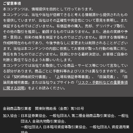
ご留意事項
本コンテンツは、情報提供を目的として行っております。
本コンテンツは、当社や当社が信頼できると考える情報源から提供されたもの
を提供していますが、当社はその正確性や完全性について意見を表明し、また
保証するものではございません。有価証券の購入、売却、デリバティブ取引、
その他の取引を推奨し、勧誘するものではありません。また、過去の実績や予
想・意見は、将来の結果を保証するものではございません。提供する情報等は
作成時現在のものであり、今後予告なしに変更または削除されることがござい
ます。当社は本コンテンツの内容に依拠してお客様が取った行動の結果に対し
責任を負うものではございません。投資にかかる最終決定は、お客様ご自身の
判断と責任でなさるようお願いいたします。
本コンテンツでは当社でお取扱している商品・サービス等について言及してい
る部分があります。商品ごとに手数料等およびリスクは異なりますので、詳し
くは「契約締結前交付書面」、「上場有価証券等書面」、「目論見書」、「目
論見書補完書面」または当社ウェブサイトの「
リスク・手数料などの重要事項
に関する説明
」をよくお読みください。
金融商品取引業者 関東財務局長（金商）第165号
日本証券業協会、一般社団法人 第二種金融商品取引業協会、一般社
団法人 金融先物取引業協会、
一般社団法人 日本暗号資産等取引業協会、一般社団法人 資産運用業
協会