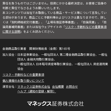
責任を負うものではございません。投資にかかる最終決定は、お客様ご自身の
判断と責任でなさるようお願いいたします。
本コンテンツでは当社でお取扱している商品・サービス等について言及してい
る部分があります。商品ごとに手数料等およびリスクは異なりますので、詳し
くは「契約締結前交付書面」、「上場有価証券等書面」、「目論見書」、「目
論見書補完書面」または当社ウェブサイトの「
リスク・手数料などの重要事項
に関する説明
」をよくお読みください。
金融商品取引業者 関東財務局長（金商）第165号
日本証券業協会、一般社団法人 第二種金融商品取引業協会、一般社
団法人 金融先物取引業協会、
一般社団法人 日本暗号資産等取引業協会、一般社団法人 資産運用業
協会
リスク・手数料などの重要事項
個人情報のお取り扱いについて
マネックス証券株式会社
会社概要
お問合せ
ヘルプ（通知の登録・解除）