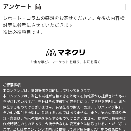
アンケート
レポート・コラムの感想をお寄せください。今後の内容検
討等に参考にさせていただきます。
※は必須項目です。
お金を学び、マーケットを知り、未来を描く
ご留意事項
本コンテンツは、情報提供を目的として行っております。
本コンテンツは、当社や当社が信頼できると考える情報源から提供されたもの
を提供していますが、当社はその正確性や完全性について意見を表明し、また
保証するものではございません。有価証券の購入、売却、デリバティブ取引、
その他の取引を推奨し、勧誘するものではありません。また、過去の実績や予
想・意見は、将来の結果を保証するものではございません。提供する情報等は
作成時現在のものであり、今後予告なしに変更または削除されることがござい
ます。当社は本コンテンツの内容に依拠してお客様が取った行動の結果に対し