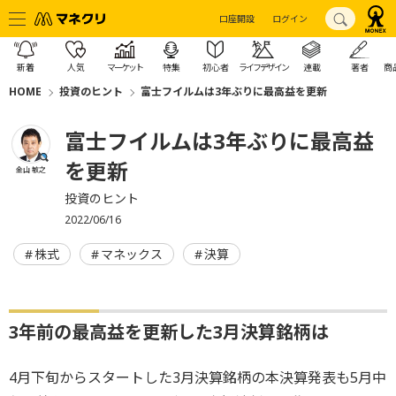
口座開設
ログイン
新着
人気
マーケット
特集
初心者
ライフデザイン
連載
著者
商
HOME
投資のヒント
富士フイルムは3年ぶりに最高益を更新
富士フイルムは3年ぶりに最高益
を更新
金山 敏之
投資のヒント
2022/06/16
株式
マネックス
決算
3年前の最高益を更新した3月決算銘柄は
4月下旬からスタートした3月決算銘柄の本決算発表も5月中