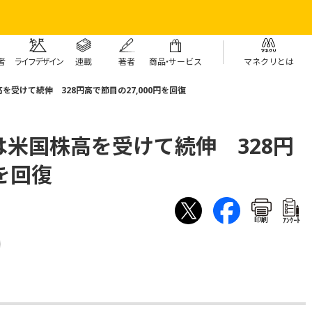
者
ライフデザイン
連載
著者
商
品・
サービス
マネクリとは
受けて続伸 328円高で節目の27,000円を回復
米国株高を受けて続伸 328円
円を回復
印刷
ｱﾝｹｰﾄ