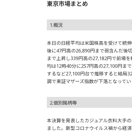
東京市場まとめ
1.概況
本日の日経平均は米国株高を受けて続伸と
後に47円高の26,890円まで弱含んだ後切
まで上昇し339円高の27,182円で前場
均は12時40分に257円高の27,100円
するなど27,100円台で推移すると結局3
調で東証マザーズ指数が下落となってい
2.個別銘柄等
本決算を発表したカジュアル衣料大手の
ました。新型コロナウイルス禍から経済