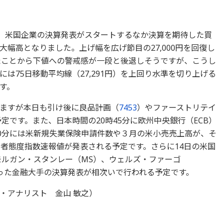
た。米国企業の決算発表がスタートするなか決算を期待した買
幅高となりました。上げ幅を広げ節目の27,000円を回復し
回ったことから下値への警戒感が一段と後退しそうですが、こうし
は75日移動平均線（27,291円）を上回り水準を切り上げる
す。
ますが本日も引け後に良品計画（
7453
）やファーストリテイ
定です。また、日本時間の20時45分に欧州中央銀行（ECB）
30分には米新規失業保険申請件数や３月の米小売売上高が、そ
費者態度指数速報値が発表される予定です。さらに14日の米国
モルガン・スタンレー（MS）、ウェルズ・ファーゴ
いった金融大手の決算発表が相次いで行われる予定です。
・アナリスト 金山 敏之）