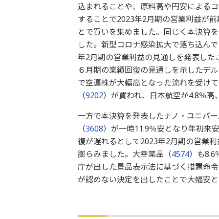
込まれることや、原料高や円安によるコ
することで2023年2月期の営業利益が
とで買いを集めました。同じく本決算を
した。新型コロナ感染拡大で落ち込んでい
年2月期の営業利益の見通しを発表した
６月期の業績回復の見通しを示したデル
で空運株が大幅高となった流れを受けて
（
9202
）が買われ、日本航空が4.8％高
一方で本決算を発表したナノ・ユニバー
（
3608
）が一時11.9％安となり年初
復が遅れるとして2023年2月期の営業
膨らみました。大幸薬品（
4574
）も8.
庁が出した景品表示法に基づく措置命令
が認めない決定を出したことで大幅安と