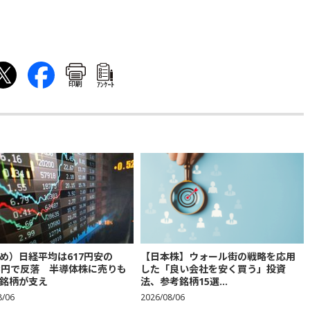
印刷
ｱﾝｹｰﾄ
め）日経平均は617円安の
【日本株】ウォール街の戦略を応用
683円で反落 半導体株に売りも
した「良い会社を安く買う」投資
銘柄が支え
法、参考銘柄15選...
8/06
2026/08/06