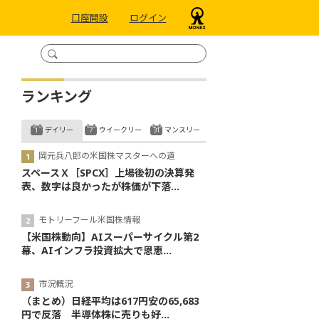
口座開設
ログイン
ランキング
デイリー
ウイークリー
マンスリー
岡元兵八郎の米国株マスターへの道
スペースＸ［SPCX］上場後初の決算発
表、数字は良かったが株価が下落...
モトリーフール米国株情報
【米国株動向】AIスーパーサイクル第2
幕、AIインフラ投資拡大で恩恵...
市況概況
（まとめ）日経平均は617円安の65,683
円で反落 半導体株に売りも好...