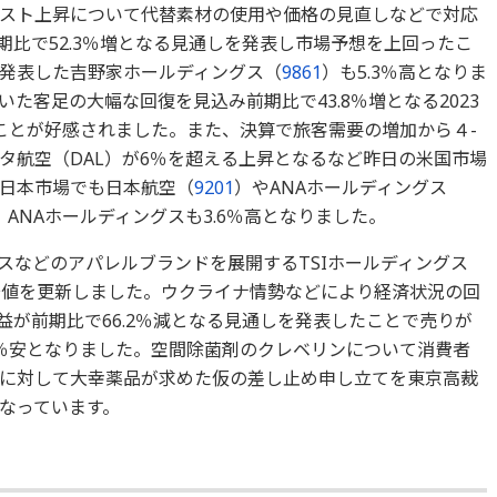
スト上昇について代替素材の使用や価格の見直しなどで対応
前期比で52.3％増となる見通しを発表し市場予想を上回ったこ
発表した吉野家ホールディングス（
9861
）も5.3％高となりま
た客足の大幅な回復を見込み前期比で43.8％増となる2023
ことが好感されました。また、決算で旅客需要の増加から４-
タ航空（DAL）が6％を超える上昇となるなど昨日の米国市場
日本市場でも日本航空（
9201
）やANAホールディングス
、ANAホールディングスも3.6％高となりました。
スなどのアパレルブランドを展開するTSIホールディングス
来安値を更新しました。ウクライナ情勢などにより経済状況の回
利益が前期比で66.2％減となる見通しを発表したことで売りが
6％安となりました。空間除菌剤のクレベリンについて消費者
に対して大幸薬品が求めた仮の差し止め申し立てを東京高裁
なっています。