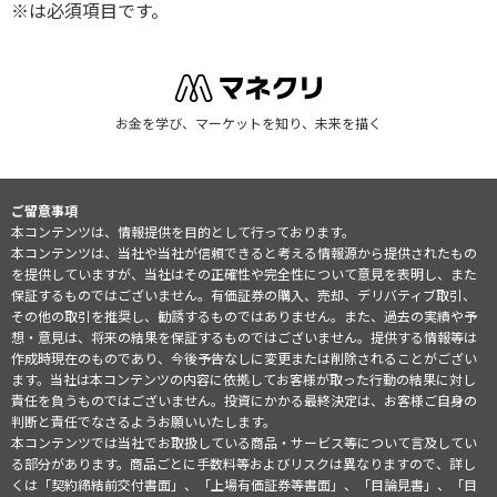
※は必須項目です。
お金を学び、マーケットを知り、未来を描く
ご留意事項
本コンテンツは、情報提供を目的として行っております。
本コンテンツは、当社や当社が信頼できると考える情報源から提供されたもの
を提供していますが、当社はその正確性や完全性について意見を表明し、また
保証するものではございません。有価証券の購入、売却、デリバティブ取引、
その他の取引を推奨し、勧誘するものではありません。また、過去の実績や予
想・意見は、将来の結果を保証するものではございません。提供する情報等は
作成時現在のものであり、今後予告なしに変更または削除されることがござい
ます。当社は本コンテンツの内容に依拠してお客様が取った行動の結果に対し
責任を負うものではございません。投資にかかる最終決定は、お客様ご自身の
判断と責任でなさるようお願いいたします。
本コンテンツでは当社でお取扱している商品・サービス等について言及してい
る部分があります。商品ごとに手数料等およびリスクは異なりますので、詳し
くは「契約締結前交付書面」、「上場有価証券等書面」、「目論見書」、「目