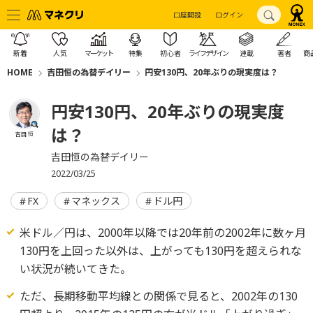
口座開設
ログイン
新着
人気
マーケット
特集
初心者
ライフデザイン
連載
著者
商
HOME
吉田恒の為替デイリー
円安130円、20年ぶりの現実度は？
円安130円、20年ぶりの現実度
は？
吉田 恒
吉田恒の為替デイリー
2022/03/25
FX
マネックス
ドル円
米ドル／円は、2000年以降では20年前の2002年に数ヶ月
130円を上回った以外は、上がっても130円を超えられな
い状況が続いてきた。
ただ、長期移動平均線との関係で見ると、2002年の130