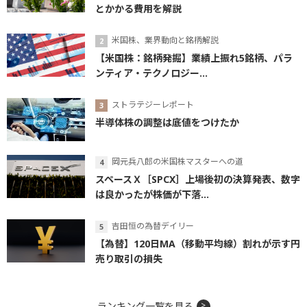
とかかる費用を解説
米国株、業界動向と銘柄解説
【米国株：銘柄発掘】業績上振れ5銘柄、パラ
ンティア・テクノロジー...
ストラテジーレポート
半導体株の調整は底値をつけたか
岡元兵八郎の米国株マスターへの道
スペースＸ［SPCX］上場後初の決算発表、数字
は良かったが株価が下落...
吉田恒の為替デイリー
【為替】120日MA（移動平均線）割れが示す円
売り取引の損失
ランキング一覧を見る