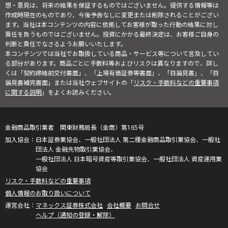
想・意見は、将来の結果を保証するものではございません。提供する情報等は
作成時現在のものであり、今後予告なしに変更または削除されることがござい
ます。当社は本コンテンツの内容に依拠してお客様が取った行動の結果に対し
責任を負うものではございません。投資にかかる最終決定は、お客様ご自身の
判断と責任でなさるようお願いいたします。
本コンテンツでは当社でお取扱している商品・サービス等について言及してい
る部分があります。商品ごとに手数料等およびリスクは異なりますので、詳し
くは「契約締結前交付書面」、「上場有価証券等書面」、「目論見書」、「目
論見書補完書面」または当社ウェブサイトの「
リスク・手数料などの重要事項
に関する説明
」をよくお読みください。
金融商品取引業者 関東財務局長（金商）第165号
日本証券業協会、一般社団法人 第二種金融商品取引業協会、一般社
団法人 金融先物取引業協会、
一般社団法人 日本暗号資産等取引業協会、一般社団法人 資産運用業
協会
リスク・手数料などの重要事項
個人情報のお取り扱いについて
マネックス証券株式会社
会社概要
お問合せ
ヘルプ（通知の登録・解除）