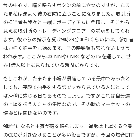
台の中心で、鐘を鳴らすボタンの前に立つのですが、たま
たま私は運よく彼の右隣に立つことになりました。取引所
の担当者も我々と一緒にポーディアムに登壇し、そこから
見える取引所のトレーディングフロアーの説明をしてくれ
ます。彼からの指示を受け9時29分40秒くらいには、参加者
は力強く拍手をし始めます。その時笑顔も忘れないよう言
われます。ここからはCNNやCNBCなどのTVを通して、世
界1億人以上に見られている瞬間だからです。
もしこれが、たまたま市場が暴落している最中であったと
しても、笑顔で拍手をする訳ですから見ている人にとって
は滑稽に感じる日もあるのでしょう。ですがこれは自分達
の上場を祝う人たちの集団なので、その時のマーケットの
環境とは関係ないのです。
9時半になると主賓が鐘を鳴らします。通常は上場する企業
のCEOが引き受けることが多い役目ですが、今回の場合ETF