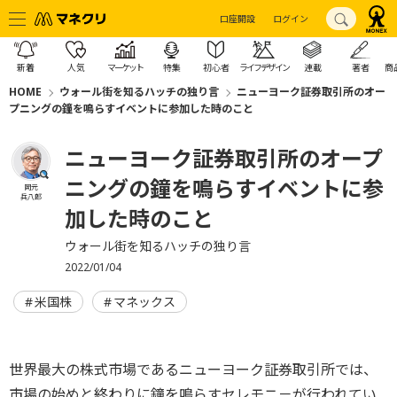
口座開設
ログイン
新着
人気
マーケット
特集
初心者
ライフデザイン
連載
著者
商
HOME
ウォール街を知るハッチの独り言
ニューヨーク証券取引所のオー
プニングの鐘を鳴らすイベントに参加した時のこと
ニューヨーク証券取引所のオープ
ニングの鐘を鳴らすイベントに参
岡元
兵八郎
加した時のこと
ウォール街を知るハッチの独り言
2022/01/04
米国株
マネックス
世界最大の株式市場であるニューヨーク証券取引所では、
市場の始めと終わりに鐘を鳴らすセレモニ－が行われてい