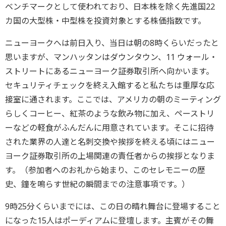
ベンチマークとして使われており、日本株を除く先進国22
カ国の大型株・中型株を投資対象とする株価指数です。
ニューヨークへは前日入り、当日は朝の8時くらいだったと
思いますが、マンハッタンはダウンタウン、11 ウォール・
ストリートにあるニューヨーク証券取引所へ向かいます。
セキュリティチェックを終え入館すると私たちは重厚な応
接室に通されます。ここでは、アメリカの朝のミーティング
らしくコーヒー、紅茶のような飲み物に加え、ペーストリ
ーなどの軽食がふんだんに用意されています。そこに招待
された業界の人達と名刺交換や挨拶を終える頃にはニュー
ヨーク証券取引所の上場関連の責任者からの挨拶となりま
す。（参加者へのお礼から始まり、このセレモニーの歴
史、鐘を鳴らす世紀の瞬間までの注意事項です。）
9時25分くらいまでには、この日の晴れ舞台に登場すること
になった15人はポーディアムに登壇します。主賓がその舞