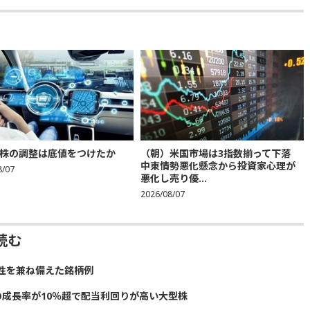
株の調整は底値をつけたか
（朝）米国市場は3指数揃って下落
中東情勢悪化懸念から投資家心理が
8/07
悪化し売り優...
2026/08/07
読む
性を兼ね備えた銘柄例
の成長率が10％超で配当利回りが高い大型株