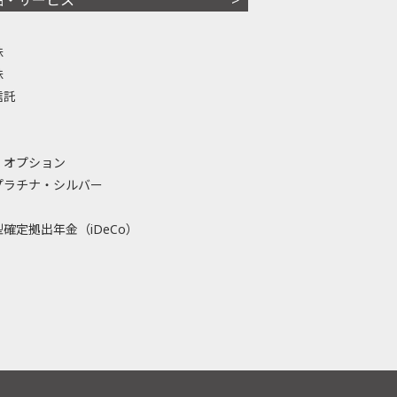
株
株
信託
・オプション
プラチナ・シルバー
確定拠出年金（iDeCo）