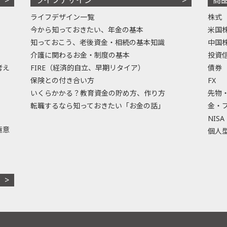
ライフデザイン一覧
株式
今から知っておきたい、年金の基本
米国
知っておこう、老後資金・相続の基本知識
中国
介護に関わるお金・制度の基本
投資
考え
FIRE（経済的自立、早期リタイア）
債券
保険との付き合い方
FX
いくらかかる？教育資金の貯め方、作り方
先物
転職するなら知っておきたい「お金の話」
金・
NISA
極意
個人型