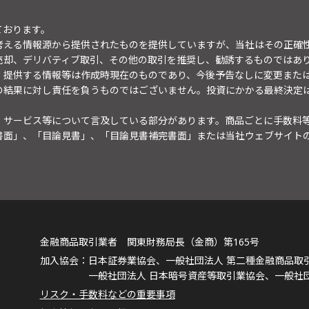
ております。
考える情報源から提供されたものを提供していますが、当社はその正確
売却、デリバティブ取引、その他の取引を推奨し、勧誘するものではあ
。提供する情報等は作成時現在のものであり、今後予告なしに変更また
の結果に対し責任を負うものではございません。投資にかかる最終決定
・サービス等について言及している部分があります。商品ごとに手数料
書面」、「目論見書」、「目論見書補完書面」または当社ウェブサイト
金融商品取引業者 関東財務局長（金商）第165号
日本証券業協会、一般社団法人 第二種金融商品取
一般社団法人 日本暗号資産等取引業協会、一般社
リスク・手数料などの重要事項