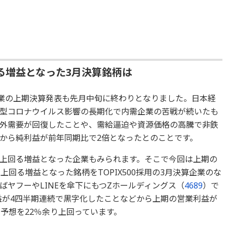
る増益となった3月決算銘柄は
企業の上期決算発表も先月中旬に終わりとなりました。日本経
型コロナウイルス影響の長期化で内需企業の苦戦が続いたも
外需要が回復したことや、需給逼迫や資源価格の高騰で非鉄
から純利益が前年同期比で2倍となったとのことです。
上回る増益となった企業もみられます。そこで今回は上期の
上回る増益となった銘柄をTOPIX500採用の3月決算企業のな
ヤフーやLINEを傘下にもつZホールディングス（
4689
）で
利益が4四半期連続で黒字化したことなどから上期の営業利益が
予想を22％余り上回っています。