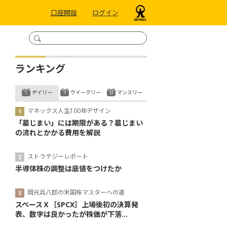
口座開設
ログイン
ランキング
デイリー
ウイークリー
マンスリー
マネックス人生100年デザイン
「墓じまい」には期限がある？墓じまい
の流れとかかる費用を解説
ストラテジーレポート
半導体株の調整は底値をつけたか
岡元兵八郎の米国株マスターへの道
スペースＸ［SPCX］上場後初の決算発
表、数字は良かったが株価が下落...