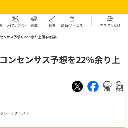
者
ライフデザイン
連載
著者
商
品・
サービス
マネクリとは
センサス予想を22％余り上回る増益に
コンセンサス予想を22％余り上
印刷
ｱﾝｹｰﾄ
ケット・アナリスト