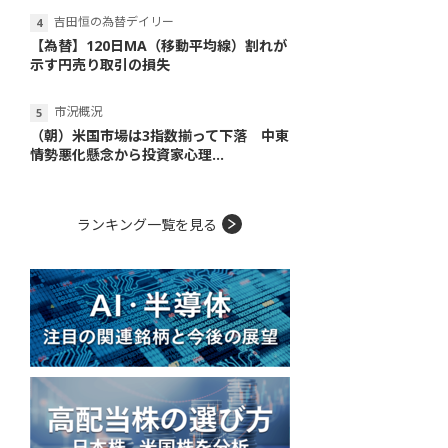
吉田恒の為替デイリー
【為替】120日MA（移動平均線）割れが
示す円売り取引の損失
市況概況
（朝）米国市場は3指数揃って下落 中東
情勢悪化懸念から投資家心理...
ランキング一覧を見る