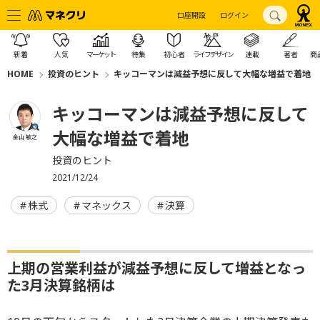
口座開設
ログイン
新着
人気
マーケット
特集
初心者
ライフデザイン
連載
著者
商
HOME
投資のヒント
キッコーマンは減益予想に反して大幅な増益で着地
キッコーマンは減益予想に反して
大幅な増益で着地
金山 敏之
投資のヒント
2021/12/24
株式
マネックス
決算
上期の営業利益が減益予想に反して増益となっ
た3月決算銘柄は