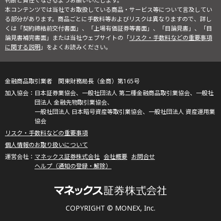
判断と責任でなさるようお願いいたします。
本コンテンツでは当社でお取扱している商品・サービス等について言及してい
る部分があります。商品ごとに手数料等およびリスクは異なりますので、詳し
くは「契約締結前交付書面」、「上場有価証券等書面」、「目論見書」、「目
論見書補完書面」または当社ウェブサイトの「
リスク・手数料などの重要事項
に関する説明
」をよくお読みください。
金融商品取引業者 関東財務局長（金商）第165号
日本証券業協会、一般社団法人 第二種金融商品取引業協会、一般社
団法人 金融先物取引業協会、
一般社団法人 日本暗号資産等取引業協会、一般社団法人 資産運用業
協会
リスク・手数料などの重要事項
個人情報のお取り扱いについて
マネックス証券株式会社
会社概要
お問合せ
ヘルプ（通知の登録・解除）
COPYRIGHT © MONEX, Inc.