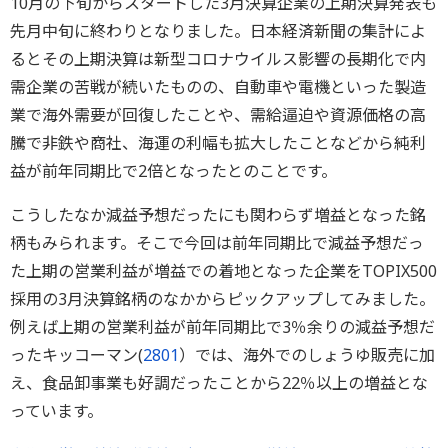
10月の下旬からスタートした3月決算企業の上期決算発表も
先月中旬に終わりとなりました。日本経済新聞の集計によ
るとその上期決算は新型コロナウイルス影響の長期化で内
需企業の苦戦が続いたものの、自動車や電機といった製造
業で海外需要が回復したことや、需給逼迫や資源価格の高
騰で非鉄や商社、海運の利幅も拡大したことなどから純利
益が前年同期比で2倍となったとのことです。
こうしたなか減益予想だったにも関わらず増益となった銘
柄もみられます。そこで今回は前年同期比で減益予想だっ
た上期の営業利益が増益での着地となった企業をTOPIX500
採用の3月決算銘柄のなかからピックアップしてみました。
例えば上期の営業利益が前年同期比で3％余りの減益予想だ
ったキッコーマン(
2801
）では、海外でのしょうゆ販売に加
え、食品卸事業も好調だったことから22％以上の増益とな
っています。