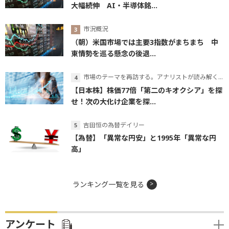
大幅続伸 AI・半導体銘...
市況概況
（朝）米国市場では主要3指数がまちまち 中
東情勢を巡る懸念の後退...
市場のテーマを再訪する。アナリストが読み解くテーマの本質
【日本株】株価77倍「第二のキオクシア」を探
せ！次の大化け企業を探...
吉田恒の為替デイリー
【為替】「異常な円安」と1995年「異常な円
高」
ランキング一覧を見る
アンケート