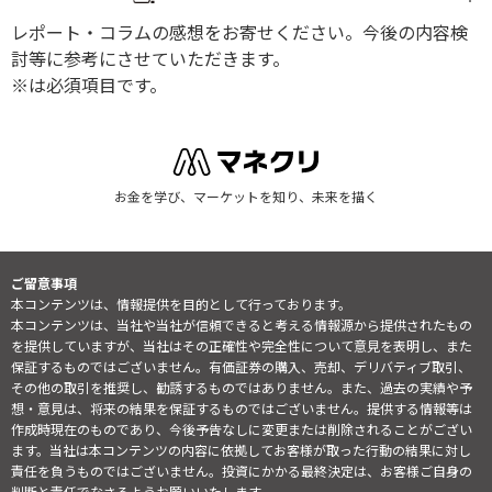
レポート・コラムの感想をお寄せください。今後の内容検
討等に参考にさせていただきます。
※は必須項目です。
お金を学び、マーケットを知り、未来を描く
ご留意事項
本コンテンツは、情報提供を目的として行っております。
本コンテンツは、当社や当社が信頼できると考える情報源から提供されたもの
を提供していますが、当社はその正確性や完全性について意見を表明し、また
保証するものではございません。有価証券の購入、売却、デリバティブ取引、
その他の取引を推奨し、勧誘するものではありません。また、過去の実績や予
想・意見は、将来の結果を保証するものではございません。提供する情報等は
作成時現在のものであり、今後予告なしに変更または削除されることがござい
ます。当社は本コンテンツの内容に依拠してお客様が取った行動の結果に対し
責任を負うものではございません。投資にかかる最終決定は、お客様ご自身の