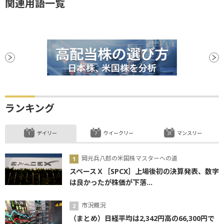
関連用語一覧
ランキング
デイリー
ウイークリー
マンスリー
岡元兵八郎の米国株マスターへの道
スペースＸ［SPCX］上場後初の決算発表、数字
は良かったが株価が下落...
市況概況
（まとめ）日経平均は2,342円高の66,300円で