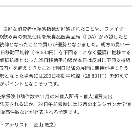
た。良好な消費者信頼感指数が好感されたことや、ファイザー
の飲み薬の緊急使用を米食品医薬品局（FDA）が承認したと
続伸となったことで買いが優勢となりました。朝方の買い一
日移動平均線（28,634円）を下回ることなく堅調に推移する
値抵抗線となった25日移動平均線が本日は反対に下値支持線
,775円）を超えてきたことで明日以降の展開に期待が持てそう
となった場合には200日移動平均線（28,831円）を超えて
がポイントとなりそうです。
失業保険申請件数や11月の米個人所得・個人消費支出
が発表されるほか、24日午前零時には12月の米ミシガン大学消
宅販売件数などが発表される予定です。
・アナリスト 金山 敏之）