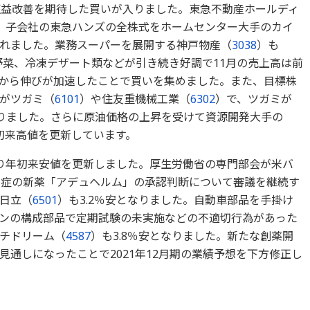
収益改善を期待した買いが入りました。東急不動産ホールディ
た。子会社の東急ハンズの全株式をホームセンター大手のカイ
れました。業務スーパーを展開する神戸物産（
3038
）も
野菜、冷凍デザート類などが引き続き好調で11月の売上高は前
8％増から伸びが加速したことで買いを集めました。また、目標株
がツガミ（
6101
）や住友重機械工業（
6302
）で、ツガミが
となりました。さらに原油価格の上昇を受けて資源開発大手の
年初来高値を更新しています。
なり年初来安値を更新しました。厚生労働省の専門部会が米バ
認知症の新薬「アデュヘルム」の承認判断について審議を継続す
日立（
6501
）も3.2％安となりました。自動車部品を手掛け
ンの構成部品で定期試験の未実施などの不適切行為があった
チドリーム（
4587
）も3.8％安となりました。新たな創薬開
通しになったことで2021年12月期の業績予想を下方修正し