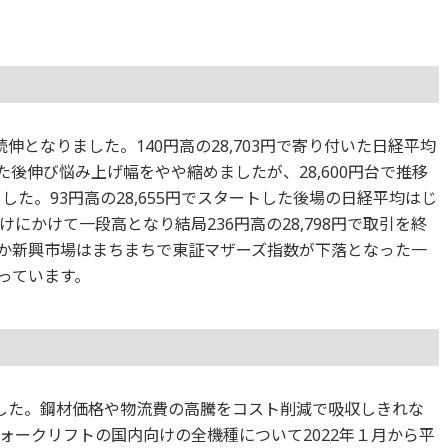
伸となりました。140円高の28,703円で寄り付いた日経平均
昇した後伸び悩み上げ幅をやや縮めましたが、28,600円台で推移
ました。93円高の28,655円でスタートした後場の日経平均はじ
にかけて一段高となり結局236円高の28,798円で取引を終
か新興市場はまちまちで東証マザーズ指数が下落となった一
っています。
ました。鋼材価格や物流費の高騰をコスト削減で吸収しきれな
ォークリフトの国内向けの全機種について2022年１月から平