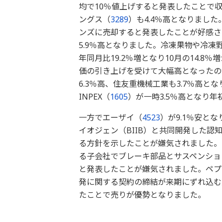
均で10％値上げすると発表したことで
ングス（
3289
）も4.4％高となりまし
ンズに売却すると発表したことが好感さ
5.9％高となりました。冷凍果物や冷凍
年同月比19.2％増となり10月の14.
価の引き上げを受けて大幅高となったの
6.3％高、住友重機械工業も3.7％高
INPEX（
1605
）が一時3.5％高となり
一方でエーザイ（
4523
）が9.1％安と
イオジェン（BIIB）と共同開発した
る方針を示したことが嫌気されました。
る子会社でブレーキ部品とサスペンショ
と発表したことが嫌気されました。ペプ
発に関する契約の締結が来期にずれ込む見
たことで売りが優勢となりました。