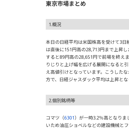
東京市場まとめ
1.概況
本日の日経平均は米国株高を受けて3日続
は直後に151円高の28,713円まで上
すると89円高の28,651円で前場を終え
りじりと上げ幅を広げる展開になると引け
え高値引けとなっています。こうしたな
方で、日経ジャスダック平均は上昇とな
2.個別銘柄等
コマツ（
6301
）が一時3.2％高となり
いため油圧ショベルなどの建設機械とフ