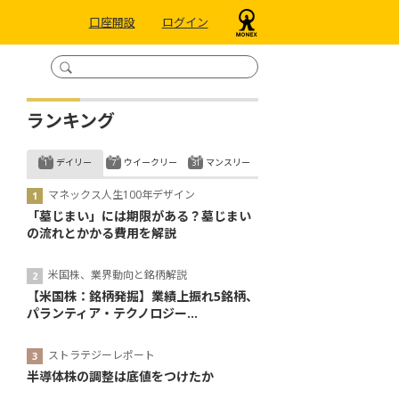
口座開設
ログイン
ランキング
デイリー
ウイークリー
マンスリー
マネックス人生100年デザイン
「墓じまい」には期限がある？墓じまい
の流れとかかる費用を解説
米国株、業界動向と銘柄解説
【米国株：銘柄発掘】業績上振れ5銘柄、
パランティア・テクノロジー...
ストラテジーレポート
半導体株の調整は底値をつけたか