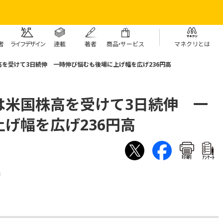
者
ライフデザイン
連載
著者
商
品・
サービス
マネクリとは
を受けて3日続伸 一時伸び悩むも後場に上げ幅を広げ236円高
は米国株高を受けて3日続伸 一
げ幅を広げ236円高
印刷
ｱﾝｹｰﾄ