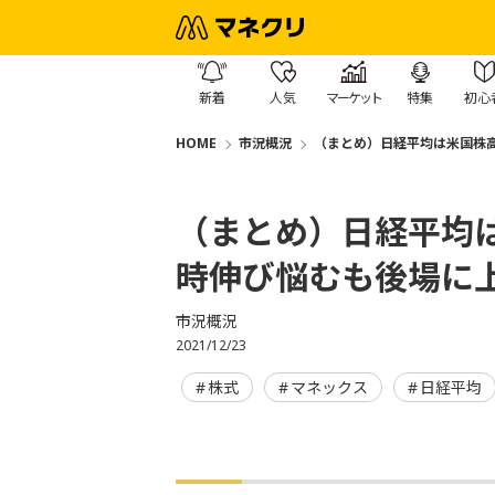
新着
人気
マーケット
特集
初心
HOME
市況概況
（まとめ）日経平均は米国株高
（まとめ）日経平均
時伸び悩むも後場に上
市況概況
2021/12/23
株式
マネックス
日経平均