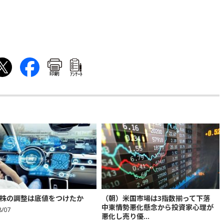
印刷
ｱﾝｹｰﾄ
株の調整は底値をつけたか
（朝）米国市場は3指数揃って下落
中東情勢悪化懸念から投資家心理が
8/07
悪化し売り優...