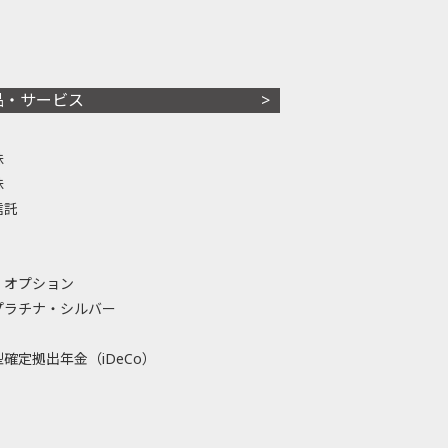
品・サービス
株
株
信託
・オプション
プラチナ・シルバー
確定拠出年金（iDeCo）