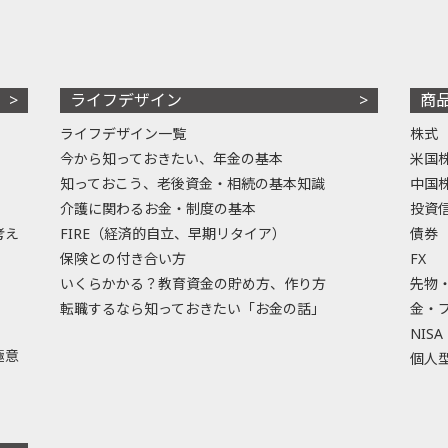
ライフデザイン
商
ライフデザイン一覧
株式
今から知っておきたい、年金の基本
米国
知っておこう、老後資金・相続の基本知識
中国
介護に関わるお金・制度の基本
投資
考え
FIRE（経済的自立、早期リタイア）
債券
保険との付き合い方
FX
いくらかかる？教育資金の貯め方、作り方
先物
転職するなら知っておきたい「お金の話」
金・
NISA
極意
個人型