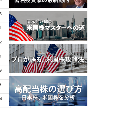
8
1
2
1
9
3
4