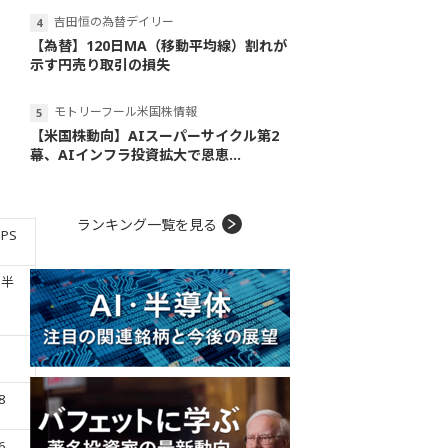
吉田恒の為替デイリー
【為替】120日MA（移動平均線）割れが
示す円売り取引の損失
モトリーフール米国株情報
【米国株動向】AIスーパーサイクル第2
幕、AIインフラ投資拡大で恩恵...
ランキング一覧を見る
PS
四半
)
8
6