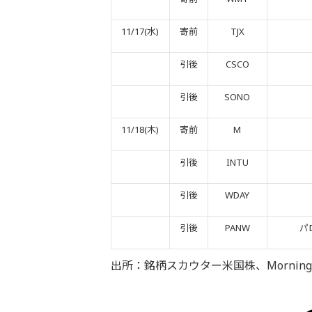
11/17(水)
寄前
TJX
引後
CSCO
引後
SONO
11/18(木)
寄前
M
引後
INTU
引後
WDAY
引後
PANW
パ
出所：銘柄スカウター米国株、Morningstar