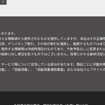
ております。
考える情報源から提供されたものを提供していますが、当社はその正確
売却、デリバティブ取引、その他の取引を推奨し、勧誘するものではあ
。提供する情報等は作成時現在のものであり、今後予告なしに変更また
の結果に対し責任を負うものではございません。投資にかかる最終決定
・サービス等について言及している部分があります。商品ごとに手数料
書面」、「目論見書」、「目論見書補完書面」または当社ウェブサイト