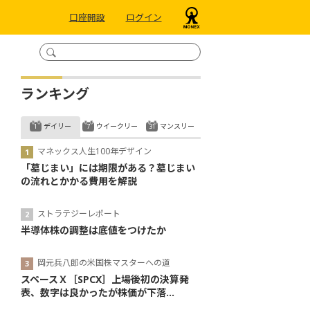
口座開設
ログイン
ランキング
デイリー
ウイークリー
マンスリー
マネックス人生100年デザイン
「墓じまい」には期限がある？墓じまい
の流れとかかる費用を解説
ストラテジーレポート
半導体株の調整は底値をつけたか
岡元兵八郎の米国株マスターへの道
スペースＸ［SPCX］上場後初の決算発
表、数字は良かったが株価が下落...