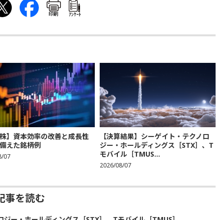
印刷
ｱﾝｹｰﾄ
株】資本効率の改善と成長性
【決算結果】シーゲイト・テクノロ
備えた銘柄例
ジー・ホールディングス［STX］、T
モバイル［TMUS...
8/07
2026/08/07
記事を読む
ジー・ホールディングス［STX］、Tモバイル［TMUS］、