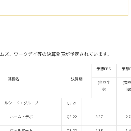
ムズ、ワークデイ等の決算発表が予定されています。
予想EPS
予想E
銘柄名
決算期
(当四半
(次
期)
期
ルシード・グループ
Q3 21
－
－
ホーム・デポ
Q3 22
3.37
2.7
ウォルマート
Q3 22
1.38
1.4