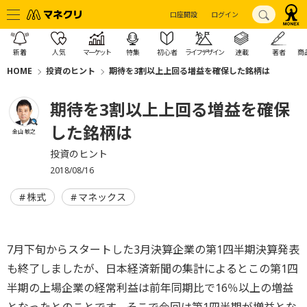
口座開設
ログイン
新着
人気
マーケット
特集
初心者
ライフデザイン
連載
著者
商
HOME
投資のヒント
期待を3割以上上回る増益を確保した銘柄は
期待を3割以上上回る増益を確保
した銘柄は
金山 敏之
投資のヒント
2018/08/16
株式
マネックス
7月下旬からスタートした3月決算企業の第1四半期決算発表
も終了しましたが、日本経済新聞の集計によるとこの第1四
半期の上場企業の経常利益は前年同期比で16％以上の増益