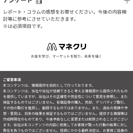
アンケート
レポート・コラムの感想をお寄せください。今後の内容検
討等に参考にさせていただきます。
※は必須項目です。
お金を学び、マーケットを知り、未来を描く
ご留意事項
本コンテンツは、情報提供を目的として行っております。
本コンテンツは、当社や当社が信頼できると考える情報源から提供されたもの
を提供していますが、当社はその正確性や完全性について意見を表明し、また
保証するものではございません。有価証券の購入、売却、デリバティブ取引、
その他の取引を推奨し、勧誘するものではありません。また、過去の実績や予
想・意見は、将来の結果を保証するものではございません。提供する情報等は
作成時現在のものであり、今後予告なしに変更または削除されることがござい
ます。当社は本コンテンツの内容に依拠してお客様が取った行動の結果に対し
責任を負うものではございません。投資にかかる最終決定は、お客様ご自身の