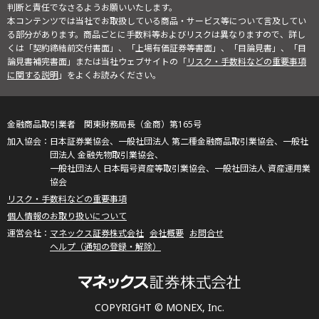
判断と責任でなさるようお願いいたします。
本コンテンツでは当社でお取扱している商品・サービス等について言及してい
る部分があります。商品ごとに手数料等およびリスクは異なりますので、詳し
くは「契約締結前交付書面」、「上場有価証券等書面」、「目論見書」、「目
論見書補完書面」または当社ウェブサイトの「
リスク・手数料などの重要事項
に関する説明
」をよくお読みください。
金融商品取引業者 関東財務局長（金商）第165号
日本証券業協会、一般社団法人 第二種金融商品取引業協会、一般社
団法人 金融先物取引業協会、
一般社団法人 日本暗号資産等取引業協会、一般社団法人 資産運用業
協会
リスク・手数料などの重要事項
個人情報のお取り扱いについて
マネックス証券株式会社
会社概要
お問合せ
ヘルプ（通知の登録・解除）
COPYRIGHT © MONEX, Inc.