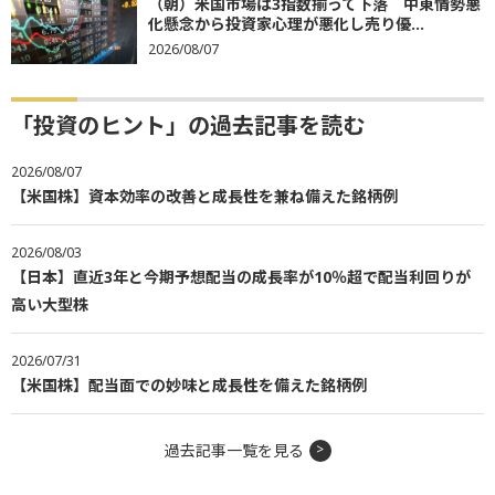
（朝）米国市場は3指数揃って下落 中東情勢悪
化懸念から投資家心理が悪化し売り優...
2026/08/07
「投資のヒント」の過去記事を読む
2026/08/07
【米国株】資本効率の改善と成長性を兼ね備えた銘柄例
2026/08/03
【日本】直近3年と今期予想配当の成長率が10％超で配当利回りが
高い大型株
2026/07/31
【米国株】配当面での妙味と成長性を備えた銘柄例
過去記事一覧を見る